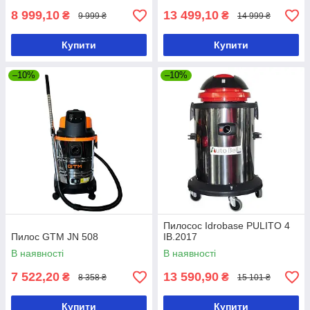
8 999,10
13 499,10
₴
₴
9 999 ₴
14 999 ₴
Купити
Купити
–10%
–10%
Пилосос Idrobase PULITO 4
Пилос GTM JN 508
IB.2017
В наявності
В наявності
7 522,20
13 590,90
₴
₴
8 358 ₴
15 101 ₴
Купити
Купити