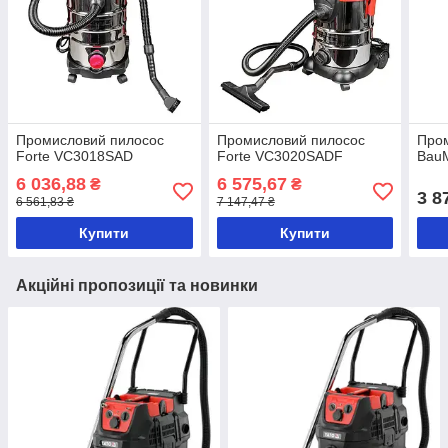
Промисловий пилосос
Промисловий пилосос
Про
Forte VC3018SAD
Forte VC3020SADF
Bau
6 036,88
6 575,67
₴
₴
3 8
6 561,83 ₴
7 147,47 ₴
Купити
Купити
Акційні пропозиції та новинки