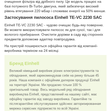
очищення фільтра від дрібного пилу. Ця модель працює на
базі потужного Bi-Turbo двигуна, який забезпечує високий
рівень втягування 220 мБар і споживає енергії на 50% менше.
Застосування пилососа Einhell TE-VC 2230 SAC
Einhell TE-VC 2230 SAC - чудово очищає будь-яку поверхню.
Ви можете використовувати пилосос як для сухої, так і для
вологого прибирання. Очистити доріжки в саду від сторонніх
предметів допоможе адаптер повітродувка.
На пристрій поширюється офіційна гарантія від компанії-
виробника терміном на 24 місяці.
Бренд Einhell
Великий німецький виробник різних електроінструментів та
обладнання, який зарекомендував себе на ринку більше 45
років. Наша компанія є офіційним дилером продукції Einhell
на території України. Ми продаємо тільки 100 %
оригінальний товар. Весь модельний ряд обладнання
виробництва Einhell, представлений на нашому сайті, має
офіційну гарантію від заводу-виробника. Гарантійне та
післягарантійне обслуговування здійснює авторизированная
мережа сервісних підприємств по всій Україні.