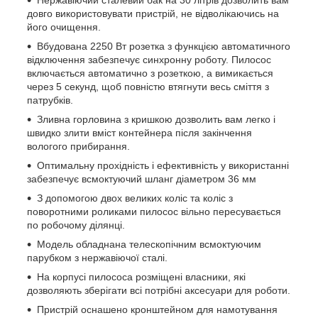
Нержавіючий сталевий бак на 30 літрів дозволить вам
довго використовувати пристрій, не відволікаючись на
його очищення.
Вбудована 2250 Вт розетка з функцією автоматичного
відключення забезпечує синхронну роботу. Пилосос
включається автоматично з розеткою, а вимикається
через 5 секунд, щоб повністю втягнути весь сміття з
патрубків.
Зливна горловина з кришкою дозволить вам легко і
швидко злити вміст контейнера після закінчення
вологого прибирання.
Оптимальну прохідність і ефективність у використанні
забезпечує всмоктуючий шланг діаметром 36 мм
З допомогою двох великих коліс та коліс з
поворотними роликами пилосос вільно пересувається
по робочому ділянці.
Модель обладнана телескопічним всмоктуючим
парубком з нержавіючої сталі.
На корпусі пилососа розміщені власники, які
дозволяють зберігати всі потрібні аксесуари для роботи.
Пристрій оснашено кронштейном для намотування