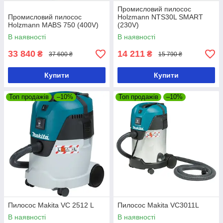
Промисловий пилосос
Промисловий пилосос
Holzmann NTS30L SMART
Holzmann MABS 750 (400V)
(230V)
В наявності
В наявності
33 840
14 211
₴
₴
37 600 ₴
15 790 ₴
Купити
Купити
Топ продажів
–10%
Топ продажів
–10%
Пилосос Makita VC 2512 L
Пилосос Makita VC3011L
В наявності
В наявності