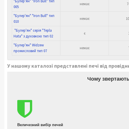
"Булер'ян" "Iron Bull" тип
немає
7
005
"Булер'ян" "Iron Bull" тип
немає
10
010
"Булер'ян" серія "Tepla
є
Hata" з духовкою тип 02
"Булер'ян" Widzew
немає
промисловий тип 07
У нашому каталозі представлені печі від провідни
Чому звертають
Величезний вибір печей