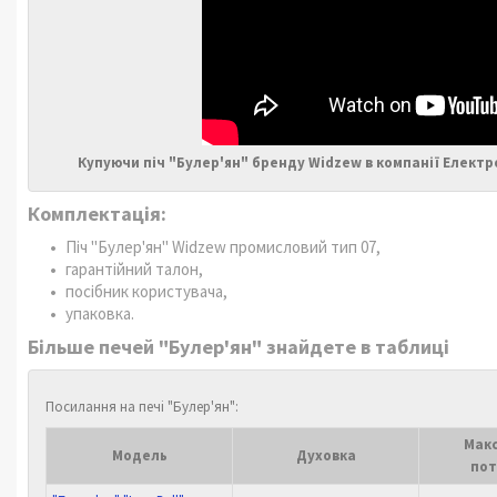
Купуючи піч "Булер'ян" бренду Widzew в компанії Елект
Комплектація:
Піч "Булер'ян" Widzew промисловий тип 07,
гарантійний талон,
посібник користувача,
упаковка.
Більше печей "Булер'ян" знайдете в таблиці
Посилання на печі "Булер'ян":
Мак
Модель
Духовка
пот