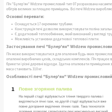
Піч "Булер'ян" Widzew промисловий тип 07 розрахована насам
обігрів великих за площею приміщень. Всі печі Widzew виробляют
Основні переваги:
Оснащується 17 окремими трубами.
Конструкція печі дозволяє використовувати поліна загал
Є додатковий теплообмінник, який виконаний у вигляді тр
Можливість установки додаткової теплової плити.
Застосування печі "Булер'ян" Widzew промислови
Піч може використовуватися для опалення будь-яких промислов
опаленні виробничих цехів, складських комплексів. Піч працює
брикети і різні деревні відходи. Здатна опалювати приміщення з
маса становить 310 кг.
Особливості печі "Булер'ян" Widzew промисловий
1
Повне згоряння палива
На першій стадії відбувається тління твердого палива і
виділяються пічні гази, на другій стадії відбувається вже
повне догорання виділених пічних газів. Така технологія
згоряння дозволяє гарантувати печі максимально високий