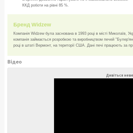
ККД роботи на рівні 85 %.
Бренд Widzew
Компанія Widzew була заснована в 1993 році в місті Миколаїв, Укр
компанія займається розробкою та виробництвом печей "Булер'ян
році в штаті Вермонт, на території США. Дані печі працюють за пр
Відео
Дивіться неве