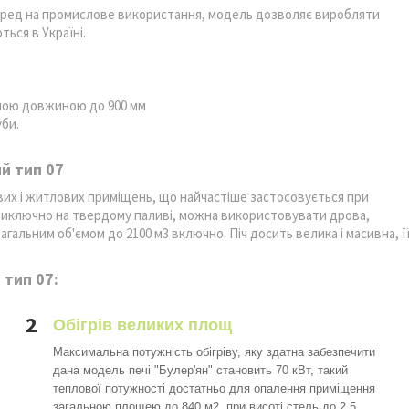
перед на промислове використання, модель дозволяє виробляти
ься в Україні.
ьною довжиною до 900 мм
уби.
й тип 07
их і житлових приміщень, що найчастіше застосовується при
 виключно на твердому паливі, можна використовувати дрова,
агальним об'ємом до 2100 м3 включно. Піч досить велика і масивна, ї
 тип 07:
2
Обігрів великих площ
Максимальна потужність обігріву, яку здатна забезпечити
дана модель печі "Булер'ян" становить 70 кВт, такий
теплової потужності достатньо для опалення приміщення
загальною площею до 840 м2, при висоті стель до 2.5