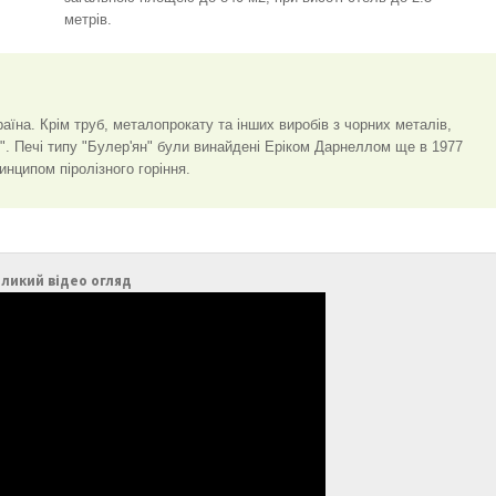
метрів.
аїна. Крім труб, металопрокату та інших виробів з чорних металів,
". Печі типу "Булер'ян" були винайдені Еріком Дарнеллом ще в 1977
инципом піролізного горіння.
ликий відео огляд