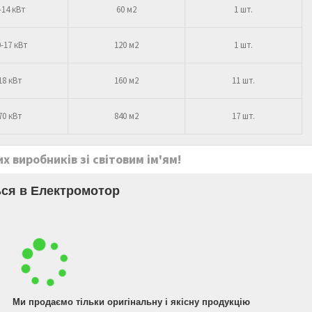
-14 кВт
60 м2
1 шт.
-17 кВт
120 м2
1 шт.
18 кВт
160 м2
11 шт.
70 кВт
840 м2
17 шт.
х виробників зі світовим ім'ям!
ся в Електромотор
Ми продаємо тільки оригінальну і якісну продукцію