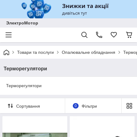
ЭлектроМотор
Товари та послуги
Опалювальне обладнання
Термо
Терморегулятори
Терморегулятори
Сортування
0
Фільтри