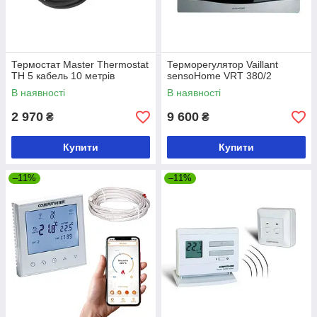
Термостат Master Thermostat
Терморегулятор Vaillant
TH 5 кабель 10 метрів
sensoHome VRT 380/2
В наявності
В наявності
2 970
9 600
₴
₴
Купити
Купити
–11%
–11%