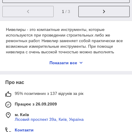
1
/ 3
Нивелиры - это компактные инструменты, которые
используются при проведении строительных либо же
ремонтных работ. Нивелир заменяет собой практически все
возможные измерительные инструменты. При помощи
нивелира с очень высокой точностью можно выполнять
разметку, получать перпендикулярные линии, а так же оси и
Показати все
плоскости. Инструмент генерирует тонкий лазерный луч,
который выступает в качестве маркера. Профессиональные
модели нивелиров обладают потрясающей точностью,
погрешность измерений значительно меньше одной десятой
Про нас
миллиметра на расстоянии в несколько десятков метров.
Даже бытовые нивелиры с демократичной ценой имеют
95% позитивних з 137 відгуків за рік
достаточно неплохую точность.
Працює з 26.09.2009
Лазерный луч, который проецирует нивелир хорошо видим
визуально, по нему можно выполнить разметку или же
м. Київ
использовать его при проведении ремонтных либо же
Лісовий проспект 39а, Київ, Україна
строительных работ. Нивелиры очень простые в
использовании, привести прибор в готовность и начать им
Контакти