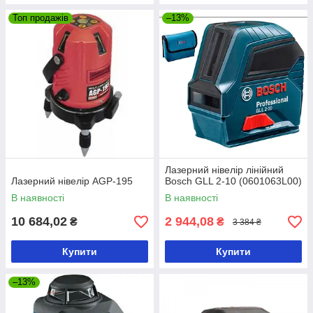
Топ продажів
–13%
Лазерний нівелір лінійний
Лазерний нівелір AGP-195
Bosch GLL 2-10 (0601063L00)
В наявності
В наявності
10 684,02
2 944,08
₴
₴
3 384 ₴
Купити
Купити
–13%