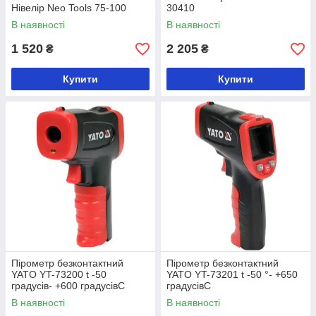
Нівелір Neo Tools 75-100
30410
В наявності
В наявності
1 520
2 205
₴
₴
Купити
Купити
Пірометр безконтактний
Пірометр безконтактний
YATO YT-73200 t -50
YATO YT-73201 t -50 °- +650
градусів- +600 градусівC
градусівC
В наявності
В наявності