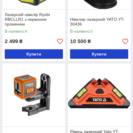
Лазерний нівелір Ryobi
RBCLLR1 з червоним
Нівелир лазерний YATO YT-
променем
30436
В наявності
В наявності
2 499
10 500
₴
₴
Купити
Купити
Рівень лазерний Yato YT-