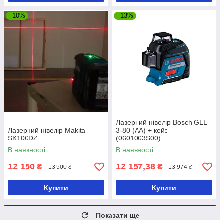
–10%
–13%
Лазерний нівелір Bosch GLL
Лазерний нівелір Makita
3-80 (AA) + кейс
SK106DZ
(0601063S00)
В наявності
В наявності
12 150
12 157,38
₴
₴
13 500 ₴
13 974 ₴
Купити
Купити
Показати ще