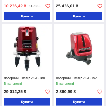
10 236,42
25 436,01
₴
₴
11 766 ₴
Купити
Купити
Лазерний нівелір AGP-188
Лазерний нівелір AGP-192
В наявності
В наявності
29 012,25
2 860,99
₴
₴
Купити
Купити