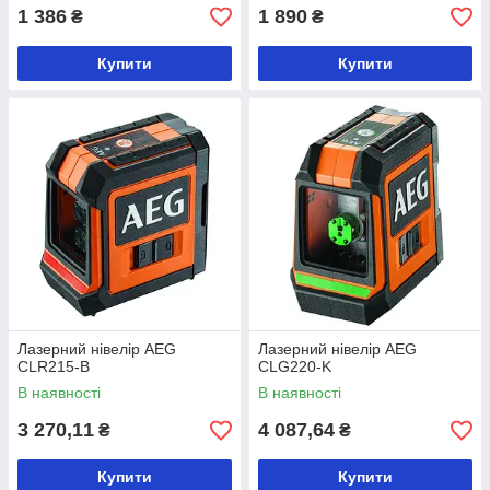
1 386
1 890
₴
₴
Купити
Купити
Лазерний нівелір AEG
Лазерний нівелір AEG
CLR215-B
CLG220-K
В наявності
В наявності
3 270,11
4 087,64
₴
₴
Купити
Купити