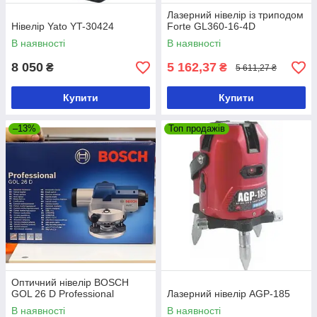
Лазерний нівелір із триподом
Нівелір Yato YT-30424
Forte GL360-16-4D
В наявності
В наявності
8 050
5 162,37
₴
₴
5 611,27 ₴
Купити
Купити
–13%
Топ продажів
Оптичний нівелір BOSCH
GOL 26 D Professional
Лазерний нівелір AGP-185
В наявності
В наявності