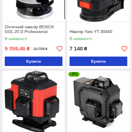
Оптичний нівелір BOSCH
GOL 20 D Professional
Нівелір Yato YT-30440
В наявності
В наявності
9 359,46
7 140
₴
₴
10 758 ₴
Купити
Купити
–8%