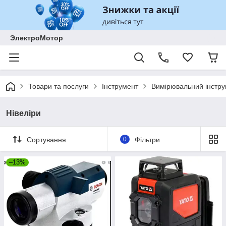
ЭлектроМотор
Товари та послуги
Інструмент
Вимірювальний інстр
Нівеліри
Сортування
0
Фільтри
–13%