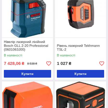
Нівелір лазерний лінійний
Bosch GLL 2-20 Professional
Рівень лазерний Tekhmann
(0601063J00)
TSL-2
В наявності
В наявності
7 428,06
1 027
₴
₴
8 538 ₴
Купити
Купити