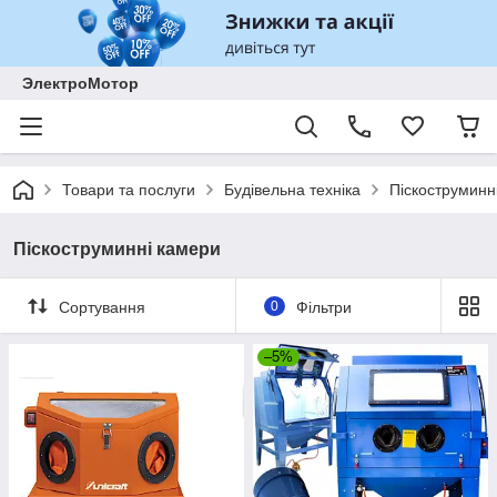
ЭлектроМотор
Товари та послуги
Будівельна техніка
Піскоструминн
Піскоструминні камери
Сортування
0
Фільтри
–5%