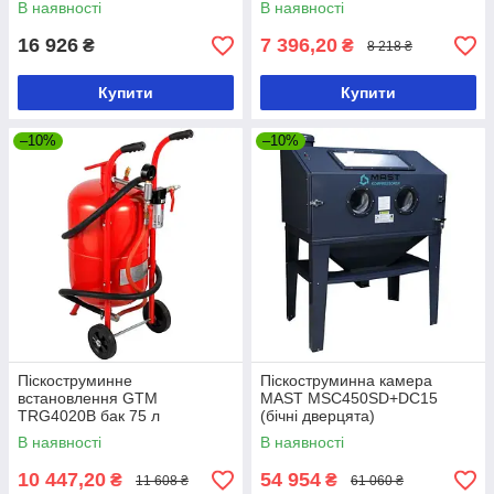
В наявності
В наявності
16 926
7 396,20
₴
₴
8 218 ₴
Купити
Купити
–10%
–10%
Піскоструминне
Піскоструминна камера
встановлення GTM
MAST MSC450SD+DC15
TRG4020B бак 75 л
(бічні дверцята)
В наявності
В наявності
10 447,20
54 954
₴
₴
11 608 ₴
61 060 ₴