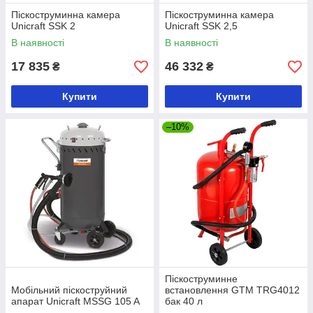
Піскоструминна камера
Піскоструминна камера
Unicraft SSK 2
Unicraft SSK 2,5
В наявності
В наявності
17 835
46 332
₴
₴
Купити
Купити
–10%
Піскоструминне
Мобільний піскоструйний
встановлення GTM TRG4012
апарат Unicraft MSSG 105 A
бак 40 л