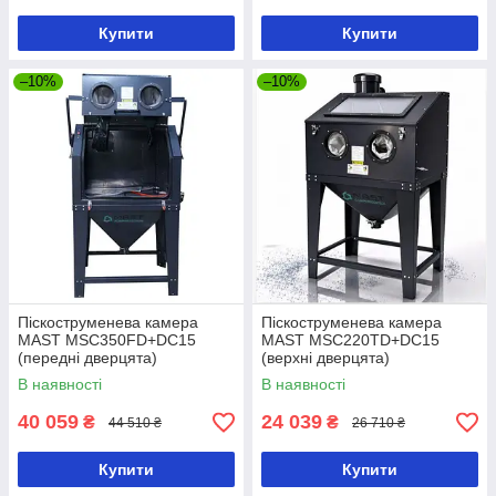
Купити
Купити
–10%
–10%
Піскоструменева камера
Піскоструменева камера
MAST MSC350FD+DC15
MAST MSC220TD+DC15
(передні дверцята)
(верхні дверцята)
В наявності
В наявності
40 059
24 039
₴
₴
44 510 ₴
26 710 ₴
Купити
Купити