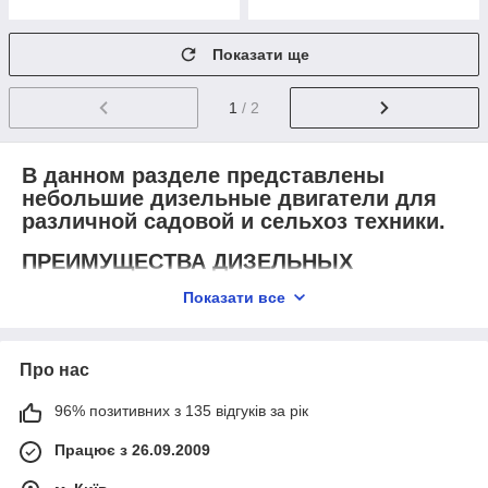
Показати ще
1
/ 2
В данном разделе представлены
небольшие дизельные двигатели для
различной садовой и сельхоз техники.
ПРЕИМУЩЕСТВА ДИЗЕЛЬНЫХ
ДВИГАТЕЛЕЙ
Показати все
Почему потребители отдают предпочтение
преимущественно дизельным моторам при комплектации
небольших машин для сельского хозяйства , таким как
Про нас
мотоблоки?
96% позитивних з 135 відгуків за рік
Данные дизельные моторы осень экономичные Они
хорошо экономят топливо. Дизель сгорает полностью
Працює з 26.09.2009
. При небольшом расходе и размерах данные моторы
очень мощные э