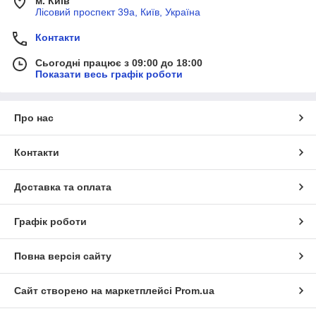
м. Київ
Считаются достаточно долговечными. Рабочий
Лісовий проспект 39а, Київ, Україна
ресурс дизельных двигателей зачастую более 10 000
Контакти
моточасов
Дизельные модели способны обеспечивать общее
Сьогодні працює з 09:00 до 18:00
тяговое усилие на Высоком уровне.
Показати весь графік роботи
Про нас
Контакти
Доставка та оплата
Графік роботи
Повна версія сайту
Сайт створено на маркетплейсі
Prom.ua