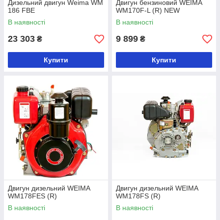
Дизельний двигун Weima WM
Двигун бензиновий WEIMA
186 FBЕ
WM170F-L (R) NEW
В наявності
В наявності
23 303
9 899
₴
₴
Купити
Купити
Двигун дизельний WEIMA
Двигун дизельний WEIMA
WM178FES (R)
WM178FS (R)
В наявності
В наявності