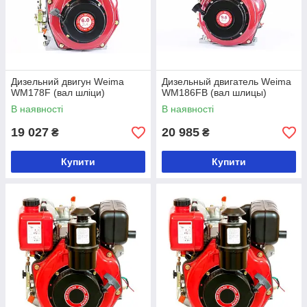
Дизельний двигун Weima
Дизельный двигатель Weima
WM178F (вал шліци)
WM186FB (вал шлицы)
В наявності
В наявності
19 027
20 985
₴
₴
Купити
Купити