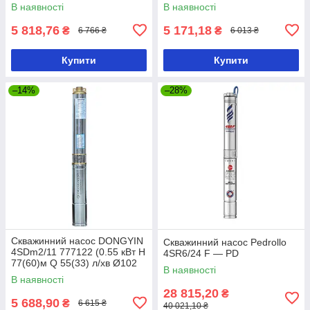
мм)
мм)
В наявності
В наявності
5 818,76
5 171,18
₴
₴
6 766 ₴
6 013 ₴
Купити
Купити
–14%
–28%
Скважинний насос DONGYIN
Скважинний насос Pedrollo
4SDm2/11 777122 (0.55 кВт H
4SR6/24 F — PD
77(60)м Q 55(33) л/хв Ø102
В наявності
мм)
В наявності
28 815,20
₴
5 688,90
₴
6 615 ₴
40 021,10 ₴