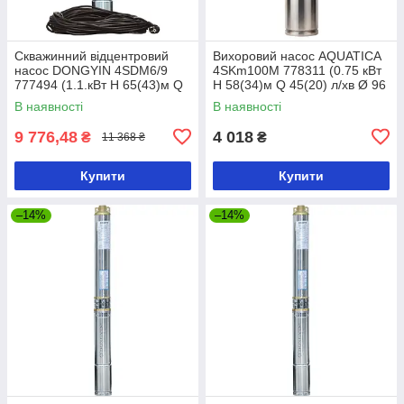
Скважинний відцентровий
Вихоровий насос AQUATICA
насос DONGYIN 4SDM6/9
4SKm100M 778311 (0.75 кВт
777494 (1.1.кВт H 65(43)м Q
H 58(34)м Q 45(20) л/хв Ø 96
140(100)л/хв Ø102 мм кабель
мм 10 м кабелю)
В наявності
В наявності
35 м)
9 776,48
4 018
₴
₴
11 368 ₴
Купити
Купити
–14%
–14%