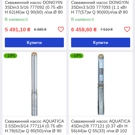
Скважинний насос DONGYIN
Скважинний насос DONGYIN
3SDm3.5/16 777092 (0.75 кВт
3SDm3.5/20 777093 (1.1 кВт
H 62(46)м Q 90(60) л/хв Ø 80
H 77(57)м Q 90(60)л/хв Ø 80
мм)
мм)
В наявності
В наявності
5 491,10
6 458,60
₴
₴
6 385 ₴
7 510 ₴
Купити
Купити
–14%
–14%
Скважинний насос AQUATICA
Скважинний насос AQUATICA
3.5SDm3/14 777114 (0.75 кВт
4SDm2/8 777121 (0.37 кВт H
H 78(62)м Q 80(50)л/хв Ø 90
56(44)м Q 55(33) л/хв Ø 102