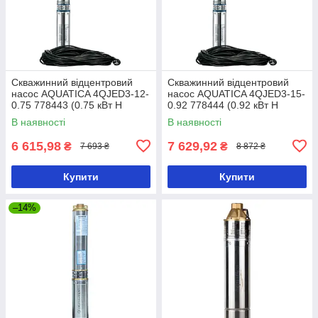
Скважинний відцентровий
Скважинний відцентровий
насос AQUATICA 4QJED3-12-
насос AQUATICA 4QJED3-15-
0.75 778443 (0.75 кВт H
0.92 778444 (0.92 кВт H
84(65)м Q 55(35) л/хв Ø102
105(82)м Q 55(35) л/хв Ø102
В наявності
В наявності
мм 45 м кабелю)
мм 50 м кабелю)
6 615,98
7 629,92
₴
₴
7 693 ₴
8 872 ₴
Купити
Купити
–14%