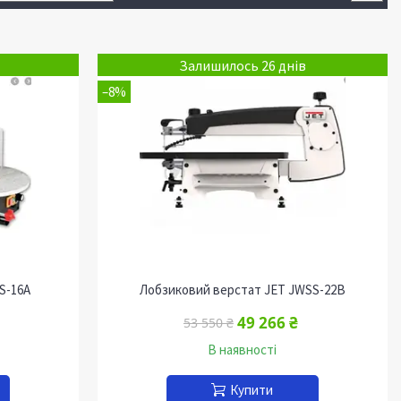
Залишилось 26 днів
–8%
S-16A
Лобзиковий верстат JET JWSS-22B
49 266 ₴
53 550 ₴
В наявності
Купити