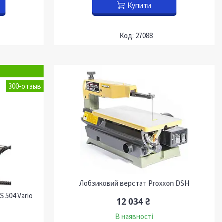
Купити
27088
300-отзыв
Лобзиковий верстат Proxxon DSH
 504 Vario
12 034 ₴
В наявності