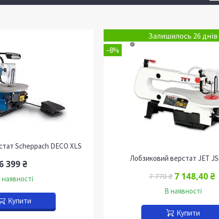
Залишилось 26 днів
–8%
стат Scheppach DECO XLS
Лобзиковий верстат JET JS
6 399 ₴
7 148,40 ₴
7 770 ₴
 наявності
В наявності
Купити
Купити