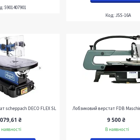
5901407901
JSS-16A
ат scheppach DECO FLEX SL
Лобзиковий верстат FDB Maschi
 079,61 ₴
9 500 ₴
 наявності
В наявності