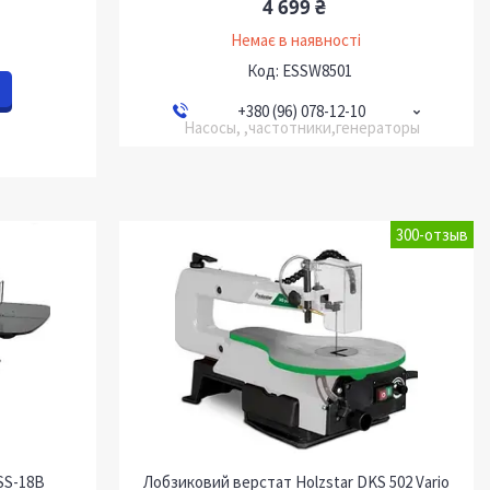
4 699 ₴
Немає в наявності
ESSW8501
+380 (96) 078-12-10
Насосы, ,частотники,генераторы
300-отзыв
SS-18B
Лобзиковий верстат Holzstar DKS 502 Vario