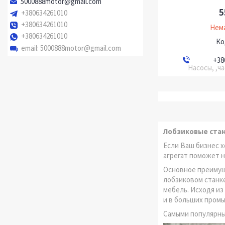
5000888motor@gmail.com
5
+380634261010
+380634261010
Нема
+380634261010
email
5000888motor@gmail.com
+38
Насосы, ,ч
Лобзиковые ста
Если Ваш бизнес х
агрегат поможет н
Основное преимущ
лобзиковом станке
мебель. Исходя из
и в больших пром
Самыми популярны