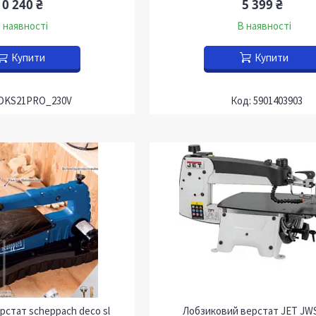
10 240 ₴
5 399 ₴
 наявності
В наявності
Купити
Купити
DKS21PRO_230V
5901403903
рстат scheppach deco sl
Лобзиковий верстат JET JW