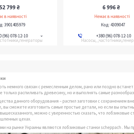
52 799 ₴
6 996 ₴
є в наявності
Немає в наявності
3901405979
4309047
0 (96) 078-12-10
+380 (96) 078-12-10
астотники,генераторы
Насосы, ,частотники,гене
нки
оть немного связан с ремесленным делом, рано или поздно встанет
е только распиливать древесину, но и выполнять самые разнообра
ества данного оборудования – распил заготовки с сохранением вн
, вы сможете изготовить самые простые детали, но если вы опытн
 вышесказанного, можно с уверенностью сказать, что лобзиковые с
ышленных цехах.
ми на рынке Украины являются лобзиковые станки scheppach . Мы 