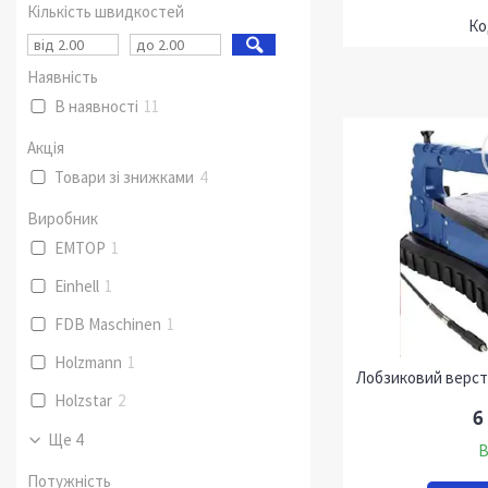
Кількість швидкостей
Наявність
В наявності
11
Акція
Товари зі знижками
4
Виробник
EMTOP
1
Einhell
1
FDB Maschinen
1
Holzmann
1
Лобзиковий верст
Holzstar
2
6
Ще 4
В
Потужність