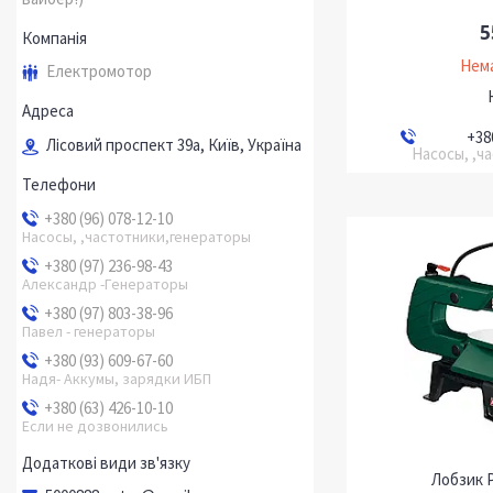
5
Нема
Електромотор
+38
Лісовий проспект 39а, Київ, Україна
Насосы, ,ч
+380 (96) 078-12-10
Насосы, ,частотники,генераторы
+380 (97) 236-98-43
Александр -Генераторы
+380 (97) 803-38-96
Павел - генераторы
+380 (93) 609-67-60
Надя- Аккумы, зарядки ИБП
+380 (63) 426-10-10
Если не дозвонились
Лобзик 