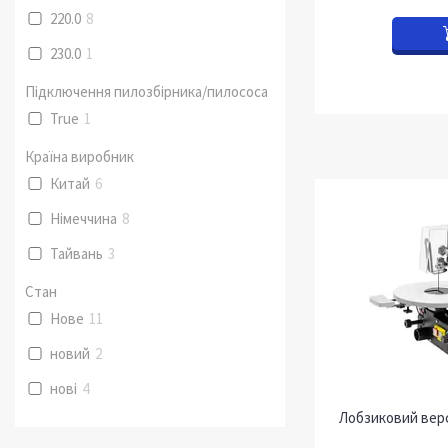
220.0
8
230.0
1
Підключення пилозбірника/пилососа
True
1
Країна виробник
Китай
6
Німеччина
8
Тайвань
3
Стан
Нове
11
новий
2
нові
4
Лобзиковий вер