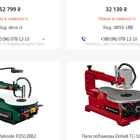
52 799 ₴
32 130 ₴
є в наявності
Немає в наявності
deco sl
JWSS-18B
0 (96) 078-12-10
+380 (96) 078-12-10
астотники,генераторы
Насосы, ,частотники,гене
Parkside PDS120B2
Пила лобзикова Einhell TC-SS