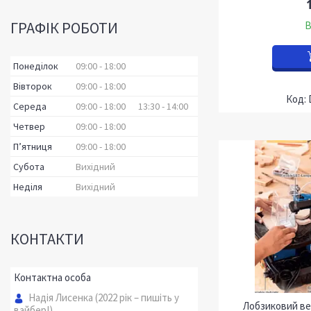
ГРАФІК РОБОТИ
В
Понеділок
09:00
18:00
Вівторок
09:00
18:00
Середа
09:00
18:00
13:30
14:00
Четвер
09:00
18:00
Пʼятниця
09:00
18:00
Субота
Вихідний
Неділя
Вихідний
КОНТАКТИ
Надія Лисенка (2022 рік – пишіть у
Лобзиковий ве
вайбер!)