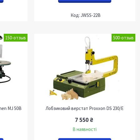
JWSS-22B
150-отзыв
500-отзыв
nen MJ 50B
Лобзиковий верстат Proxxon DS 230/Е
7 550 ₴
В наявності