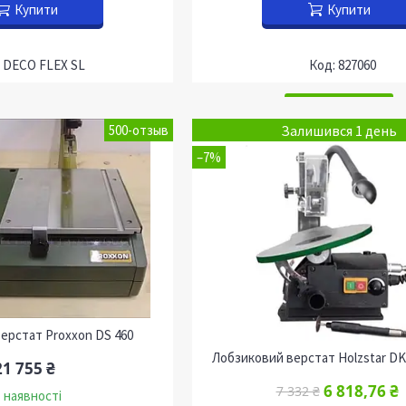
Купити
Купити
DECO FLEX SL
827060
Залишився 1 день
500-отзыв
–7%
ерстат Proxxon DS 460
Лобзиковий верстат Holzstar DKS
21 755 ₴
6 818,76 ₴
7 332 ₴
 наявності