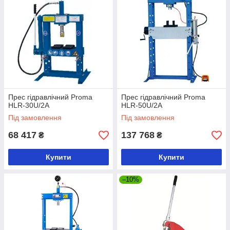
Прес гідравлічний Proma
Прес гідравлічний Proma
HLR-30U/2А
HLR-50U/2А
Під замовлення
Під замовлення
68 417
137 768
₴
₴
Купити
Купити
–10%