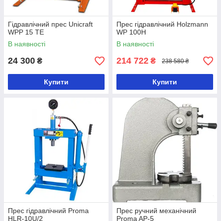
Гідравлічний прес Unicraft
Прес гідравлічний Holzmann
WPP 15 TE
WP 100H
В наявності
В наявності
24 300
214 722
₴
₴
238 580 ₴
Купити
Купити
Прес гідравлічний Proma
Прес ручний механічний
HLR-10U/2
Proma AP-5