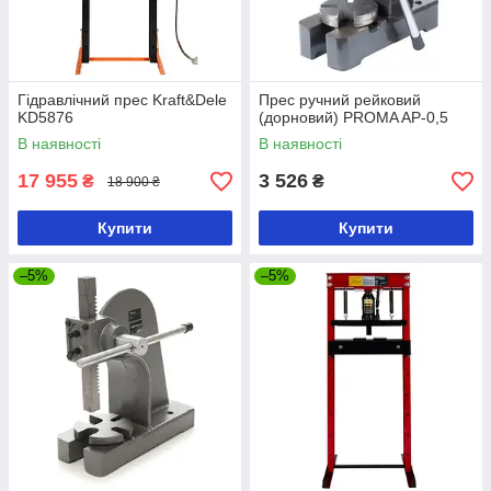
Гідравлічний прес Kraft&Dele
Прес ручний рейковий
KD5876
(дорновий) PROMA AP-0,5
В наявності
В наявності
17 955
3 526
₴
₴
18 900 ₴
Купити
Купити
–5%
–5%