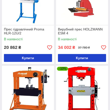
Прес гідравлічний Proma
Вирубний прес HOLZMANN
HLR-12U/2
ESM 4
В наявності
В наявності
20 862
34 002
₴
₴
37 780 ₴
Купити
Купити
–10%