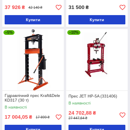
37 926
31 500
₴
₴
42 140 ₴
Купити
Купити
–5%
–10%
Гідравлічний прес Kraft&Dele
Прес JET HP-5A (331406)
KD317 (30 т)
В наявності
В наявності
24 702,88
₴
17 004,05
₴
17 899 ₴
27 447,64 ₴
Купити
Купити