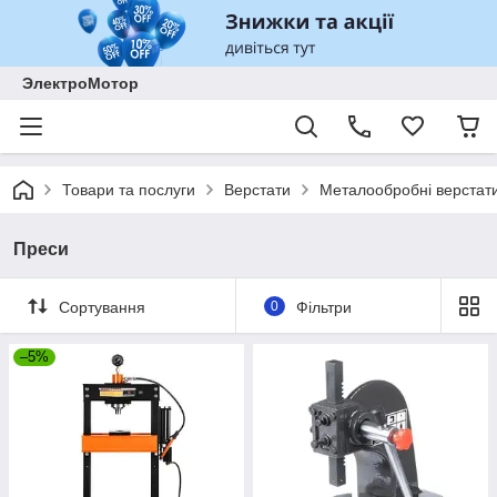
ЭлектроМотор
Товари та послуги
Верстати
Металообробні верстат
Преси
Сортування
0
Фільтри
–5%