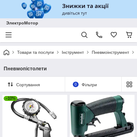
ЭлектроМотор
Товари та послуги
Інструмент
Пневмоінструмент
Пневмопістолети
Сортування
0
Фільтри
–10%