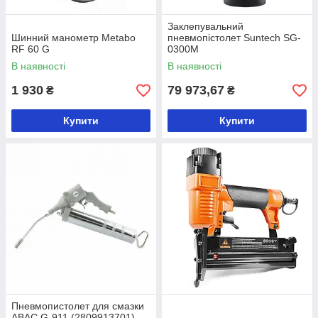
Заклепувальний
Шинний манометр Metabo
пневмопістолет Suntech SG-
RF 60 G
0300M
В наявності
В наявності
1 930
79 973,67
₴
₴
Купити
Купити
Пневмопистолет для смазки
ABAC G-911 (2809913701)