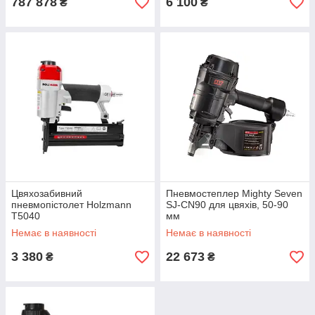
787 878
6 100
₴
₴
Цвяхозабивний
Пневмостеплер Mighty Seven
пневмопістолет Holzmann
SJ-CN90 для цвяхів, 50-90
T5040
мм
Немає в наявності
Немає в наявності
3 380
22 673
₴
₴