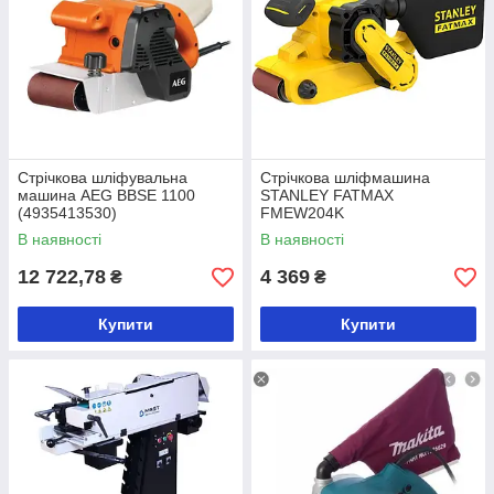
Стрічкова шліфувальна
Стрічкова шліфмашина
машина AEG BBSE 1100
STANLEY FATMAX
(4935413530)
FMEW204K
В наявності
В наявності
12 722,78
4 369
₴
₴
Купити
Купити