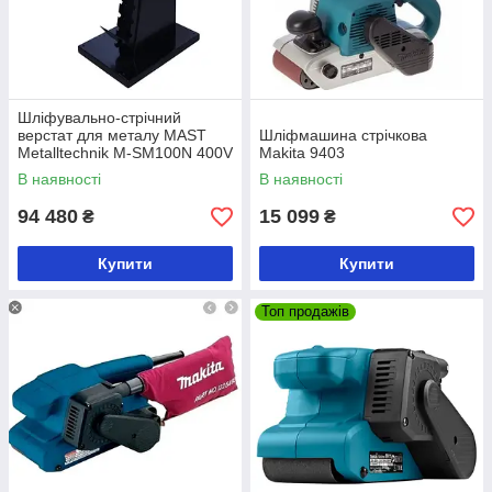
Шліфувально-стрічний
верстат для металу MAST
Шліфмашина стрічкова
Metalltechnik M-SM100N 400V
Makita 9403
В наявності
В наявності
94 480
15 099
₴
₴
Купити
Купити
Топ продажів