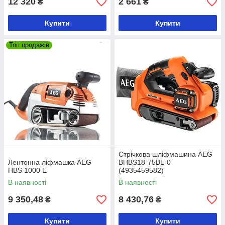
12 320
2 661
₴
₴
Купити
Купити
Топ продажів
Стрічкова шліфмашина AEG
Лентонна ліфмашка AEG
BHBS18-75BL-0
HBS 1000 E
(4935459582)
В наявності
В наявності
9 350,48
8 430,76
₴
₴
Купити
Купити