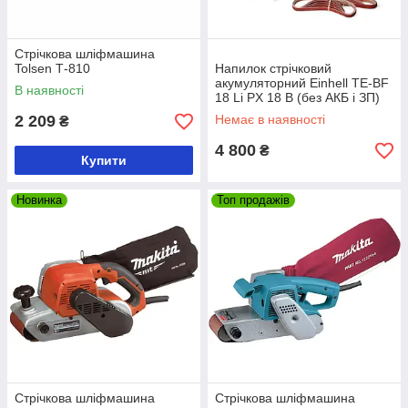
Стрічкова шліфмашина
Tolsen Т-810
Напилок стрічковий
акумуляторний Einhell TE-BF
В наявності
18 Li PX 18 В (без АКБ і ЗП)
2 209
Немає в наявності
₴
4 800
₴
Купити
Новинка
Топ продажів
Стрічкова шліфмашина
Стрічкова шліфмашина