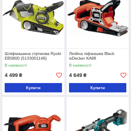
Шліфмашина стрічкова Ryobi
Лінійна ліфмашка Black
EBS800 (5133001148)
isDecker KA88
В наявності
В наявності
4 499
4 649
₴
₴
Купити
Купити