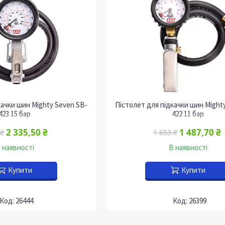
качки шин Mighty Seven SB-
Пістолет для підкачки шин Might
423 15 бар
422 11 бар
2 335,50 ₴
1 487,70 ₴
 ₴
1 653 ₴
 наявності
В наявності
Купити
Купити
26444
26399