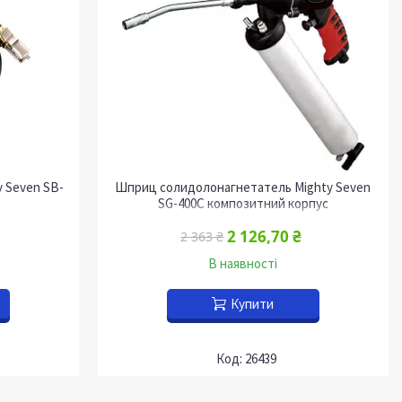
y Seven SB-
Шприц солидолонагнетатель Mighty Seven
SG-400C композитний корпус
2 126,70 ₴
2 363 ₴
В наявності
Купити
26439