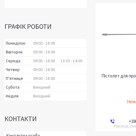
ГРАФІК РОБОТИ
Понеділок
09:00
18:00
Вівторок
09:00
18:00
Середа
09:00
18:00
13:30
14:00
Четвер
09:00
18:00
Пістолет для про
Пʼятниця
09:00
18:00
Субота
Вихідний
Неділя
Вихідний
Нема
КОНТАКТИ
+38
Насосы, ,ч