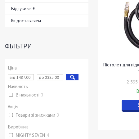
Відгуки як Є
Як доставляем
ФІЛЬТРИ
Пістолет для під
Ціна
2 595
Наявність
В
В наявності
3
Акція
Товари зі знижками
3
Виробник
MIGHTY SEVEN
4