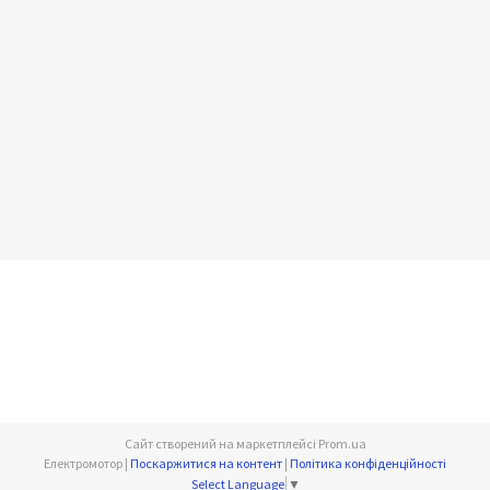
Сайт створений на маркетплейсі
Prom.ua
Електромотор |
Поскаржитися на контент
|
Політика конфіденційності
Select Language
▼