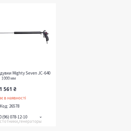
дувки Mighty Seven JC-640
1000 мм
1 561 ₴
є в наявності
26578
0 (96) 078-12-10
астотники,генераторы