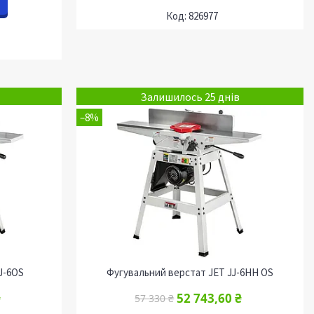
826977
Залишилось 25 днів
–8%
J-6OS
Фугувальний верстат JET JJ-6HH OS
₴
52 743,60 ₴
57 330 ₴