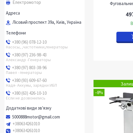
Електромотор
Фуговальни
49
Лісовий проспект 39а, Київ, Україна
В
+380 (96) 078-12-10
Насосы, ,частотники,генераторы
+380 (97) 236-98-43
Александр -Генераторы
+380 (97) 803-38-96
Павел - генераторы
+380 (93) 609-67-60
Залиш
Надя- Аккумы, зарядки ИБП
–8%
+380 (63) 426-10-10
Если не дозвонились
5000888motor@gmail.com
+380634261010
+380634261010