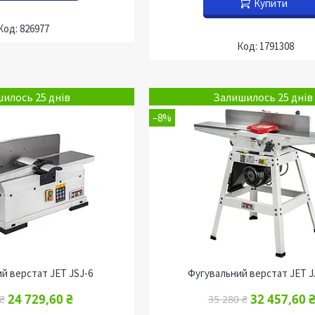
Купити
826977
1791308
илось 25 днів
Залишилось 25 днів
–8%
й верстат JET JSJ-6
Фугувальний верстат JET J
24 729,60 ₴
32 457,60 
₴
35 280 ₴