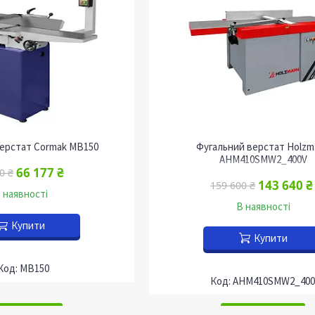
ерстат Cormak MB150
Фугальний верстат Holzm
AHM410SMW2_400V
66 177 ₴
0 ₴
143 640 ₴
159 600 ₴
 наявності
В наявності
Купити
Купити
MB150
AHM410SMW2_400