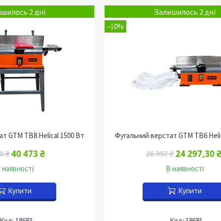
шилось 2 дні
Залишилось 2 дні
–10%
т GTM TB8 Helical 1500 Вт
Фугальний верстат GTM TB6 Helic
40 473 ₴
24 297,30 
0 ₴
26 997 ₴
 наявності
В наявності
Купити
Купити
18683
18681