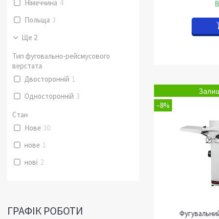
Німеччина
4
В
Польща
3
Ще 2
Тип фуговально-рейсмусового
верстата
Двосторонній
1
Залиш
Односторонній
3
–8%
Стан
Нове
30
нове
1
нові
2
ГРАФІК РОБОТИ
Фугувальний