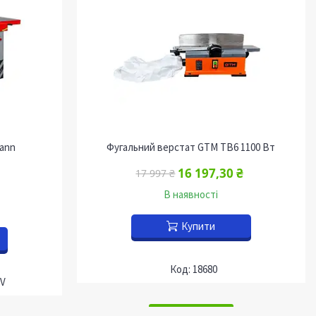
ann
Фугальний верстат GTM TB6 1100 Вт
16 197,30 ₴
17 997 ₴
В наявності
Купити
18680
V