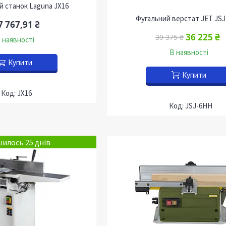
й станок Laguna JX16
Фугальний верстат JET JS
7 767,91 ₴
36 225 ₴
39 375 ₴
 наявності
В наявності
Купити
Купити
JX16
JSJ-6HH
илось 25 днів