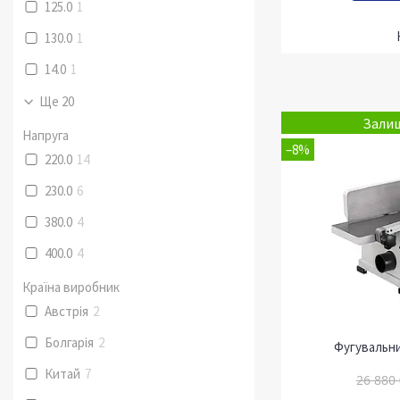
125.0
1
130.0
1
14.0
1
Ще 20
Залиш
Напруга
–8%
220.0
14
230.0
6
380.0
4
400.0
4
Країна виробник
Австрія
2
Болгарія
2
Фугувальни
Китай
7
26 880 