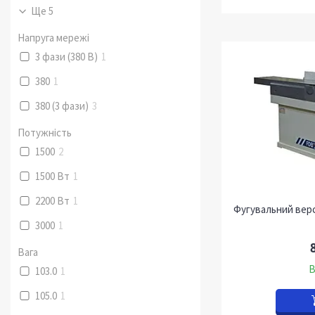
Ще 5
Напруга мережі
3 фази (380 В)
1
380
1
380 (3 фази)
3
Потужність
1500
2
1500 Вт
1
2200 Вт
1
Фугувальний верс
3000
1
Вага
В
103.0
1
105.0
1