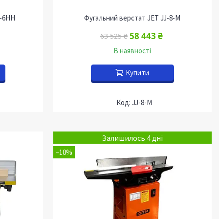
J-6HH
Фугальний верстат JET JJ-8-M
58 443 ₴
63 525 ₴
В наявності
Купити
JJ-8-M
Залишилось 4 дні
–10%