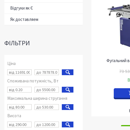
Відгуки як Є
Як доставляем
ФІЛЬТРИ
Фугальний в
Ціна
73 53
В
Споживана потужність, Вт
Максимальна ширина стругання
Висота