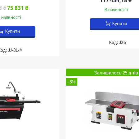
117 434,78 ₴
75 831 ₴
5 ₴
В наявності
 наявності
Купити
Купити
JX6
JJ-8L-M
Залишилось 25 днів
–8%