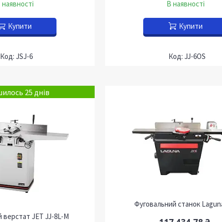
 наявності
В наявності
Купити
Купити
JSJ-6
JJ-6OS
илось 25 днів
Фуговальний станок Lagun
 верстат JET JJ-8L-M