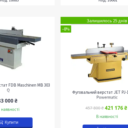
Залишилось 25 днів
–8%
тат FDB Maschinen МВ 303
Q
Фуговальний верстат JET PJ-
Powermatic
83 000 ₴
421 176 ₴
457 800 ₴
 наявності
В наявності
Купити