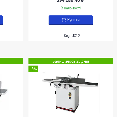
394 280,46 ₴
В наявності
Купити
JX12
Залишилось 25 днів
–8%