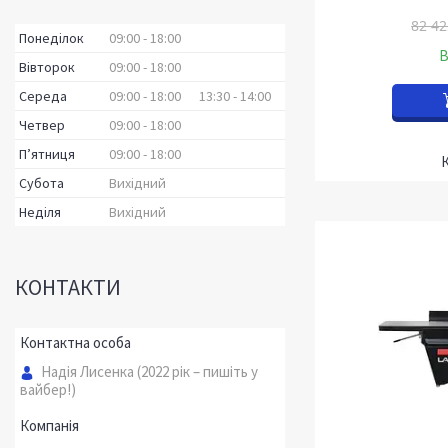
82 42
Понеділок
09:00
18:00
В
Вівторок
09:00
18:00
Середа
09:00
18:00
13:30
14:00
Четвер
09:00
18:00
Пʼятниця
09:00
18:00
Субота
Вихідний
Неділя
Вихідний
КОНТАКТИ
Надія Лисенка (2022 рік – пишіть у
вайбер!)