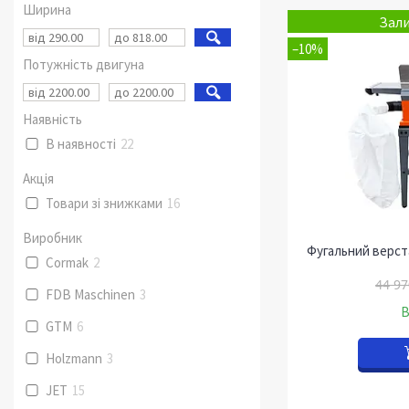
Ширина
Зали
–10%
Потужність двигуна
Наявність
В наявності
22
Акція
Товари зі знижками
16
Виробник
Фугальний верста
Cormak
2
44 97
FDB Maschinen
3
В
GTM
6
Holzmann
3
JET
15