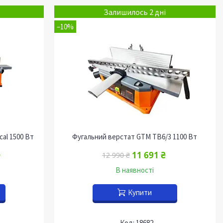
Залишилось 2 дні
–10%
al 1500 Вт
Фугальний верстат GTM TB6/3 1100 Вт
₴
11 691 ₴
12 990 ₴
В наявності
Купити
18682