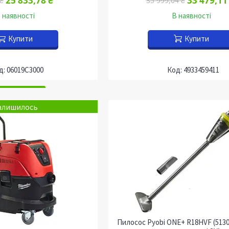
25 833,78 ₴
33 479,11
₴
35 999,04 ₴
 наявності
В наявності
Купити
Купити
06019C3000
4933459411
алишилось
Пилосос Pyobi ONE+ R18HVF (5130