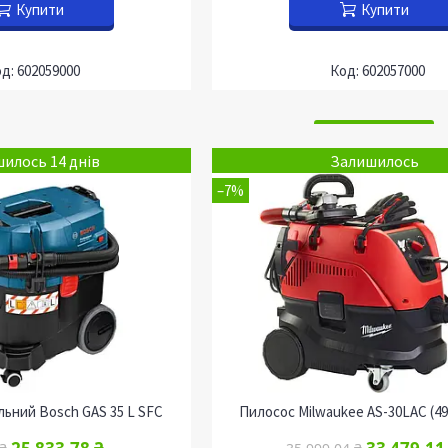
Купити
Купити
602059000
602057000
илось 14 днів
Залишилось
–7%
льний Bosch GAS 35 L SFC
Пилосос Milwaukee AS-30LAC (49