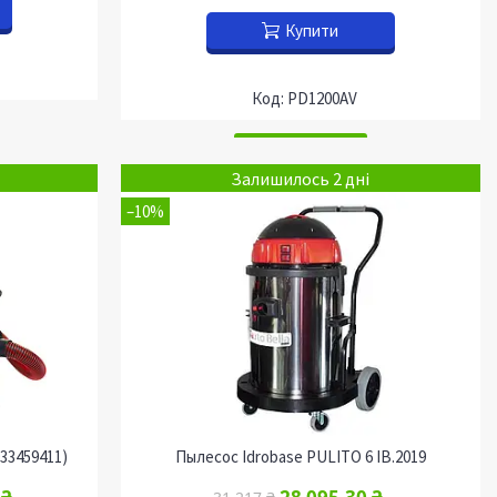
Купити
PD1200AV
Залишилось 2 дні
–10%
33459411)
Пылесос Idrobase PULITO 6 IB.2019