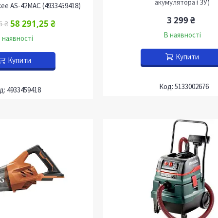
акумулятора і ЗУ)
ee AS-42MAC (4933459418)
3 299 ₴
58 291,25 ₴
6 ₴
В наявності
 наявності
Купити
Купити
5133002676
4933459418