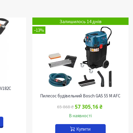
Залишилось 14 днів
–13%
EV182C
Пилесос будівельний Bosch GAS 55 M AFC
57 305,16 ₴
65 868 ₴
В наявності
Купити