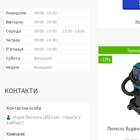
Понеділок
09:00
18:00
Вівторок
09:00
18:00
Середа
09:00
18:00
13:30
14:00
Четвер
09:00
18:00
Пʼятниця
09:00
18:00
Залиш
Субота
Вихідний
–13%
Неділя
Вихідний
КОНТАКТИ
Надія Лисенка (2022 рік – пишіть у
вайбер!)
Пилесос будіве