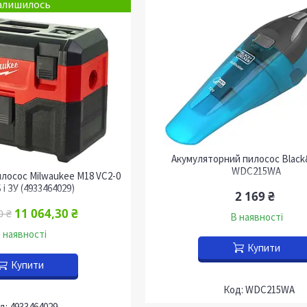
алишилось
Акумуляторний пилосос Black
WDC215WA
лосос Milwaukee M18 VC2-0
 і ЗУ (4933464029)
2 169 ₴
11 064,30 ₴
0 ₴
В наявності
 наявності
Купити
Купити
WDC215WA
4933464029