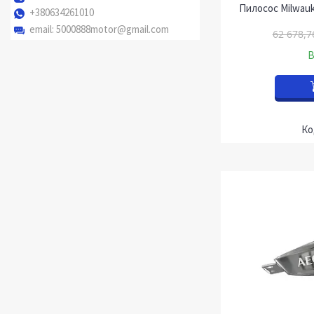
Пилосос Milwauk
+380634261010
email
5000888motor@gmail.com
62 678,7
В