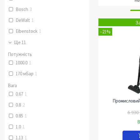
Bosch
3
DeWalt
1
З
Eibenstock
1
–21%
Ще 11
Потужність
1000.0
1
170 мБар
1
Вага
0.67
1
Промисловий 
0.8
2
6 930
0.85
1
В
1.0
1
1.13
1