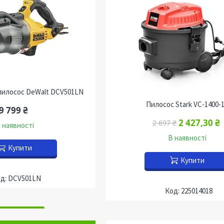
пилосос DeWalt DCV501LN
Пилосос Stark VC-1400-
9 799 ₴
2 427,30 ₴
2 697 ₴
 наявності
В наявності
Купити
Купити
DCV501LN
225014018