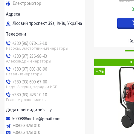
29 694 
Електромотор
В
Лісовий проспект 39а, Київ, Україна
+380 (96) 078-12-10
Насосы, ,частотники,генераторы
+380 (97) 236-98-43
Александр -Генераторы
З
+380 (97) 803-38-96
–7%
Павел - генераторы
+380 (93) 609-67-60
Надя- Аккумы, зарядки ИБП
+380 (63) 426-10-10
Если не дозвонились
5000888motor@gmail.com
+380634261010
+380634261010