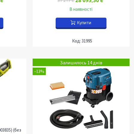
 ₴
28 095,30 ₴
31 217 ₴
В наявності
Купити
31995
Залишилось 14 днів
–13%
03835) (без