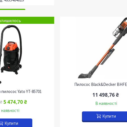
алишилось
Пилосос Black&Decker BHF
пилосос Yato YT-85701
11 498,76 ₴
5 474,70 ₴
 ₴
В наявності
 наявності
Купити
Купити