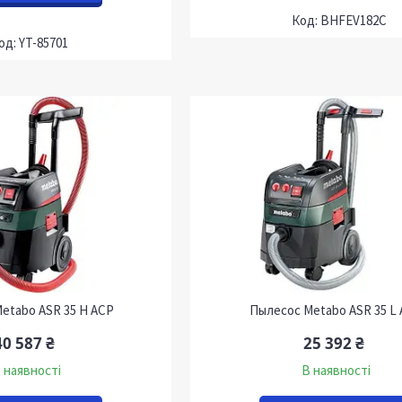
BHFEV182C
YT-85701
etabo ASR 35 H ACP
Пылесос Metabo ASR 35 L
40 587 ₴
25 392 ₴
 наявності
В наявності