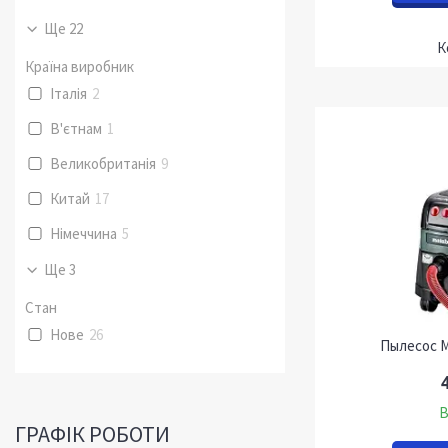
Ще 22
Країна виробник
Італія
2
В'єтнам
1
Великобританія
9
Китай
17
Німеччина
5
Ще 3
Стан
Нове
26
Пылесос M
В
ГРАФІК РОБОТИ