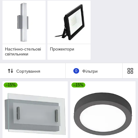
Настінно-стельові
Прожектори
світильники
Сортування
0
Фільтри
–15%
–15%