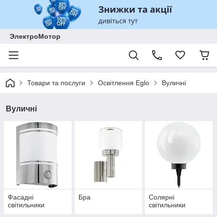
ЭлектроМотор
Товари та послуги
Освітлення Eglo
Вуличні
Вуличні
Фасадні
Бра
Солярні
світильники
світильники