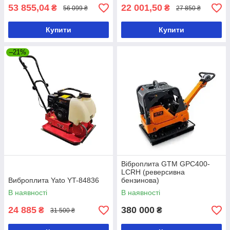
53 855,04
22 001,50
₴
₴
56 099 ₴
27 850 ₴
Купити
Купити
–21%
Віброплита GTM GPC400-
LCRH (реверсивна
Виброплита Yato YT-84836
бензинова)
В наявності
В наявності
24 885
380 000
₴
₴
31 500 ₴