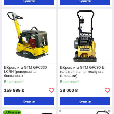
Купити
Купити
Віброплита GTM GPC330-
Віброплита GTM GPC90-E
LCRH (реверсивна
(електрична прямохідна з
бензинова)
колесами)
В наявності
В наявності
159 999
38 000
₴
₴
Купити
Купити
300-отзыв