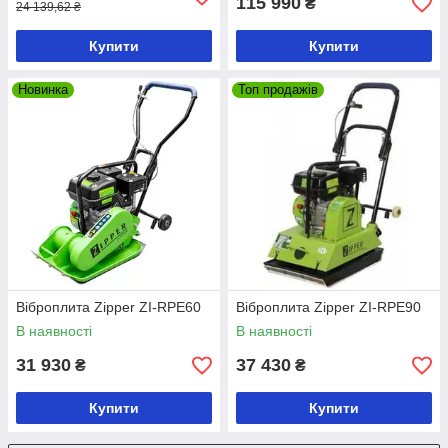
115 990
₴
24 139,62 ₴
Купити
Купити
Новинка
Топ продажів
Віброплита Zipper ZI-RPE60
Віброплита Zipper ZI-RPE90
В наявності
В наявності
31 930
37 430
₴
₴
Купити
Купити