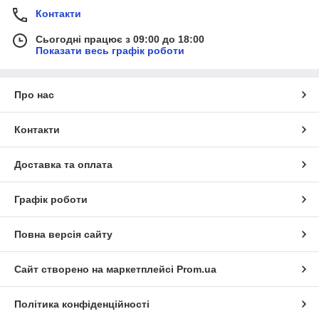
двигателя виброплиты делятся на
Контакти
Бензиновые
Сьогодні працює з 09:00 до 18:00
Дизельные
Показати весь графік роботи
Электрические
Кроме того модели можно разделить на:
Про нас
Гидравлические,
Пневмонические
Контакти
Электрические.
Доставка та оплата
Кроме асфальтных работ виброплиты будут незаменимы при
Графік роботи
уплотнении сыпучих дорожных покрытий, а также для
уплотнения грунта и прокладывании дорожек.
Повна версія сайту
Сайт створено на маркетплейсі
Prom.ua
Політика конфіденційності