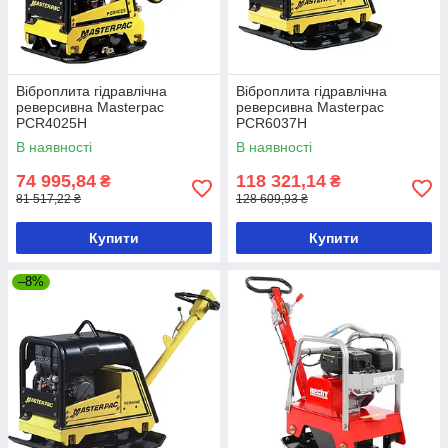
Віброплита гідравлічна
Віброплита гідравлічна
реверсивна Masterpac
реверсивна Masterpac
PCR4025H
PCR6037H
В наявності
В наявності
74 995,84
118 321,14
₴
₴
81 517,22 ₴
128 609,93 ₴
Купити
Купити
–8%