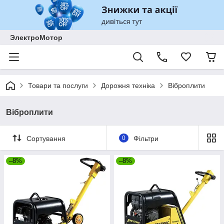
ЭлектроМотор
Товари та послуги
Дорожня техніка
Віброплити
Віброплити
Сортування
0
Фільтри
–8%
–8%