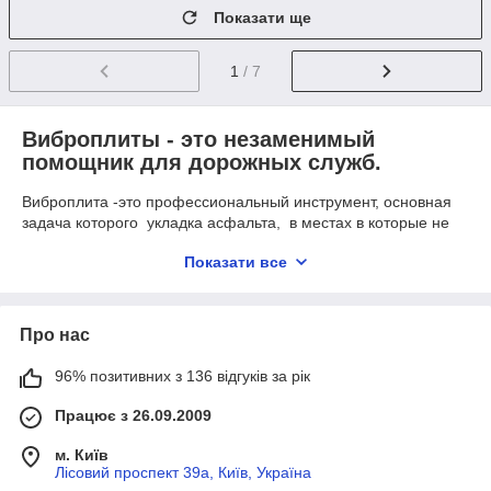
Показати ще
1
/ 7
Виброплиты - это незаменимый
помощник для дорожных служб.
Виброплита -это профессиональный инструмент, основная
задача которого укладка асфальта, в местах в которые не
может подъехать каток. Кроме того она будет незаменима пр
Показати все
его отсутствии при укладке небольших асфальтных дорожек.
Все виброплиты можно разделить на
подразделы в зависимости от
способа перемещения плиты:
Про нас
Ручные,
96% позитивних з 136 відгуків за рік
самоходные = передвигающиеся самостоятельно ,
Працює з 26.09.2009
прицепные.
м. Київ
Лісовий проспект 39а, Київ, Україна
Исходя из типа установленого