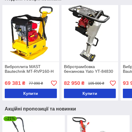
Виброплита MAST
Вібротрамбовка
Виб
Bautechnik MT-RVP160-H
бензинова Yato YT-84830
Baut
69 381
82 950
93 
₴
₴
77 090 ₴
105 000 ₴
Купити
Купити
Акційні пропозиції та новинки
–21%