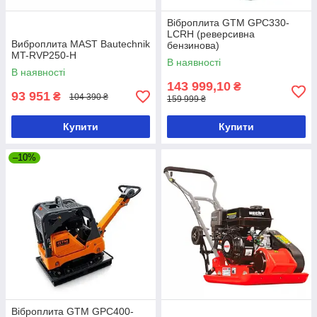
Віброплита GTM GPC330-
LCRH (реверсивна
Виброплита MAST Bautechnik
бензинова)
MT-RVP250-H
В наявності
В наявності
143 999,10
₴
93 951
₴
104 390 ₴
159 999 ₴
Купити
Купити
–10%
Віброплита GTM GPC400-