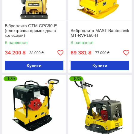
Віброплита GTM GPC90-E
(електрична прямохідна з
Виброплита MAST Bautechnik
колесами)
MT-RVP160-H
В наявності
В наявності
34 200
69 381
₴
₴
38 000 ₴
77 090 ₴
Купити
Купити
–10%
–10%