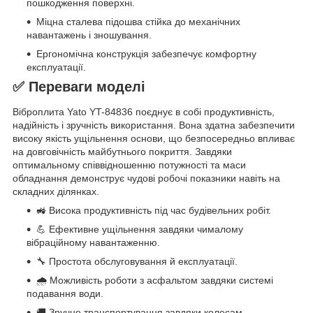
пошкодження поверхні.
Міцна сталева підошва стійка до механічних
навантажень і зношування.
Ергономічна конструкція забезпечує комфортну
експлуатації.
✅ Переваги моделі
Віброплита Yato YT-84836 поєднує в собі продуктивність,
надійність і зручність використання. Вона здатна забезпечити
високу якість ущільнення основи, що безпосередньо впливає
на довговічність майбутнього покриття. Завдяки
оптимальному співвідношенню потужності та маси
обладнання демонструє чудові робочі показники навіть на
складних ділянках.
🚜 Висока продуктивність під час будівельних робіт.
💪 Ефективне ущільнення завдяки чималому
вібраційному навантаженню.
🔧 Простота обслуговування й експлуатації.
🌧 Можливість роботи з асфальтом завдяки системі
подавання води.
🚚 Зручне транспортування завдяки колесам.