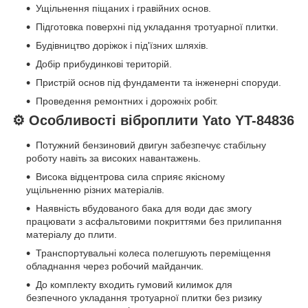
Ущільнення піщаних і гравійних основ.
Підготовка поверхні під укладання тротуарної плитки.
Будівництво доріжок і під'їзних шляхів.
Добір прибудинкові територій.
Пристрій основ під фундаменти та інженерні споруди.
Проведення ремонтних і дорожніх робіт.
⚙️ Особливості віброплити Yato YT-84836
Потужний бензиновий двигун забезпечує стабільну
роботу навіть за високих навантажень.
Висока відцентрова сила сприяє якісному
ущільненню різних матеріалів.
Наявність вбудованого бака для води дає змогу
працювати з асфальтовими покриттями без прилипання
матеріалу до плити.
Транспортувальні колеса полегшують переміщення
обладнання через робочий майданчик.
До комплекту входить гумовий килимок для
безпечного укладання тротуарної плитки без ризику