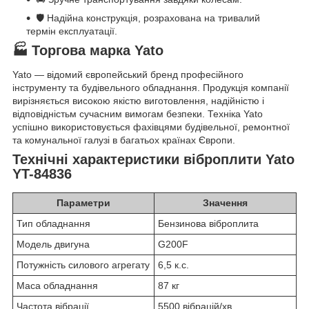
🛡 Надійна конструкція, розрахована на тривалий
термін експлуатації.
🏭 Торгова марка Yato
Yato — відомий європейський бренд професійного
інструменту та будівельного обладнання. Продукція компанії
вирізняється високою якістю виготовлення, надійністю і
відповідністьм сучасним вимогам безпеки. Техніка Yato
успішно використовується фахівцями будівельної, ремонтної
та комунальної галузі в багатьох країнах Європи.
Технічні характеристики віброплити Yato
YT-84836
Параметри
Значення
Тип обладнання
Бензинова віброплита
Модель двигуна
G200F
Потужність силового агрегату
6,5 к.с.
Маса обладнання
87 кг
Частота вібрації
5500 вібрацій/хв