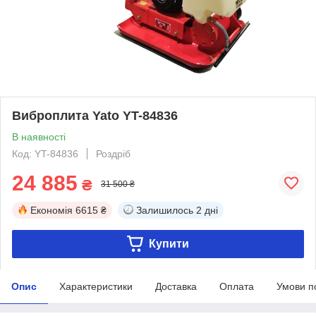
Виброплита Yato YT-84836
В наявності
Код: YT-84836
Роздріб
24 885
₴
31 500 ₴
Економія
6615 ₴
Залишилось
2 дні
Купити
Опис
Характеристики
Доставка
Оплата
Умови п