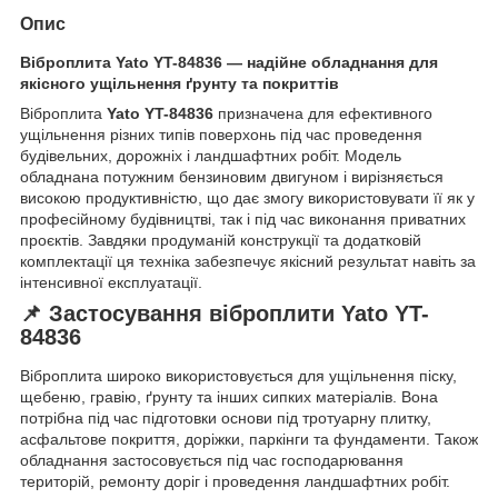
Опис
Віброплита Yato YT-84836 — надійне обладнання для
якісного ущільнення ґрунту та покриттів
Віброплита
Yato YT-84836
призначена для ефективного
ущільнення різних типів поверхонь під час проведення
будівельних, дорожніх і ландшафтних робіт. Модель
обладнана потужним бензиновим двигуном і вирізняється
високою продуктивністю, що дає змогу використовувати її як у
професійному будівництві, так і під час виконання приватних
проєктів. Завдяки продуманій конструкції та додатковій
комплектації ця техніка забезпечує якісний результат навіть за
інтенсивної експлуатації.
📌 Застосування віброплити Yato YT-
84836
Віброплита широко використовується для ущільнення піску,
щебеню, гравію, ґрунту та інших сипких матеріалів. Вона
потрібна під час підготовки основи під тротуарну плитку,
асфальтове покриття, доріжки, паркінги та фундаменти. Також
обладнання застосовується під час господарювання
територій, ремонту доріг і проведення ландшафтних робіт.