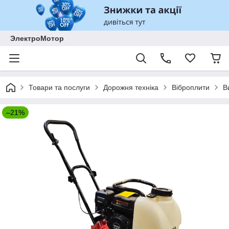
ЭлектроМотор
Товари та послуги
Дорожня техніка
Віброплити
В
–21%