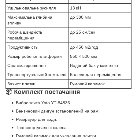
Ущільнювальне зусилля
13 кН
Максимальна глибина
до 380 мм
впливу
Робоча швидкість
до 25 см/сек
переміщення
Продуктивність
до 450 м2/год
Розмір робочої платформи
550 × 500 мм
Система зрошення
Водяний бак у комплекті
Транспортувальний комплект
Колеса для переміщення
Захист плитки
Гумовий килимок
📦 Комплект постачання
Виброплита Yato YT-84836.
Бензиновий двигун встановлений на рамі.
Резервуар для води.
Транспортувальні колеса.
Гумовий килимок для укладання плитки.