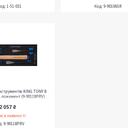
1-51-031
9-90106SR
інструментів KING TONY 8
A ложемент (9-90118PRV)
2 057 ₴
є в наявності
9-90118PRV