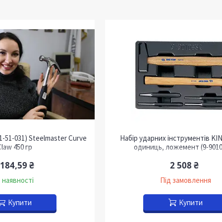
1-51-031) Steelmaster Curve
Набір ударних інструментів KI
Claw 450 гр
одиниць, ложемент (9-901
 184,59 ₴
2 508 ₴
 наявності
Під замовлення
Купити
Купити