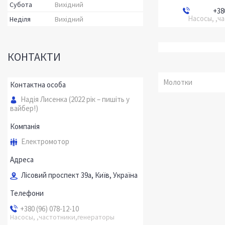
Субота
Вихідний
+38
Насосы, ,ч
Неділя
Вихідний
КОНТАКТИ
Молотки
Надія Лисенка (2022 рік – пишіть у
вайбер!)
Електромотор
Лісовий проспект 39а, Київ, Україна
+380 (96) 078-12-10
Насосы, ,частотники,генераторы