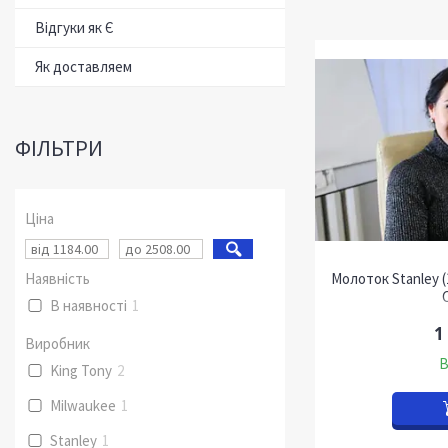
Відгуки як Є
Як доставляем
ФІЛЬТРИ
Ціна
Наявність
Молоток Stanley (
В наявності
1
1
Виробник
В
King Tony
2
Milwaukee
1
Stanley
1