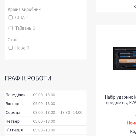
Країна виробник
США
2
Тайвань
2
Стан
Нове
3
ГРАФІК РОБОТИ
Понеділок
09:00
18:00
Набір ударних 
предметів, EV
Вівторок
09:00
18:00
Середа
09:00
18:00
13:30
14:00
Четвер
09:00
18:00
Нема
Пʼятниця
09:00
18:00