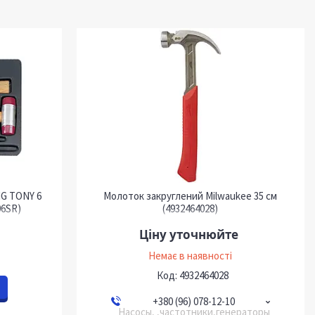
NG TONY 6
Молоток закруглений Milwaukee 35 см
06SR)
(4932464028)
Ціну уточнюйте
Немає в наявності
4932464028
+380 (96) 078-12-10
Насосы, ,частотники,генераторы