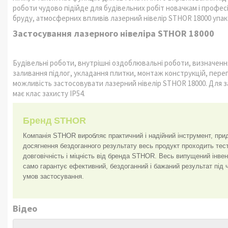
роботи чудово підійде для будівельних робіт новачкам і профес
бруду, атмосферних впливів лазерний нівелір STHOR 18000 упак
Застосування лазерного нівеліра STHOR 18000
Будівельні роботи, внутрішні оздоблювальні роботи, визначенн
заливання підлог, укладання плитки, монтаж конструкцій, перег
можливість застосовувати лазерний нівелір STHOR 18000. Для з
має клас захисту IP54.
Бренд STHOR
Компанія STHOR виробляє практичний і надійний інструмент, прид
досягнення бездоганного результату весь продукт проходить тес
довговічність і міцність від бренда STHOR. Весь випущений інве
само гарантує ефективний, бездоганний і бажаний результат під 
умов застосування.
Відео