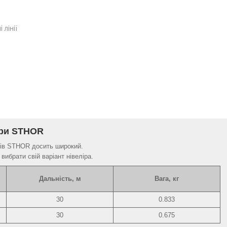
 лінії
іри STHOR
рів STHOR досить широкий.
ибрати свій варіант нівеліра.
Дальність, м
Вага, кг
30
0.833
30
0.675