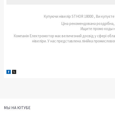
Купуючи нівелір STHOR 18000 , Ви купуєте
Ціна рекомендована роздрібна, 
Ищите промо коды н
Компанія Електромотор має величезний досвід у сфері облад
нівеліри. У нас представлена лінійка промислово
МЫ НА ЮТУБЕ