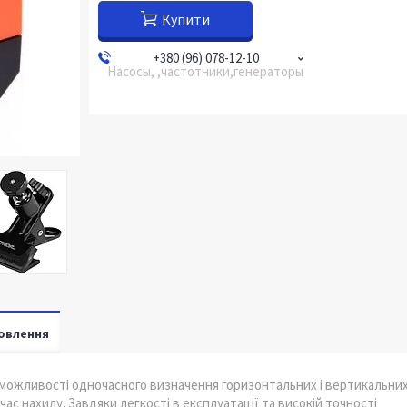
Купити
+380 (96) 078-12-10
Насосы, ,частотники,генераторы
овлення
 можливості одночасного визначення горизонтальних і вертикальни
ас нахилу. Завдяки легкості в експлуатації та високій точності