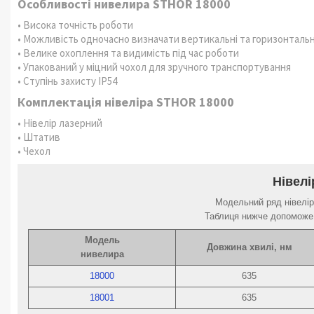
Особливості нивелира STHOR 18000
• Висока точність роботи
• Можливість одночасно визначати вертикальні та горизонтальні
• Велике охоплення та видимість під час роботи
• Упакований у міцний чохол для зручного транспортування
• Ступінь захисту IP54
Комплектація нівеліра STHOR 18000
• Нівелір лазерний
• Штатив
• Чехол
Нівел
Модельний ряд нівелі
Таблиця нижче допоможе в
Модель
Довжина хвилі, нм
нивелира
18000
635
18001
635