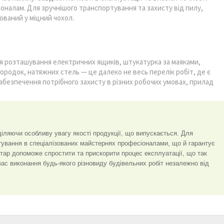
іоналам. Для зручнішого транспортування та захисту від пилу,
ований у міцний чохол.
я розташування електричних ящиків, штукатурка за маяками,
ородок, натяжних стель — це далеко не весь перелік робіт, де є
абезпечення потрібного захисту в різних робочих умовах, прилад
іляючи особливу увагу якості продукції, що випускається. Для
тування в спеціалізованих майстернях професіоналами, що й гарантує
нтар допоможе спростити та прискорити процес експлуатації, що так
час виконання будь-якого різновиду будівельних робіт незалежно від