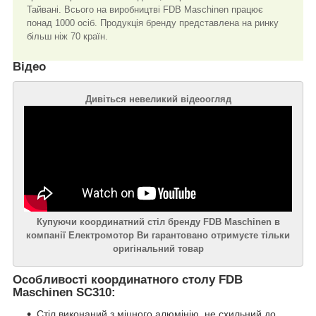
Тайвані. Всього на виробництві FDB Maschinen працює
понад 1000 осіб. Продукція бренду представлена на ринку
більш ніж 70 країн.
Відео
Дивіться невеликий відеоогляд
Купуючи координатний стіл бренду FDB Maschinen в
компанії Електромотор Ви гарантовано отримуєте тільки
оригінальний товар
Особливості координатного столу FDB
Maschinen SC310:
Стіл виконаний з міцного алюмінію, не схильний до