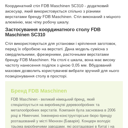
Координатний стіл FDB Maschinen SC310 - додатковий
аксесуар, який використовується спільно з різними
верстатами бренду FDB Maschinen. Стіл виконаний з міцного
алюмінію, має чітку робочу шкалу.
Застосування координатного столу FDB
Maschinen SC310
Стіл використовується для установки і кріплення заготовок,
перед їх обробкою на верстаті. Дана модель сумісна з
свердлильними, фрезерними, расточными верстатами
бренду FDB Maschinen. На столі є шкала, вона має високу
частоту нанесення поділок з ціною 0,05 мм. Вбудований
маховик дозволить користувачеві вибрати зручний для нього
позиціонування столу в просторі.
Бренд FDB Maschinen
FDB Maschinen - великий німецький бренд, який
спеціалізується на виробництві деревообробних та
металообробних верстатів. Компанія була заснована в 2006
році в Німеччині. Інженерно-конструкторське бюро бренду
розташований у місті Мюнхен (Баварія). Концерн володіє
трьома виробничими заводами, які розташовані в Китаї і на