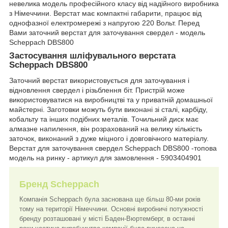
невелика модель професійного класу від надійного виробника
з Німеччини. Верстат має компактні габарити, працює від
однофазної електромережі з напругою 220 Вольт. Перед
Вами заточний верстат для заточування свердел - модель
Scheppach DBS800
Застосування шліфувального верстата
Scheppach DBS800
Заточний верстат використовується для заточування і
відновлення свердел і різьблення біт. Пристрій може
використовуватися на виробництві та у приватній домашньої
майстерні. Заготовки можуть бути виконані зі сталі, карбіду,
кобальту та інших подібних металів. Точильний диск має
алмазне напилення, він розрахований на велику кількість
заточок, виконаний з дуже міцного і довговічного матеріалу.
Верстат для заточування свердел Scheppach DBS800 -топова
модель на ринку - артикул для замовлення - 5903404901
Бренд Scheppach
Компанія Scheppach була заснована ще більш 80-ми років
тому на території Німеччини. Основні виробничі потужності
бренду розташовані у місті Баден-Вюртемберг, в останні