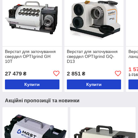
Верстат для заточування
Верстат для заточування
Верс
свердел OPTIgrind GH
свердел OPTIgrind GQ-
ланц
10T
D13
1 5
27 479
2 851
₴
₴
1 716
Купити
Купити
Акційні пропозиції та новинки