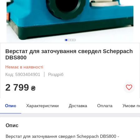
Верстат для заточування свердел Scheppach
DBS800
Немає в наявності
Код: 5903404901
Роздріб
2 799
₴
Опис
Характеристики
Доставка
Оплата
Умови п
Опис
Верстат для заточування свердел Scheppach DBS800 -