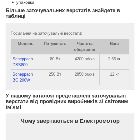
упаковка.
Більше заточувальних верстатів знайдете в
таблиці
Посилання на заточувальні верстати:
Модель
Потужність
Частота
Вага
обертання
Scheppach
80 Вт
4200 об/хв
2.66 кг
DBS800
Scheppach
250 Вт
2850 об/хв
12 кг
BG 200W
У нашому каталозі представлені заточувальні
верстати від провідних виробників зі світовим
ім'ям!
Чому звертаються в Електромотор