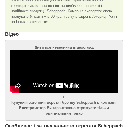
роки частина виробництва компанії була винесена на
території Китаю, але це ніяк не відбилося на якості і
надійності продукції Scheppach. Компанія експортує свою
продукцію більш ніж в 90 країн світу в Європі, Америці, Азії і
на інших континентах.
Відео
Дивіться невеликий відеоогляд
>
Купуючи заточний верстат бренду Scheppach в компанії
Електромотор Ви гарантовано отримуєте тільки
оригінальний товар
Особливості заточувального верстата Scheppach