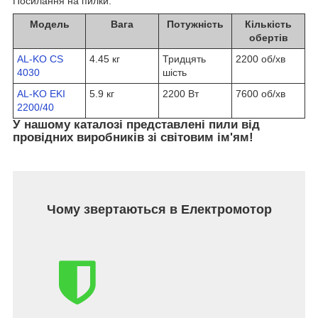
Посилання на пилки:
Модель
Вага
Потужність
Кількість
обертів
AL-KO CS
4.45 кг
Тридцять
2200 об/хв
4030
шість
AL-KO EKI
5.9 кг
2200 Вт
7600 об/хв
2200/40
У нашому каталозі представлені пили від
провідних виробників зі світовим ім'ям!
Чому звертаються в Електромотор