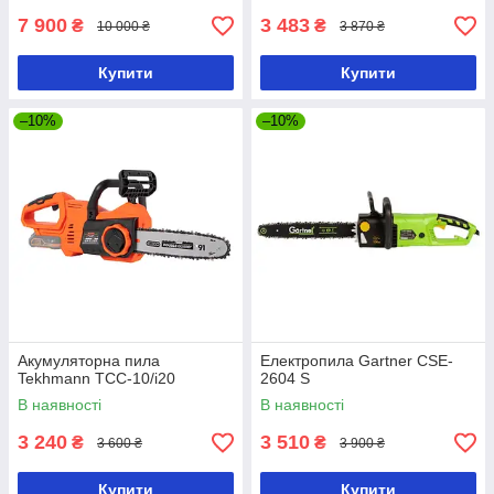
7 900
3 483
₴
₴
10 000 ₴
3 870 ₴
Купити
Купити
–10%
–10%
Акумуляторна пила
Електропила Gartner CSE-
Tekhmann TCC-10/i20
2604 S
В наявності
В наявності
3 240
3 510
₴
₴
3 600 ₴
3 900 ₴
Купити
Купити