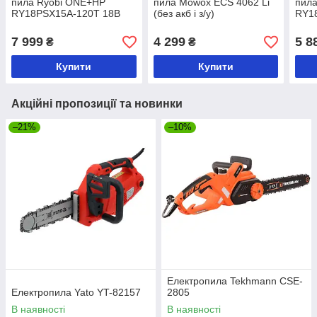
пила Ryobi ONE+HP
пила Mowox ECS 4062 Li
пила
RY18PSX15A-120T 18B
(без акб і з/у)
RY18
1х2А·год
ЗП)
7 999
4 299
5 8
₴
₴
Купити
Купити
Акційні пропозиції та новинки
–21%
–10%
Електропила Tekhmann CSE-
Електропила Yato YT-82157
2805
В наявності
В наявності