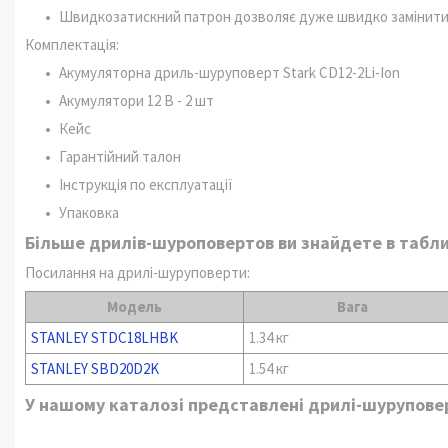
Швидкозатискний патрон дозволяє дуже швидко замінити 
Комплектація:
Акумуляторна дриль-шуруповерт Stark CD12-2Li-Ion
Акумулятори 12 В - 2 шт
Кейс
Гарантійний талон
Інструкція по експлуатації
Упаковка
Більше дрилів-шуроповертов ви знайдете в табли
Посилання на дрилі-шуруповерти:
Модель
Вага
STANLEY STDC18LHBK
1.34 кг
STANLEY SBD20D2K
1.54 кг
У нашому каталозі представлені дрилі-шуруповерт