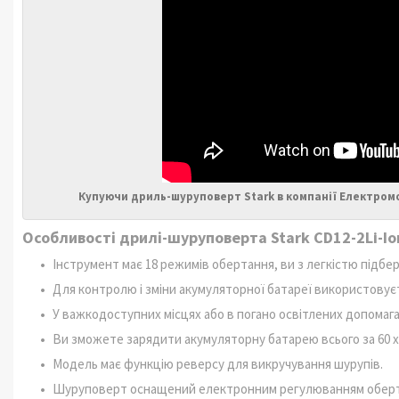
Купуючи дриль-шуруповерт Stark в компанії Електром
Особливості дрилі-шуруповерта Stark CD12-2Li-Io
Інструмент має 18 режимів обертання, ви з легкістю підбе
Для контролю і зміни акумуляторної батареї використовує
У важкодоступних місцях або в погано освітлених допомаг
Ви зможете зарядити акумуляторну батарею всього за 60 
Модель має функцію реверсу для викручування шурупів.
Шуруповерт оснащений електронним регулюванням оберт