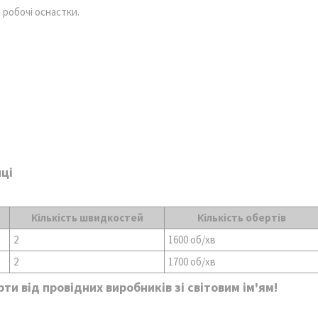
робочі оснастки.
ці
Кількість швидкостей
Кількість обертів
2
1600 об/хв
2
1700 об/хв
и від провідних виробників зі світовим ім'ям!