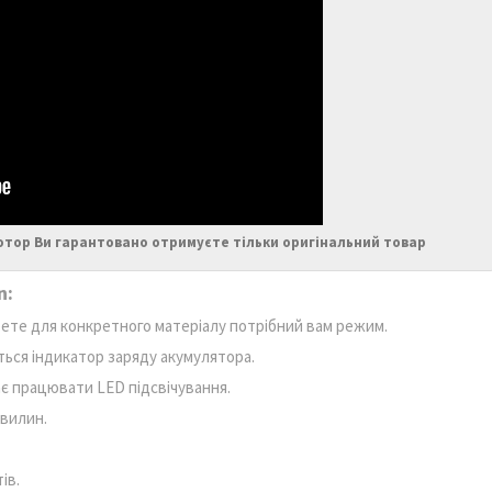
отор Ви гарантовано отримуєте тільки оригінальний товар
n:
рете для конкретного матеріалу потрібний вам режим.
ться індикатор заряду акумулятора.
ає працювати LED підсвічування.
хвилин.
ів.