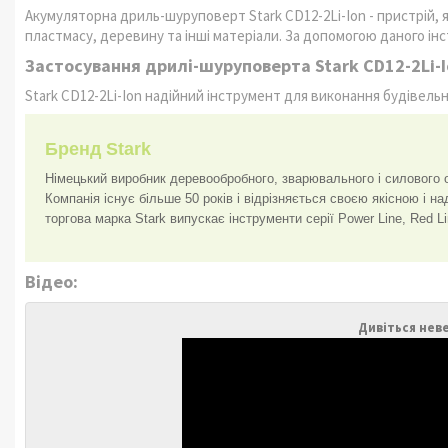
Акумуляторна дриль-шуруповерт Stark CD12-2Li-Ion - пристрій, 
пластмасу, деревину та інші матеріали. За допомогою даного і
Застосування дрилі-шуруповерта Stark CD12-2Li-I
Stark CD12-2Li-Ion надійний інструмент для виконання будівельн
Бренд Stark
Німецький виробник деревообробного, зварювального і силового о
Компанія існує більше 50 років і відрізняється своєю якісною і н
торгова марка Stark випускає інструменти серії Power Line, Red L
Відео:
Дивіться нев