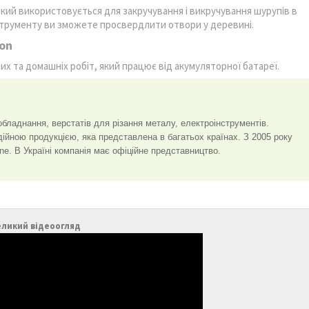
який використовується для закручування і викручування шурупів в
нструменту ви зможете просвердлити отвори у деревині.
on
их та домашніх робіт, який працює від акумуляторної батареї.
бладнання, верстатів для різання металу, електроінструментів.
адійною продукцією, яка представлена в багатьох країнах. З 2005 року
ine. В Україні компанія має офіційне представництво.
еликий відеоогляд