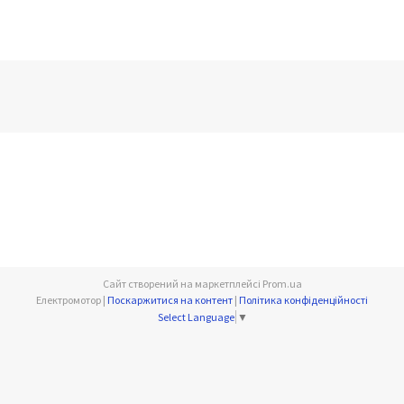
Сайт створений на маркетплейсі
Prom.ua
Електромотор |
Поскаржитися на контент
|
Політика конфіденційності
Select Language
▼