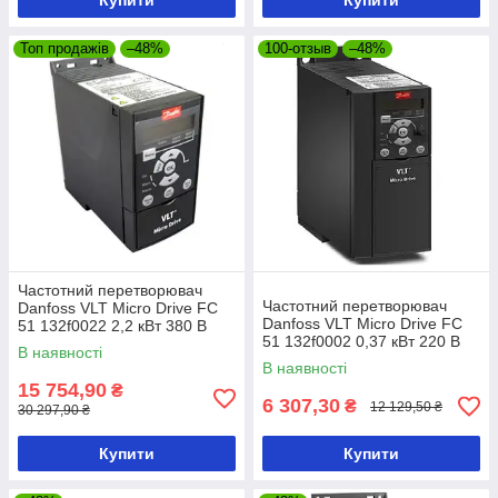
Купити
Купити
Топ продажів
–48%
100-отзыв
–48%
Частотний перетворювач
Частотний перетворювач
Danfoss VLT Micro Drive FC
Danfoss VLT Micro Drive FC
51 132f0022 2,2 кВт 380 В
51 132f0002 0,37 кВт 220 В
В наявності
В наявності
15 754,90
₴
6 307,30
₴
12 129,50 ₴
30 297,90 ₴
Купити
Купити