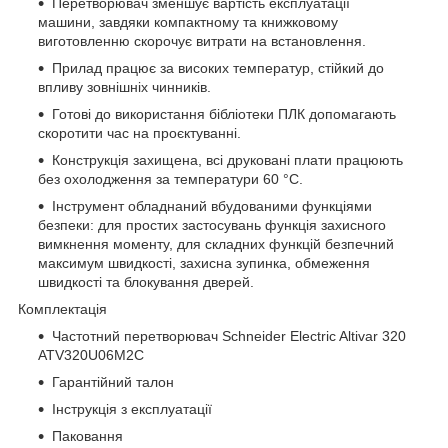
Перетворювач зменшує вартість експлуатації
машини, завдяки компактному та книжковому
виготовленню скорочує витрати на встановлення.
Прилад працює за високих температур, стійкий до
впливу зовнішніх чинників.
Готові до використання бібліотеки ПЛК допомагають
скоротити час на проєктуванні.
Конструкція захищена, всі друковані плати працюють
без охолодження за температури 60 °C.
Інструмент обладнаний вбудованими функціями
безпеки: для простих застосувань функція захисного
вимкнення моменту, для складних функцій безпечний
максимум швидкості, захисна зупинка, обмеження
швидкості та блокування дверей.
Комплектація
Частотний перетворювач Schneider Electric Altivar 320
ATV320U06M2C
Гарантійний талон
Інструкція з експлуатації
Паковання