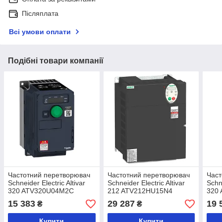
Післяплата
Всі умови оплати
Подібні товари компанії
Частотний перетворювач
Частотний перетворювач
Част
Schneider Electric Altivar
Schneider Electric Altivar
Schne
320 ATV320U04M2C
212 ATV212HU15N4
320
15 383
29 287
19 
₴
₴
Купити
Купити