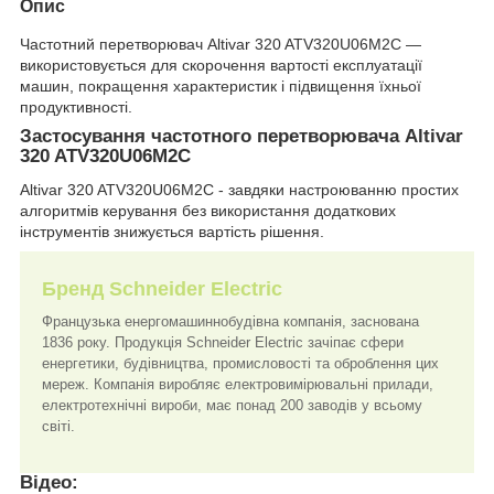
Опис
Частотний перетворювач Altivar 320 ATV320U06M2C —
використовується для скорочення вартості експлуатації
машин, покращення характеристик і підвищення їхньої
продуктивності.
Застосування частотного перетворювача Altivar
320 ATV320U06M2C
Altivar 320 ATV320U06M2C - завдяки настроюванню простих
алгоритмів керування без використання додаткових
інструментів знижується вартість рішення.
Бренд Schneider Electric
Французька енергомашиннобудівна компанія, заснована
1836 року. Продукція Schneider Electric зачіпає сфери
енергетики, будівництва, промисловості та оброблення цих
мереж. Компанія виробляє електровимірювальні прилади,
електротехнічні вироби, має понад 200 заводів у всьому
світі.
Відео: