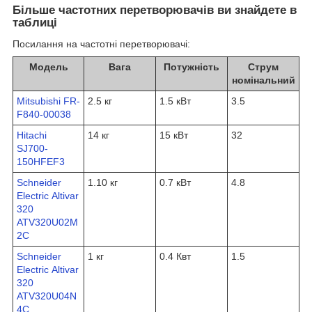
Більше частотних перетворювачів ви знайдете в
таблиці
Посилання на частотні перетворювачі:
Модель
Вага
Потужність
Струм
номінальний
Mitsubishi FR-
2.5 кг
1.5 кВт
3.5
F840-00038
Hitachi
14 кг
15 кВт
32
SJ700-
150HFEF3
Schneider
1.10 кг
0.7 кВт
4.8
Electric Altivar
320
ATV320U02M
2C
Schneider
1 кг
0.4 Квт
1.5
Electric Altivar
320
ATV320U04N
4C