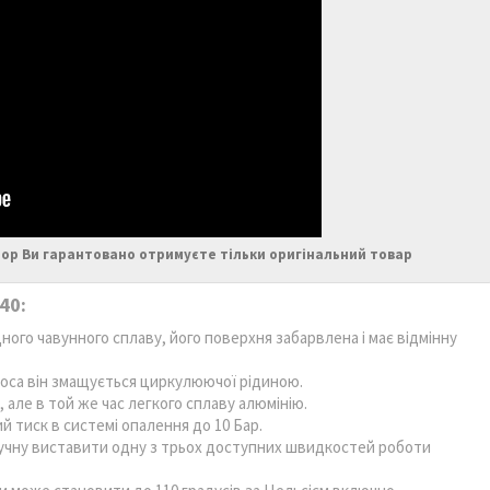
ор Ви гарантовано отримуєте тільки оригінальний товар
40:
ного чавунного сплаву, його поверхня забарвлена і має відмінну
соса він змащується циркулюючої рідиною.
 але в той же час легкого сплаву алюмінію.
тиск в системі опалення до 10 Бар.
учну виставити одну з трьох доступних швидкостей роботи