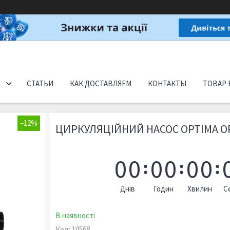
СТАТЬИ
КАК ДОСТАВЛЯЕМ
КОНТАКТЫ
ТОВАР 
–12%
ЦИРКУЛЯЦІЙНИЙ НАСОС OPTIMA O
0
0
0
0
0
0
Днів
Годин
Хвилин
С
В наявності
Код:
10568