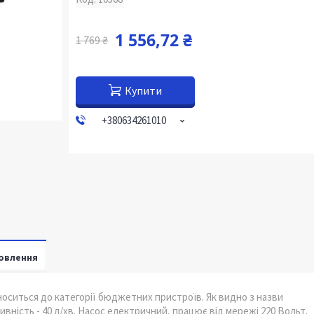
1 556,72 ₴
1 769 ₴
Купити
+380634261010
овлення
носиться до категорії бюджетних пристроїв. Як видно з назви
ивність - 40 л/хв. Насос електричний, працює від мережі 220 Вольт.