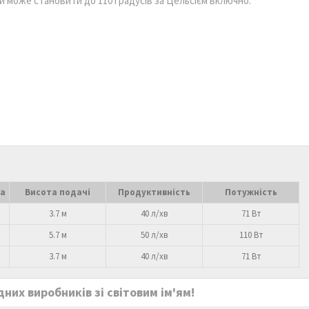
 може становити до 110 градусів за Цельсієм включно.
на
Висота подачі
Продуктивність
Потужність
3.7 м
40 л/хв
71 Вт
5.7 м
50 л/хв
110 Вт
3.7 м
40 л/хв
71 Вт
них виробників зі світовим ім'ям!