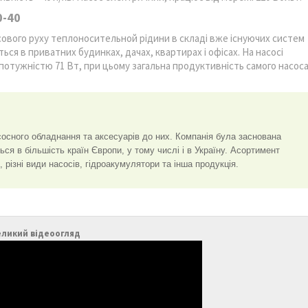
0-40
вого руху теплоносительной рідини в складі вже існуючих систем
ся в приватних будинках, дачах, квартирах і офісах. На насосі
отужністю 71 Вт, при цьому загальна продуктивність самого насос
сосного обладнання та аксесуарів до них. Компанія була заснована
я в більшість країн Європи, у тому числі і в Україну. Асортимент
 різні види насосів, гідроакумулятори та інша продукція.
еликий відеоогляд