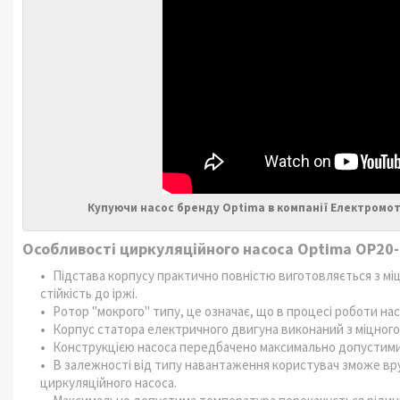
Купуючи насос бренду Optima в компанії Електромот
Особливості циркуляційного насоса Optima OP20-
Підстава корпусу практично повністю виготовляється з міц
стійкість до іржі.
Ротор "мокрого" типу, це означає, що в процесі роботи на
Корпус статора електричного двигуна виконаний з міцного,
Конструкцією насоса передбачено максимально допустимий 
В залежності від типу навантаження користувач зможе вр
циркуляційного насоса.