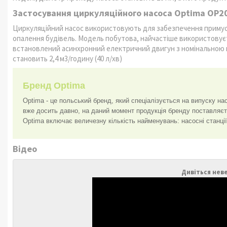
Застосування циркуляційного насоса Optima OP2
Циркуляційний насос використовують для забезпечення примусо
опалення будівель. Модель побутова, найчастіше використовуєть
встановлений асинхронний електричний двигун з номінальною п
становить 2,4 м3/годину (40 л/хв)
Бренд Optima
Optima - це польський бренд, який спеціалізується на випуску на
вже досить давно, на даний момент продукція бренду поставляєтьс
Optima включає величезну кількість найменувань: насосні станції,
Відео
Дивіться нев