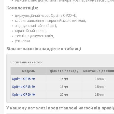
Максимально допустима температура перекачується рідини
Комплектація:
циркуляційний насос Optima OP20-40,
кабель живлення з європейською вилкою,
з'єднувальні гайки (2 шт),
гарантійний талон,
технічна документація,
упаковка.
Більше насосів знайдете в таблиці
Посилання на насоси:
Модель
Діаметр проходу
Монтажна довжи
Optima OP15-40
15 мм
130 мм
Optima OP15-60
15 мм
130 мм
Optima OP20-40
20 мм
130 мм
У нашому каталозі представлені насоси від провід