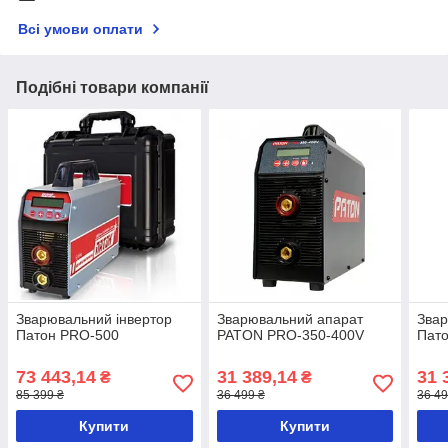
Всі умови оплати
Подібні товари компанії
Зварювальний інвертор
Зварювальний апарат
Звар
Патон PRO-500
PATON PRO-350-400V
Пат
73 443,14
31 389,14
31 
₴
₴
85 399 ₴
36 499 ₴
36 49
Купити
Купити