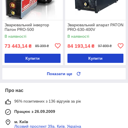
Зварювальний інвертор
Зварювальний апарат PATON
Патон PRO-500
PRO-630-400V
В наявності
В наявності
73 443,14
84 193,14
₴
₴
85 399 ₴
97 899 ₴
Купити
Купити
Показати ще
Про нас
96% позитивних з 136 відгуків за рік
Працює з 26.09.2009
м. Київ
Лісовий проспект 39а, Київ, Україна