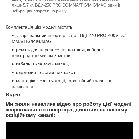
лише 5,7 кг. ВДИ-250 PRO DC MMA/TIG/MIG/MAG один із
найкращих апаратів на ринку.
Комплектація цієї моделі містить:
зварювальний інвертор Патон ВДІ-270 РRO-400V DC
MMA/TIG/MIG/MAG,
ремінь для перенесення на плечі, кабель з
електродотримачем 3 метри,
кабель із клемою «маса»,
фірмовий пластиковий кейс і
монтацію з експлуатації, гарантійний талон та
паковання.
Відео
Ми зняли невелике відео про роботу цієї моделі
зварювального інвертора, дивіться на нашому
офіційному каналі: