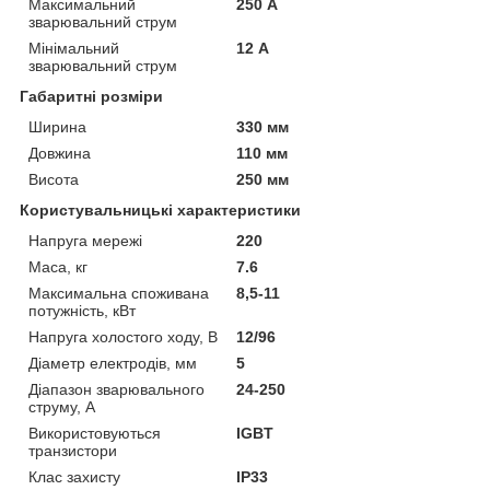
Максимальний
250 А
зварювальний струм
Мінімальний
12 А
зварювальний струм
Габаритні розміри
Ширина
330 мм
Довжина
110 мм
Висота
250 мм
Користувальницькі характеристики
Напруга мережі
220
Маса, кг
7.6
Максимальна споживана
8,5-11
потужність, кВт
Напруга холостого ходу, В
12/96
Діаметр електродів, мм
5
Діапазон зварювального
24-250
струму, А
Використовуються
IGBT
транзистори
Клас захисту
IP33