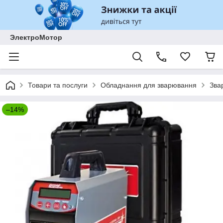
ЭлектроМотор
Товари та послуги
Обладнання для зварювання
Зва
–14%