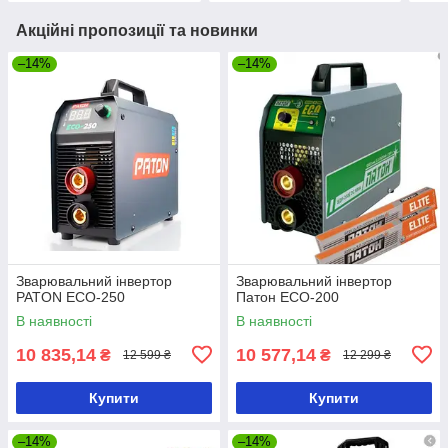
Акційні пропозиції та новинки
–14%
–14%
Зварювальний інвертор
Зварювальний інвертор
PATON ECO-250
Патон ECO-200
В наявності
В наявності
10 835,14
10 577,14
₴
₴
12 599 ₴
12 299 ₴
Купити
Купити
–14%
–14%