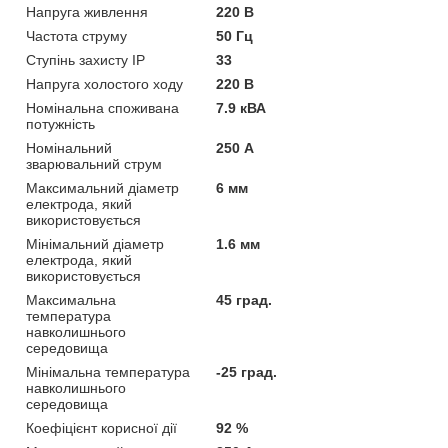
Напруга живлення
220 В
Частота струму
50 Гц
Ступінь захисту IP
33
Напруга холостого ходу
220 В
Номінальна споживана
7.9 кВА
потужність
Номінальний
250 А
зварювальний струм
Максимальний діаметр
6 мм
електрода, який
використовується
Мінімальний діаметр
1.6 мм
електрода, який
використовується
Максимальна
45 град.
температура
навколишнього
середовища
Мінімальна температура
-25 град.
навколишнього
середовища
Коефіцієнт корисної дії
92 %