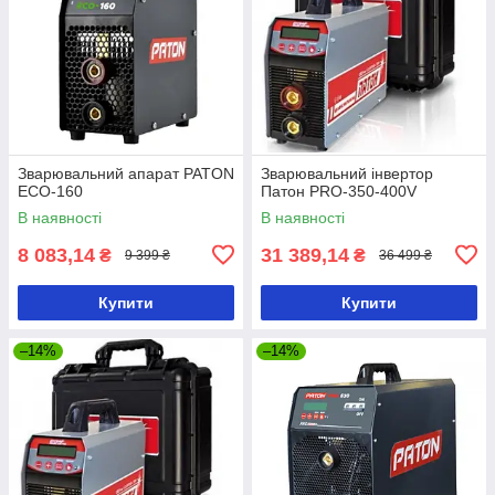
Зварювальний апарат PATON
Зварювальний інвертор
ECO-160
Патон PRO-350-400V
В наявності
В наявності
8 083,14
31 389,14
₴
₴
9 399 ₴
36 499 ₴
Купити
Купити
–14%
–14%