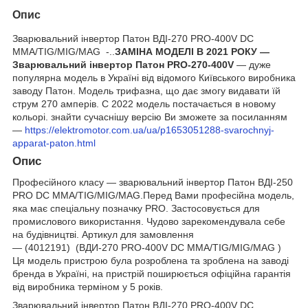
Опис
Зварювальний інвертор Патон ВДІ-270 РRO-400V DC
MMA/TIG/MIG/MAG -..
ЗАМІНА МОДЕЛІ В 2021 РОКУ —
Зварювальний інвертор Патон PRO-270-400V
— дуже
популярна модель в Україні від відомого Київського виробника
заводу Патон. Модель трифазна, що дає змогу видавати їй
струм 270 амперів. C 2022 модель постачається в новому
кольорі. знайти сучаснішу версію Ви зможете за посиланням
—
https://elektromotor.com.ua/ua/p1653051288-svarochnyj-
apparat-paton.html
Опис
Професійного класу — зварювальний інвертор Патон ВДІ-250
PRO DC MMA/TIG/MIG/MAG.Перед Вами професійна модель,
яка має спеціальну позначку PRO. Застосовується для
промислового використання. Чудово зарекомендувала себе
на будівництві. Артикул для замовлення
— (4012191) (ВДИ-270 РRO-400V DC MMA/TIG/MIG/MAG )
Ця модель пристрою була розроблена та зроблена на заводі
бренда в Україні, на пристрій поширюється офіційна гарантія
від виробника терміном у 5 років.
Зварювальний інвертор Патон ВДІ-270 РRO-400V DC