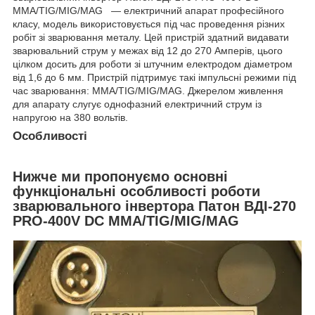
MMA/TIG/MIG/MAG — електричний апарат професійного
класу, модель використовується під час проведення різних
робіт зі зварювання металу. Цей пристрій здатний видавати
зварювальний струм у межах від 12 до 270 Амперів, цього
цілком досить для роботи зі штучним електродом діаметром
від 1,6 до 6 мм. Пристрій підтримує такі імпульсні режими під
час зварювання: MMA/TIG/MIG/MAG. Джерелом живлення
для апарату слугує однофазний електричний струм із
напругою на 380 вольтів.
Особливості
Нижче ми пропонуємо основні
функціональні особливості роботи
зварювального інвертора Патон ВДІ-270
РRO-400V DC MMA/TIG/MIG/MAG