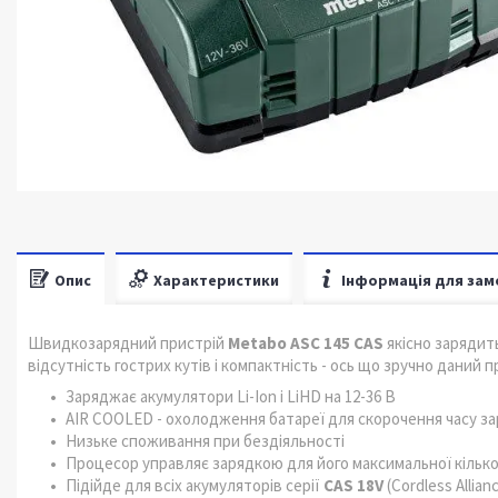
Опис
Характеристики
Інформація для зам
Швидкозарядний пристрій
Metabo ASC 145 CAS
якісно зарядит
відсутність гострих кутів і компактність - ось що зручно даний 
Заряджає акумулятори Li-Ion і LiHD на 12-36 В
AIR COOLED - охолодження батареї для скорочення часу з
Низьке споживання при бездіяльності
Процесор управляє зарядкою для його максимальної кілько
Підійде для всіх акумуляторів серії
CAS 18V
(Cordless Allian