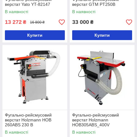
верстат Yato YT-82147
верстат GTM PT250B
В наявності
В наявності
13 272
33 000
₴
₴
16 800 ₴
Купити
Купити
Фугально-рейсмусовий
Фугально-рейсмусовий
верстат Holzmann HOB
верстат Holzmann
260ABS 230 В
HOB305ABS_400V
В наявності
В наявності