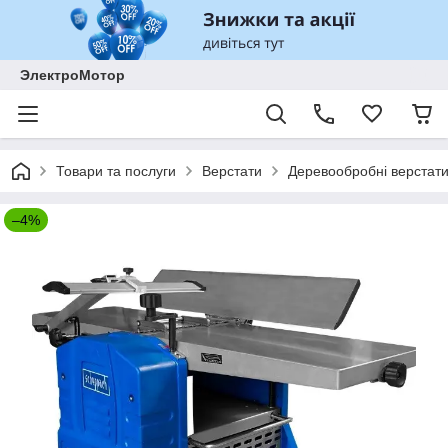
ЭлектроМотор
Товари та послуги
Верстати
Деревообробні верстат
–4%