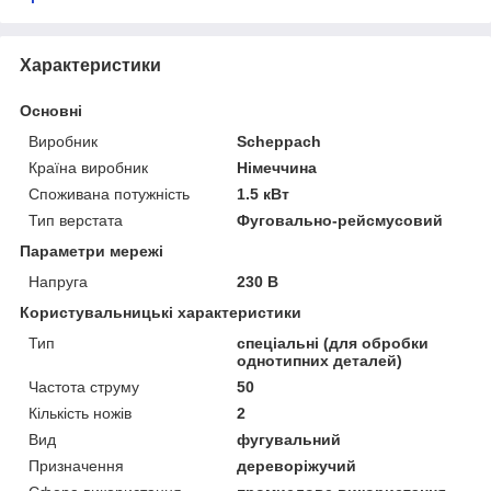
Характеристики
Основні
Виробник
Scheppach
Країна виробник
Німеччина
Споживана потужність
1.5 кВт
Тип верстата
Фуговально-рейсмусовий
Параметри мережі
Напруга
230 В
Користувальницькі характеристики
Тип
спеціальні (для обробки
однотипних деталей)
Частота струму
50
Кількість ножів
2
Вид
фугувальний
Призначення
дереворіжучий