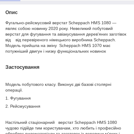
Опис
Фугально-рейсмусовий верстат Scheppach HMS 1080 —
являє собою новинку 2020 року. Невеликий побутовий
верстат для фугування та авіакусування дерев'яних заготівок
від від перевіреного німецького виробника Scheppach.
Модель прийшла на зміну Scheppach HMS 1070 має
потужніший двигун і низку функціональних новинок
Застосування
Модель побутового класу. Виконує дві базові столярні
операції.
1. Фугування
2. Рейсмусування
Настільний стаціонарний верстат Scheppach HMS 1080
чудово підійде тим користувачам, хто любить і професійно
обробляє пиломатеріали та заготовок із деревини м'яких і