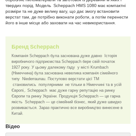
твердих порід. Модель Scheppach HMS 1080 має компактні
розміри та не дуже велику вагу, що дає змогу встановити
верстат там, де потрібно виконати роботи, а потім перенести
його в інше місце або заховати на час невикористання.
Бренд Scheppach
Компанія Scheppach була заснована дуже давно Історія
виробничого підприємства Scheppach бере свій початок
1927 року. У цьому далекому ґаду у місті Krumbach
(Німеччина) була заснована невелика компанія сімейного
типу Niederraunau. Поступово верстати цієї ТМ
становились популярними не тільки в Німеччині та в усій
Європі,. Scheppach має дуже гарну репутацію на ринку
Європи та ринку України. Продукція Scheppach — це гарна
якість Scheppach — це сімейний бізнес, який дуже швидко
розвивається. Зараз практично все виробництво винесене в
Китай.
Відео