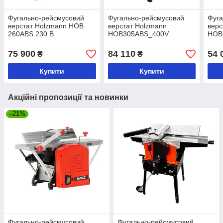
Фугально-рейсмусовий
Фугально-рейсмусовий
Фуга
верстат Holzmann HOB
верстат Holzmann
верс
260ABS 230 В
HOB305ABS_400V
HOB
75 900
84 110
54 
₴
₴
Купити
Купити
Акційні пропозиції та новинки
–21%
Фугально-рейсмусовий
Фугально-рейсмусовий