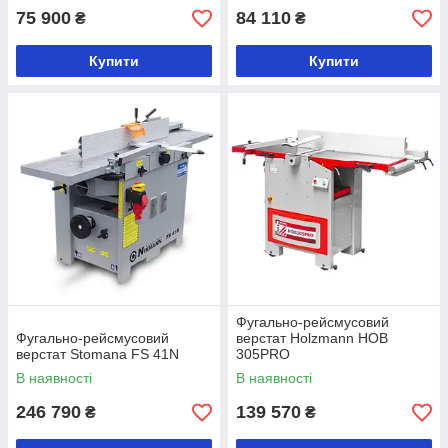
75 900
84 110
₴
₴
Купити
Купити
Фугально-рейсмусовий
Фугально-рейсмусовий
верстат Holzmann HOB
верстат Stomana FS 41N
305PRO
В наявності
В наявності
246 790
139 570
₴
₴