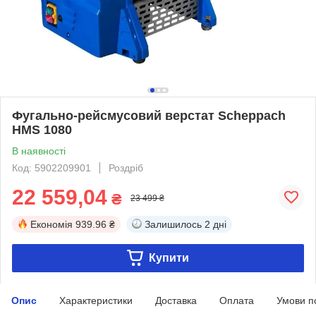
Фугально-рейсмусовий верстат Scheppach
HMS 1080
В наявності
Код: 5902209901
Роздріб
22 559,04
₴
23 499 ₴
Економія
939.96 ₴
Залишилось
2 дні
Купити
Опис
Характеристики
Доставка
Оплата
Умови п