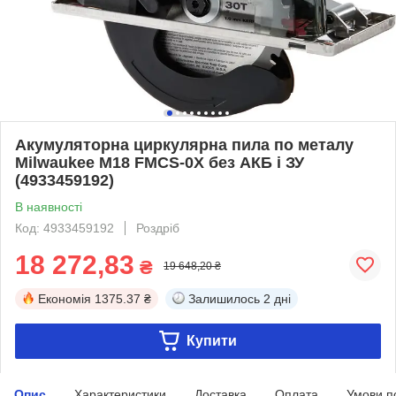
Акумуляторна циркулярна пила по металу
Milwaukee M18 FMCS-0X без АКБ і ЗУ
(4933459192)
В наявності
Код: 4933459192
Роздріб
18 272,83
₴
19 648,20 ₴
Економія
1375.37 ₴
Залишилось
2 дні
Купити
Опис
Характеристики
Доставка
Оплата
Умови п