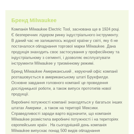
Бренд Milwaukee
Компанія Milwaukee Electric Tool, заснована ще в 1924 році.
Є безперечних лідером ринку індустріального інструменту.
В даний час не залишилось жодної країни у світі, яку б не
постачалося обладнання торгової марки Milwaukee. Дана
продукція знаходить своє застосування у професійному та
індустріальному з сегменті, і дозволяє експлуатувати
інструменти Milwaukee у тризмінному режимі.
Бренд Milwaukee Американський , керуючий офіс компанії
розташовується в американському штаті Брукфилде.
Основне завдання головного компанії це проведення
дослідницької роботи, а також випуск прототипів нової
продукції.
Виробничі потужності компанії знаходяться у багатьох інших
штатах Америки , а також на території Мексики.
Справедливості заради варто відзначити, що компанія
Milwaukee розмістила виробничі потужності і на територіях
європейських країн . На сьогоднішній день компанія
Milwaukee випускає понад 500 видів обладнання