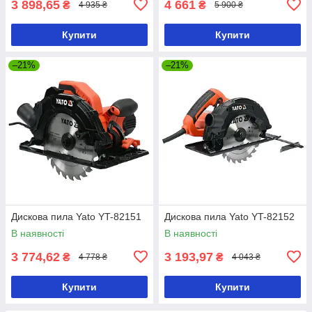
3 898,65
4 661
₴
₴
4 935 ₴
5 900 ₴
Купити
Купити
–21%
–21%
Дискова пила Yato YT-82151
Дискова пила Yato YT-82152
В наявності
В наявності
3 774,62
3 193,97
₴
₴
4 778 ₴
4 043 ₴
Купити
Купити