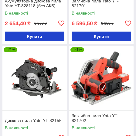
Акумуляторна дискова пила
Заглибна пила Yato YT-
Yato YT-828118 (без АКБ)
821701
В наявності
В наявності
2 654,40
6 596,50
₴
₴
3 360 ₴
8 350 ₴
Купити
Купити
–21%
–21%
Заглибна пила Yato YT-
Дискова пила Yato YT-82155
821702
В наявності
В наявності