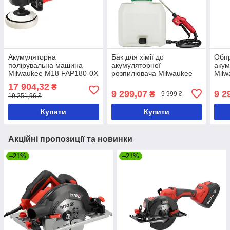
Акумуляторна
Бак для хімії до
Обп
полірувальна машина
акумуляторної
акум
Milwaukee M18 FAP180-0X
розпилювача Milwaukee
Mil
без АКБ і ЗУ (4933451552)
M18 BPFPCST-0 без АКБ і
без 
17 904,32
₴
ЗУ (4933464964)
9 299,07
9 2
₴
9 999 ₴
19 251,96 ₴
Купити
Купити
Акційні пропозиції та новинки
–21%
–21%