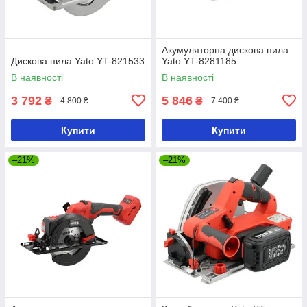
Акумуляторна дискова пила
Дискова пила Yato YT-821533
Yato YT-8281185
В наявності
В наявності
3 792
5 846
₴
₴
4 800 ₴
7 400 ₴
Купити
Купити
–21%
–21%