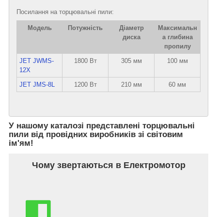
Посилання на торцювальні пили:
Модель
Потужність
Діаметр
Максимальн
диска
а глибина
пропилу
JET JWMS-
1800 Вт
305 мм
100 мм
12X
JET JMS-8L
1200 Вт
210 мм
60 мм
У нашому каталозі представлені торцювальні
пили від провідних виробників зі світовим
ім'ям!
Чому звертаються в Електромотор