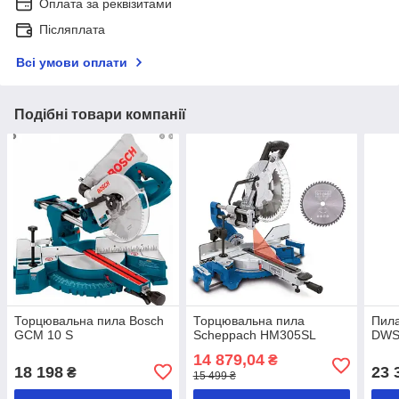
Оплата за реквізитами
Післяплата
Всі умови оплати
Подібні товари компанії
Торцювальна пила Bosch
Торцювальна пила
Пила
GCM 10 S
Scheppach HM305SL
DWS
14 879,04
₴
18 198
23 
₴
15 499 ₴