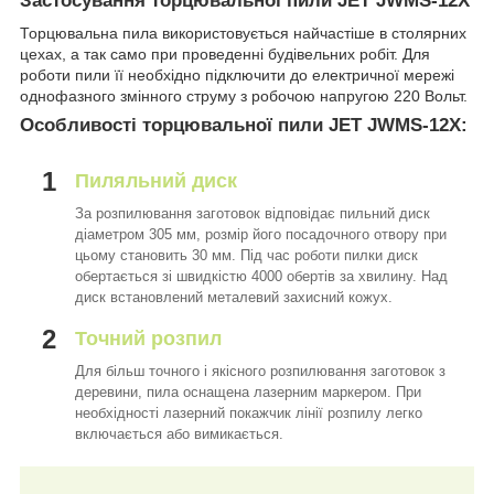
Застосування торцювальної пили JET JWMS-12X
Торцювальна пила використовується найчастіше в столярних
цехах, а так само при проведенні будівельних робіт. Для
роботи пили її необхідно підключити до електричної мережі
однофазного змінного струму з робочою напругою 220 Вольт.
Особливості торцювальної пили JET JWMS-12X:
1
Пиляльний диск
За розпилювання заготовок відповідає пильний диск
діаметром 305 мм, розмір його посадочного отвору при
цьому становить 30 мм. Під час роботи пилки диск
обертається зі швидкістю 4000 обертів за хвилину. Над
диск встановлений металевий захисний кожух.
2
Точний розпил
Для більш точного і якісного розпилювання заготовок з
деревини, пила оснащена лазерним маркером. При
необхідності лазерний покажчик лінії розпилу легко
включається або вимикається.