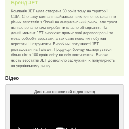
Бренд JET
Компанія JET була створена 50 років тому на території
США. Спочатку компанія займалася виключно постачанням
різних верстатів з Японії на американський ринок, але трохи
пізніше вона почала виробляти власне обладнання. На
даний момент JET виробляє промислові деревообробні та
металообробні верстати, а так само невеликі побутові
верстати і інструменти. Виробничі потужності JET
розташовані на Тайвані. Продукція бренду експортується
більш ніж в 100 країн світу на всіх континентах. Висока
якість верстатів JET дозволило заслужити їх популярність
на українському ринку.
Відео
Дивіться невеликий відео огляд