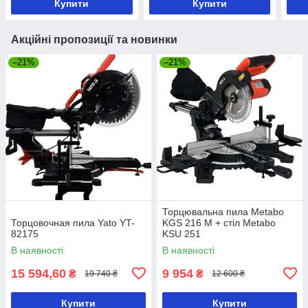
Купити
Купити
Акційні пропозиції та новинки
–21%
–21%
Торцювальна пила Metabo
Торцовочная пила Yato YT-
KGS 216 M + стіл Metabo
82175
KSU 251
В наявності
В наявності
15 594,60
9 954
₴
₴
19 740 ₴
12 600 ₴
Купити
Купити