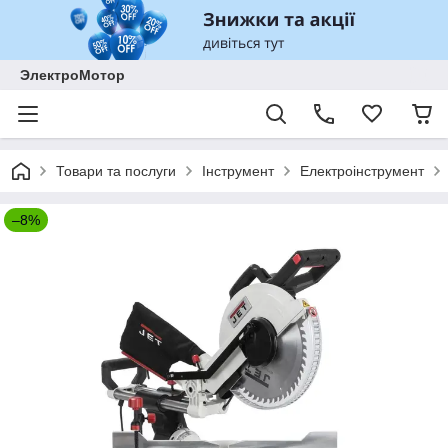
ЭлектроМотор
Товари та послуги
Інструмент
Електроінструмент
–8%