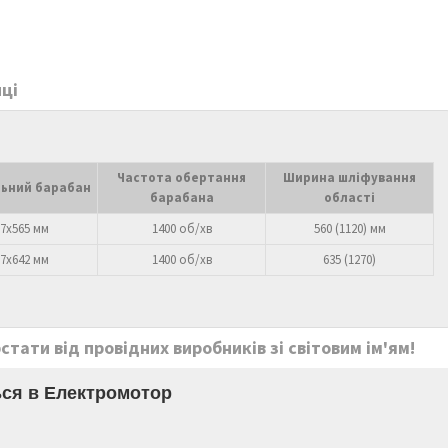
ці
Частота обертання
Ширина шліфування
ьний барабан
барабана
області
7х565 мм
1400 об/хв
560 (1120) мм
7х642 мм
1400 об/хв
635 (1270)
тати від провідних виробників зі світовим ім'ям!
ся в Електромотор