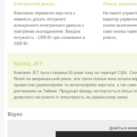
Електричний двигун
Панель управлін
Важливою перевагою верстата є
На панелі управл
наявність досить потужного
варіатор управлін
асинхронного електричного двигуна з
кнопки включення 
повітряним охолодженням. Вихідна
само кнопка терм
потужність - 1300 Вт при споживанні в
роботи.
2300 Вт.
Бренд JET
Компанія JET була створена 50 років тому на території США. Спо
Японії на американський ринок, але трохи пізніше вона почала 
промислові деревообробні та металообробні верстати, а так само 
розташовані на Тайвані. Продукція бренду експортується більш ніж
дозволило заслужити їх популярність на українському ринку.
Відео
Дивіться неве