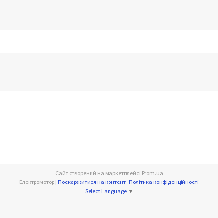
Сайт створений на маркетплейсі
Prom.ua
Електромотор |
Поскаржитися на контент
|
Політика конфіденційності
Select Language
▼