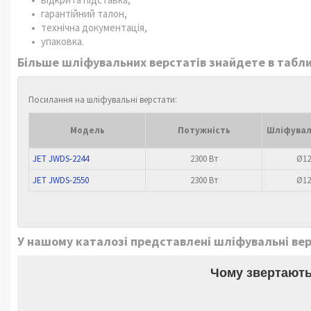
гарантійний талон,
технічна документація,
упаковка.
Більше шліфувальних верстатів знайдете в табли
Посилання на шліфувальні верстати:
Модель
Потужність
Шліфувал
JET JWDS-2244
2300 Вт
Ø12
JET JWDS-2550
2300 Вт
Ø12
У нашому каталозі представлені шліфувальні верс
Чому звертають