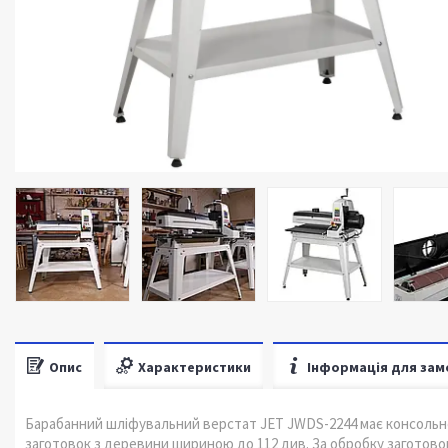
Опис
Характеристики
Інформація для зам
Барабанний шліфувальний верстат JET JWDS-2244 має консольн
заготовок з деревини шириною до 112 див. За обробку заготово