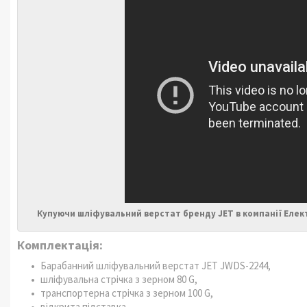
Купуючи шліфувальний верстат бренду JET в компанії Елек
Комплектація:
Барабанний шліфувальний верстат JET JWDS-2244,
шліфувальна стрічка з зерном 80 G,
транспортерна стрічка з зерном 100 G,
відкрита підставка,