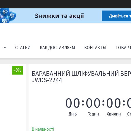
СТАТЬИ
КАК ДОСТАВЛЯЕМ
КОНТАКТЫ
ТОВАР 
–8%
БАРАБАННИЙ ШЛІФУВАЛЬНИЙ ВЕР
JWDS-2244
0
0
0
0
0
0
Днів
Годин
Хвилин
С
В наявності