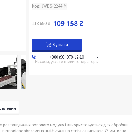
Код:
JWDS-2244-M
109 158 ₴
118 650 ₴
Купити
+380 (96) 078-12-10
Насосы, ,частотники,генераторы
овлення
е розташування робочого модуля і використовується для обробки
к відповідає абразивна шліфувальна стрічка шириною 75 мм, вона