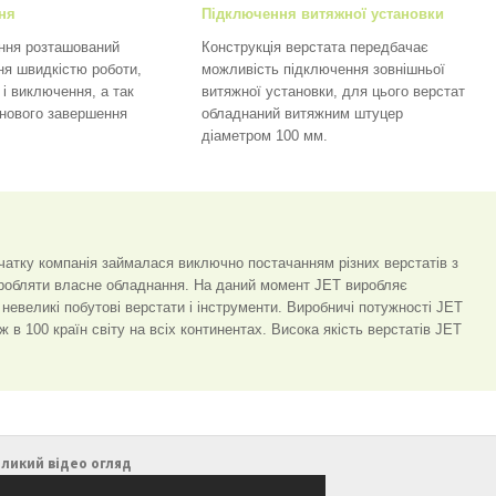
ня
Підключення витяжної установки
іння розташований
Конструкція верстата передбачає
ня швидкістю роботи,
можливість підключення зовнішньої
і виключення, а так
витяжної установки, для цього верстат
інового завершення
обладнаний витяжним штуцер
діаметром 100 мм.
чатку компанія займалася виключно постачанням різних верстатів з
виробляти власне обладнання. На даний момент JET виробляє
невеликі побутові верстати і інструменти. Виробничі потужності JET
 в 100 країн світу на всіх континентах. Висока якість верстатів JET
ликий відео огляд