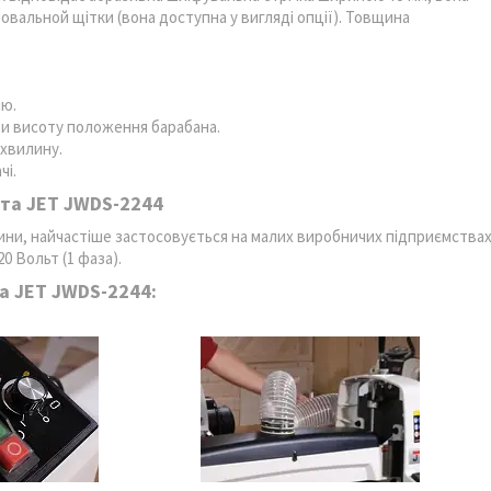
вальной щітки (вона доступна у вигляді опції). Товщина
ію.
и висоту положення барабана.
 хвилину.
чі.
та JET JWDS-2244
ини, найчастіше застосовується на малих виробничих підприємства
0 Вольт (1 фаза).
а JET JWDS-2244: