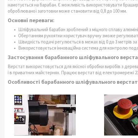
намотується на барабан. Є можливість використовувати браширо
оброблюваної заготовки може становити від 0,8 до 100 мм.
Основні переваги:
Шліфувальний барабан зроблений з міцного сплаву алюмін
Обертанням рукоятки користувач вручну зможе регулюват
Швидкість подачі регулюється в межах від 0 до 3 метрів за
Використовується інноваційна система для контролю пода
Застосування барабанного шліфувального верста
Верстат використовується для якісної обробки виробів з дерев
і в приватних майстернях. Працює верстат від електромережі 22
Особливості барабанного шліфувального верстат