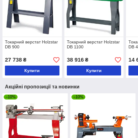
Токарний верстат Holzstar
Токарний верстат Holzstar
Тока
DB 900
DB 1100
DB 
27 738
38 916
14 
₴
₴
Купити
Купити
Акційні пропозиції та новинки
–10%
–10%