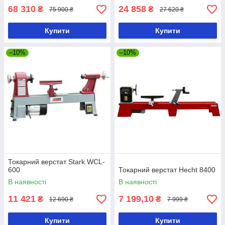
68 310
24 858
₴
₴
75 900 ₴
27 620 ₴
Купити
Купити
–10%
–10%
Токарний верстат Stark WCL-
600
Токарний верстат Hecht 8400
В наявності
В наявності
11 421
7 199,10
₴
₴
12 690 ₴
7 999 ₴
Купити
Купити