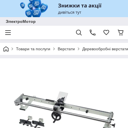
ЭлектроМотор
Товари та послуги
Верстати
Деревообробні верстат