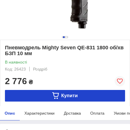
Пневмодрель Mighty Seven QE-831 1800 об/хв
БЗП 10 мм
В наявності
Код: 26423
Роздріб
2 776
₴
Купити
Опис
Характеристики
Доставка
Оплата
Умови п