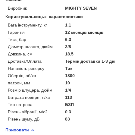
Виробник
MIGHTY SEVEN
Користувальницькі характеристики
Вага інструменту, кг
1.1
Гарантія
12 місяців місяців
Тиск, бар
6.3
Діаметр шланга, дюйм
3/8
Довжина, см
18.5
Доставка/Оплата
Термін доставки 1-3 дні
Наявність реверсу
Так
Обертів, об/хв
1800
патрон, мм
10
Розмір штуцера, дюйм
1/4
Витрата повітря, л/хв
113
Тип патрона
БЗП
Рівень вібрації, м/с2
0.3
Рівень шуму, дБ
83
Приховати