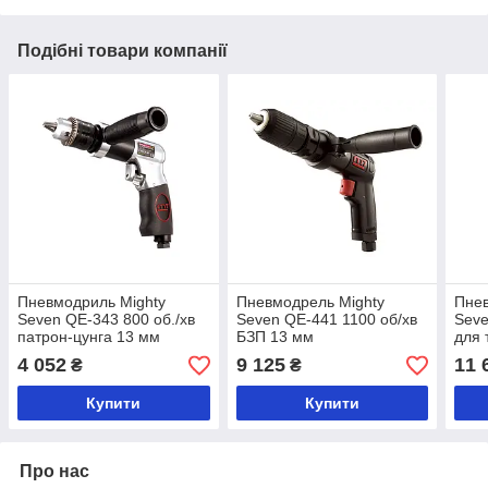
Подібні товари компанії
Пневмодриль Mighty
Пневмодрель Mighty
Пнев
Seven QE-343 800 об./хв
Seven QE-441 1100 об/хв
Seve
патрон-цунга 13 мм
БЗП 13 мм
для 
4 052
9 125
11 
₴
₴
Купити
Купити
Про нас