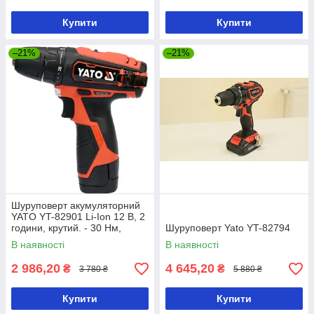
Купити
Купити
–21%
–21%
Шуруповерт акумуляторний
YATO YT-82901 Li-Ion 12 В, 2
години, крутий. - 30 Нм,
Шуруповерт Yato YT-82794
патрон he10 мм
В наявності
В наявності
2 986,20
4 645,20
₴
₴
3 780 ₴
5 880 ₴
Купити
Купити