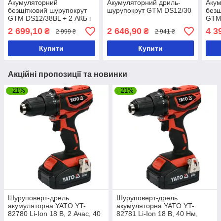
Акумуляторний
Акумуляторний дриль-
Аку
безщітковий шурупокрут
шурупокрут GTM DS12/30
безщ
GTM DS12/38BL + 2 АКБ і
GTM 
ЗП у кейсі
ЗП у
2 699,10
2 646,90
4 3
₴
₴
2 999 ₴
2 941 ₴
Купити
Купити
Акційні пропозиції та новинки
–21%
–21%
Шуруповерт-дрель
Шуруповерт-дрель
акумуляторна YATO YT-
акумуляторна YATO YT-
82780 Li-Ion 18 В, 2 Ачас, 40
82781 Li-Ion 18 В, 40 Нм,