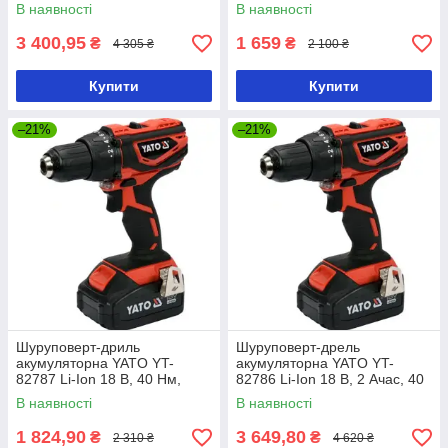
Нм, ↓13 мм
he13 мм без акумулятора
В наявності
В наявності
3 400,95
1 659
₴
₴
4 305 ₴
2 100 ₴
Купити
Купити
–21%
–21%
Шуруповерт-дриль
Шуруповерт-дрель
акумуляторна YATO YT-
акумуляторна YATO YT-
82787 Li-Ion 18 В, 40 Нм,
82786 Li-Ion 18 В, 2 Ачас, 40
he13 мм без акумулятора
Нм, ↓13 мм
В наявності
В наявності
1 824,90
3 649,80
₴
₴
2 310 ₴
4 620 ₴