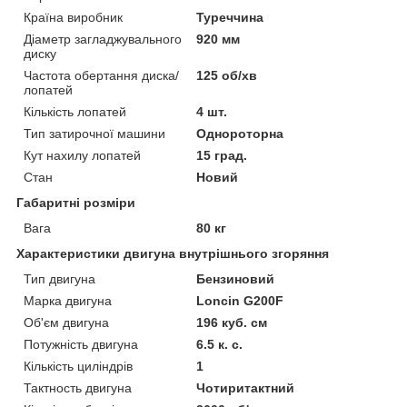
Країна виробник
Туреччина
Діаметр загладжувального
920 мм
диску
Частота обертання диска/
125 об/хв
лопатей
Кількість лопатей
4 шт.
Тип затирочної машини
Однороторна
Кут нахилу лопатей
15 град.
Стан
Новий
Габаритні розміри
Вага
80 кг
Характеристики двигуна внутрішнього згоряння
Тип двигуна
Бензиновий
Марка двигуна
Loncin G200F
Об'єм двигуна
196 куб. см
Потужність двигуна
6.5 к. с.
Кількість циліндрів
1
Тактность двигуна
Чотиритактний