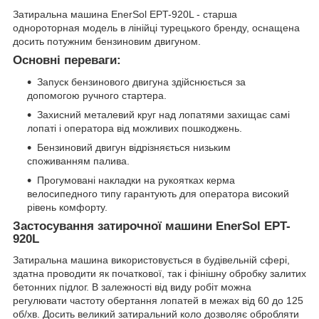
Затиральна машина EnerSol EPT-920L - старша
однороторная модель в лінійці турецького бренду, оснащена
досить потужним бензиновим двигуном.
Основні переваги:
Запуск бензинового двигуна здійснюється за
допомогою ручного стартера.
Захисний металевий круг над лопатями захищає самі
лопаті і оператора від можливих пошкоджень.
Бензиновий двигун відрізняється низьким
споживанням палива.
Прогумовані накладки на рукоятках керма
велосипедного типу гарантують для оператора високий
рівень комфорту.
Застосування затирочної машини EnerSol EPT-
920L
Затиральна машина використовується в будівельній сфері,
здатна проводити як початкової, так і фінішну обробку залитих
бетонних підлог. В залежності від виду робіт можна
регулювати частоту обертання лопатей в межах від 60 до 125
об/хв. Досить великий затиральний коло дозволяє обробляти