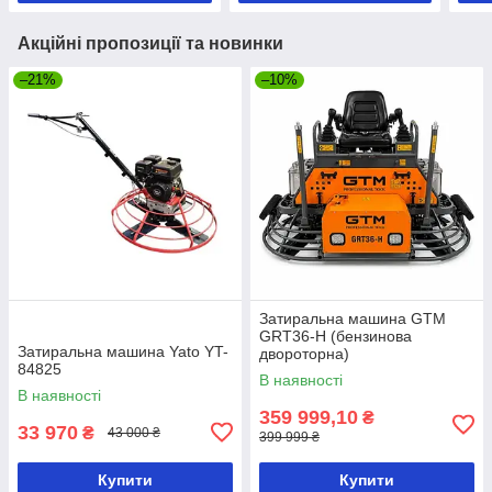
Акційні пропозиції та новинки
–21%
–10%
Затиральна машина GTM
GRT36-H (бензинова
Затиральна машина Yato YT-
двороторна)
84825
В наявності
В наявності
359 999,10
₴
33 970
₴
43 000 ₴
399 999 ₴
Купити
Купити