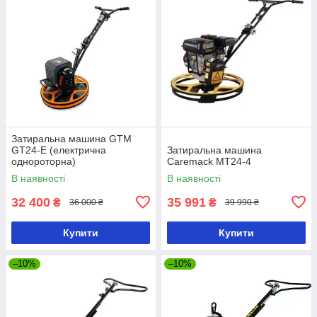
Затиральна машина GTM
GT24-E (електрична
Затиральна машина
однороторна)
Caremack MT24-4
В наявності
В наявності
32 400
35 991
₴
₴
36 000 ₴
39 990 ₴
Купити
Купити
–10%
–10%