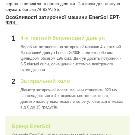
середні і великі за площею ділянки. Паливом для двигуна
служить бензин АІ-92/АІ-95.
Особливості затирочної машини EnerSol EPT-
920L:
1
4-х тактний бензиновий двигун
Виробник встановив на затирочної машини 4-х тактний
бензиновий двигун Loncin G200F з одним робочим
циліндром обсягом 196 см3. Двигун досить потужний -
6.5 кінські сили, оснащений системою повітряного
охолодження.
2
Затиральний коло
Діаметр затирочної лопаті машини становить 920 мм,
він складається з 4-х окремих металевих лопат,
діаметр нахилу яких може легко регулюватися в межах
від 0 до 15 градусів.
Бренд EnerSol