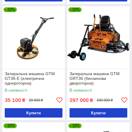
–10%
–10%
Затиральна машина GTM
Затиральна машина GTM
GT36-E (електрична
GRT36 (бензинова
однороторна)
двороторна)
В наявності
В наявності
35 100
297 000
₴
₴
39 000 ₴
330 000 ₴
Купити
Купити
–10%
–10%