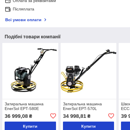
Оплата за реквізитами
Післяплата
Всі умови оплати
Подібні товари компанії
Затиральна машина
Затиральна машина
Швон
EnerSol EPT-580E
EnerSol EPT-570L
ECC
36 999,08
34 998,81
39 
₴
₴
Купити
Купити