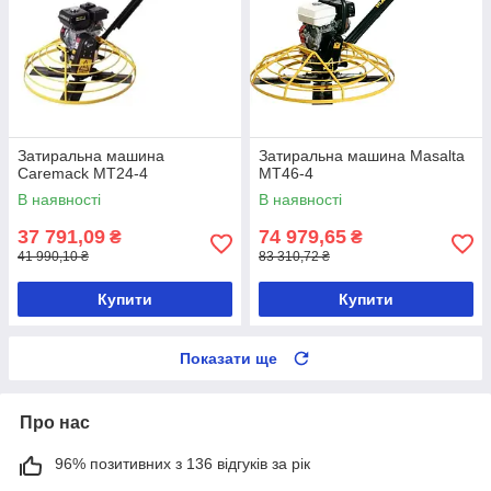
Затиральна машина
Затиральна машина Masalta
Caremack MT24-4
MT46-4
В наявності
В наявності
37 791,09
74 979,65
₴
₴
41 990,10 ₴
83 310,72 ₴
Купити
Купити
Показати ще
Про нас
96% позитивних з 136 відгуків за рік