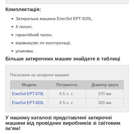
Комплектація:
Затиральна машина EnerSol EPT-920L,
4 лопаті,
гарантійний талон,
керівництво по експлуатації,
упаковка.
Більше затирочних машин знайдете в таблиці
Посилання на затирочні машини:
Модель
Потужність
Діаметр круга
EnerSol EPT-570L
6.5 л. с.
570 мм
EnerSol EPT-920L
6.5 л. с.
920 мм
У нашому каталозі представлені затирочні
машини від провідних виробників зі світовим
ім'ям!