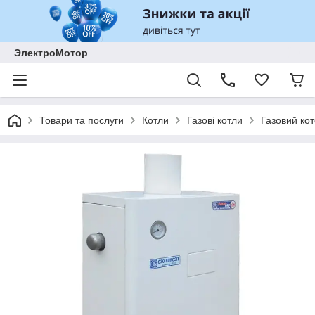
ЭлектроМотор
Товари та послуги
Котли
Газові котли
Газовий ко