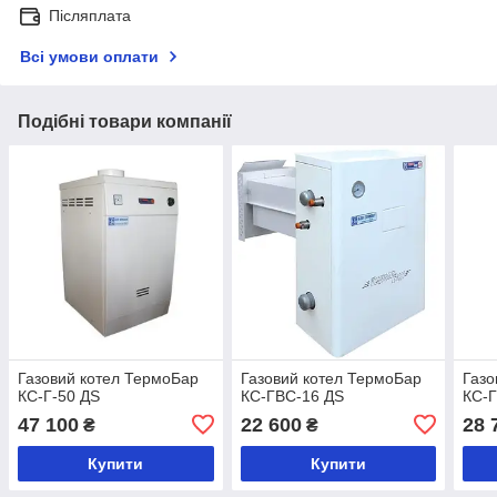
Післяплата
Всі умови оплати
Подібні товари компанії
Газовий котел ТермоБар
Газовий котел ТермоБар
Газо
КС-Г-50 ДS
КС-ГВС-16 ДS
КС-Г
47 100
22 600
28 
₴
₴
Купити
Купити