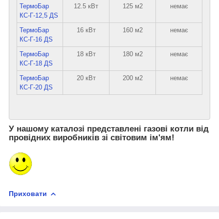
ТермоБар
12.5 кВт
125 м2
немає
КС-Г-12,5 ДS
ТермоБар
16 кВт
160 м2
немає
КС-Г-16 ДS
ТермоБар
18 кВт
180 м2
немає
КС-Г-18 ДS
ТермоБар
20 кВт
200 м2
немає
КС-Г-20 ДS
У нашому каталозі представлені газові котли від
провідних виробників зі світовим ім'ям!
Приховати