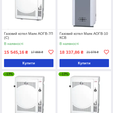
Газовий котел Маяк АОГВ-7П
Газовий котел Маяк АОГВ-10
(С)
КСВ
В наявності
В наявності
15 545,16
18 337,86
₴
₴
17 868 ₴
21 078 ₴
Купити
Купити
–13%
–13%