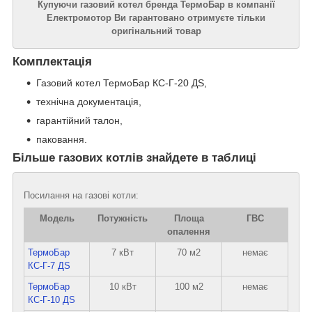
Купуючи газовий котел бренда ТермоБар в компанії
Електромотор Ви гарантовано отримуєте тільки
оригінальний товар
Комплектація
Газовий котел ТермоБар КС-Г-20 ДS,
технічна документація,
гарантійний талон,
паковання.
Більше газових котлів знайдете в таблиці
Посилання на газові котли:
Модель
Потужність
Площа
ГВС
опалення
ТермоБар
7 кВт
70 м2
немає
КС-Г-7 ДS
ТермоБар
10 кВт
100 м2
немає
КС-Г-10 ДS