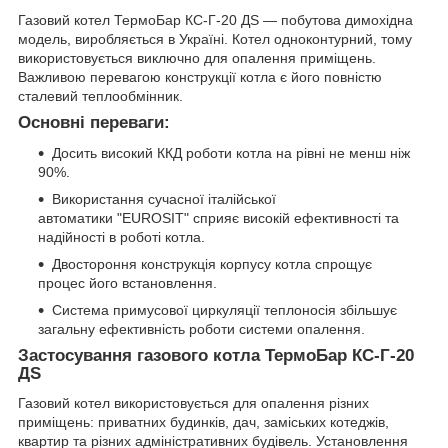
Газовий котел ТермоБар КС-Г-20 ДS — побутова димохідна
модель, виробляється в Україні. Котел одноконтурний, тому
використовується виключно для опалення приміщень.
Важливою перевагою конструкції котла є його повністю
сталевий теплообмінник.
Основні переваги:
Досить високий ККД роботи котла на рівні не менш ніж
90%.
Використання сучасної італійської
автоматики "EUROSIT" сприяє високій ефективності та
надійності в роботі котла.
Двостороння конструкція корпусу котла спрощує
процес його встановлення.
Система примусової циркуляції теплоносія збільшує
загальну ефективність роботи системи опалення.
Застосування газового котла ТермоБар КС-Г-20
ДS
Газовий котел використовується для опалення різних
приміщень: приватних будинків, дач, заміських котеджів,
квартир та різних адміністративних будівель. Установлення