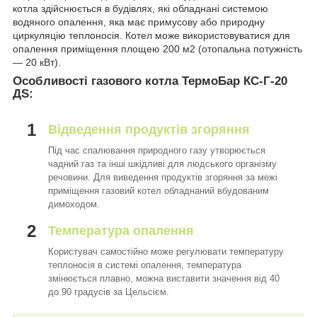
котла здійснюється в будівлях, які обладнані системою
водяного опалення, яка має примусову або природну
циркуляцію теплоносія. Котел може використовуватися для
опалення приміщення площею 200 м2 (отопальна потужність
— 20 кВт).
Особливості газового котла ТермоБар КС-Г-20
ДS:
1
Відведення продуктів згоряння
Під час спалювання природного газу утворюється
чадний газ та інші шкідливі для людського організму
речовини. Для виведення продуктів згоряння за межі
приміщення газовий котел обладнаний вбудованим
димоходом.
2
Температура опалення
Користувач самостійно може регулювати температуру
теплоносія в системі опалення, температура
змінюється плавно, можна виставити значення від 40
до 90 градусів за Цельсієм.