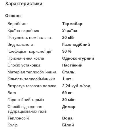
Характеристики
Основні
Виробник
Термобар
Країна виробник
Україна
Потужність номінальна
20 кВт
Вид пального
Газоподібний
Коефіцієнт корисної дії
90 %
Призначення котла
Одноконтурний
Спосіб установки
Настінний
Матеріал теплообмінника
Сталь
Кількість теплообмінників
1 шт.
Витратуа газового палива
2.24 куб.м/год
Вага
69 кг
Гарантійний термін
30 міс
Спосіб відведення
Димар
відпрацьованих газів
Теплоносій
Вода
Колір
Білий