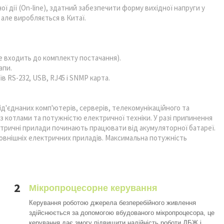
 дії (On-line), здатний забезпечити форму вихідної напруги у
 але виробляється в Китаї.
не входить до комплекту постачання).
апи.
в RS-232, USB, RJ45 і SNMP карта.
'єднаних комп'ютерів, серверів, телекомунікаційного та
з котлами та потужністю електричної техніки. У разі припинення
ктричні прилади починають працювати від акумуляторної батареї.
овнішніх електричних приладів. Максимальна потужність
2
Мікропроцесорне керування
Керування роботою джерела безперебійного живлення
здійснюється за допомогою вбудованого мікропроцесора, це
керування дає змогу підвищити надійність роботи ДБЖ і