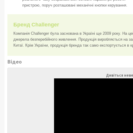
пристрою, поруч розташовані механічні кнопки керування.
Бренд Challenger
Компанія Challenger була заснована в Україні ще 2009 року. На ц
джерела безперебійного живлення. Продукція виробляється на заво
Китаї. Крім України, продукція бренда так само експортується в 
Відео
Дивіться неве