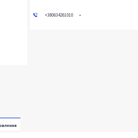
+380634261010
овлення