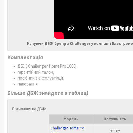
Купуючи ДБЖ бренда Challenger у компанії Електромо
Комплектація
ДБЖ Challenger HomePro 1000,
гарантійний талон,
посібник з експлуатації,
паковання.
Більше ДБЖ знайдете в таблиці
Посилання на ДБЖ:
Модель
Потужність
Challenger HomePro
900 Вт