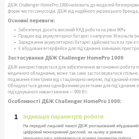
ДБЖ Challenger HomePro 1000 належить до моделей безперервної
формі чистої синусоїди. ДБЖ від надійного українського бренда,
Основні переваги:
Забезпечує досить високий ККД роботи на рівні 90%.
Працює від акумуляторної батареї з напругою 36 вольтів (
Заряджання акумуляторної батареї здійснюється за три ет
Є вбудовані інтерфейси для під'єднання зовнішніх пристрої
Застосування ДБЖ Challenger HomePro 1000
ДБЖ використовуються для забезпечення автономної роботи під
медичного обладнання, може так само застосовуватися спільно 
подавання електрики від стаціонарної мережі, під'єднаний еле
Обладнується двома однофазними розетками для під'єднання з
під'єднуваного навантаження — 900 Вт.
Особливості ДБЖ Challenger HomePro 1000:
1
Індикація параметрів роботи
На передній лицьовій панелі ДБЖ розташований вбудований
цифровий монохромний дисплей, на ньому в режимі
реального часу зображаються основні параметри роботи