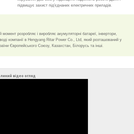
підвищує захист під'єднаних електричних приладів.
ей момент розробляє і виробляє акумуляторні батареї, інвертори,
ді компанії в Hengyang Ritar Power Co., Ltd, який розташований у
країни Європейського Союзу, Казахстан, Білорусь та інші.
ликий відео огляд