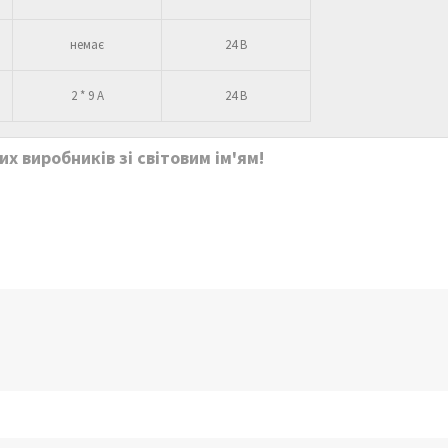
немає
24 В
2 * 9 А
24 В
х виробників зі світовим ім'ям!