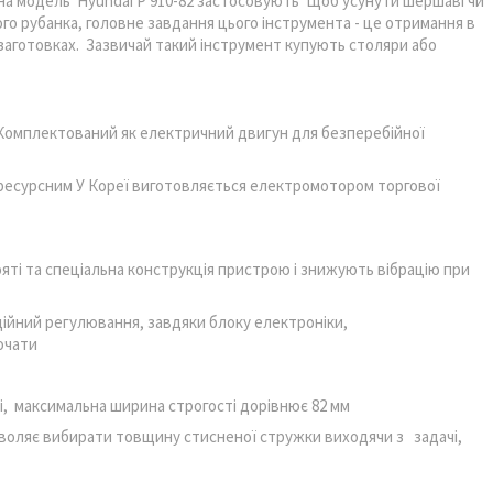
а модель Hyundai P 910-82 застосовують Щоб усунути шершаві чи
ого рубанка, головне завдання цього інструмента - це отримання в
заготовках. Зазвичай такий інструмент купують столяри або
 Комплектований як електричний двигун для безперебійної
ресурсним У Кореї виготовляється електромотором торгової
кояті та спеціальна конструкція пристрою і знижують вібрацію при
ійний регулювання, завдяки блоку електроніки,
Почати
, максимальна ширина строгості дорівнює 82 мм
зволяє вибирати товщину стисненої стружки виходячи з задачі,