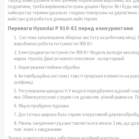
Перед Вами рубанок електричний Корейський виробництва. Дан
подряпини, треба вирівнювати грань дошки і бруси. Як і будь-як
найкоротші терміни ідеально гладких поверхонь на дерев'яних 
майстри для роботи в домашніх майстернях
Переваги Hyundai P 910-82 перед конкурентами
Система запалювання зберігає чистоту на робочому місці.
виробничої роботи потужністю 900 Вт
Електродвигун потужністю 900 Вт Модель володіє високо
марки Hyunda Двигун нового покоління - колакторний
Коригування глибини обробки
Антивібраційна система і товсті прорізані елементи на ру
шліфовці.
Регулювання швидкості У моделі передбачено вдалий і над
яка Обмежуєпускові струми і не дозволяє різкий рывки на 
Міцна пройдено підошва
Достатньо широка база сприяє оперативній деревообробці
Рівень занурення гуца виставляється в межах 3 мм, що до
пов’ язані з завданнями
Зручна домогосподарка забезпечує надійний контроль.