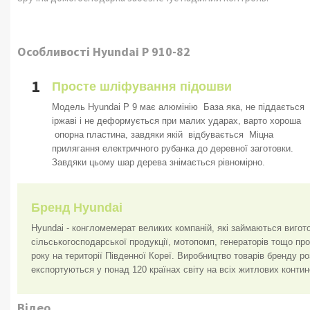
Особливості Hyundai P 910-82
1
Просте шліфування підошви
Модель Hyundai P 9 має алюмінію База яка, не піддається
іржаві і не деформується при малих ударах, варто хороша
опорна пластина, завдяки якій відбувається Міцна
прилягання електричного рубанка до деревної заготовки.
Завдяки цьому шар дерева знімається рівномірно.
Бренд Hyundai
Hyundai - конгломемерат великих компаній, які займаються вигото
сільськогосподарської продукції, мотопомп, генераторів тощо пр
року на території Південної Кореї. Виробництво товарів бренду р
експортуються у понад 120 країнах світу на всіх житлових контин
Відео