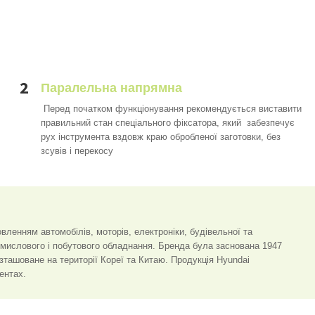
2
Паралельна напрямна
Перед початком функціонування рекомендується виставити
правильний стан спеціального фіксатора, який забезпечує
рух інструмента вздовж краю обробленої заготовки, без
зсувів і перекосу
вленням автомобілів, моторів, електроніки, будівельної та
омислового і побутового обладнання. Бренда була заснована 1947
озташоване на території Кореї та Китаю. Продукція Hyundai
ентах.