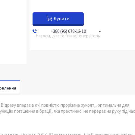
Купити
+380 (96) 078-12-10
Насосы, ,частотники,генераторы
овлення
 Відразу впадає в очі повністю прорізана рукоят,, оптимальна для
нкцію погашення вібрації, яка практично не передає на руку під час