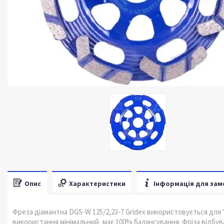
Опис
Характеристики
Інформація для зам
Фреза діамантна DGS-W 125/2,23-7 Gridex використовується для "
використання мінімальний, має 100% балансування. Фріза відбува