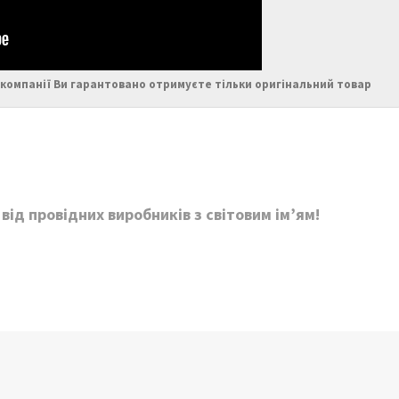
компанії Ви гарантовано отримуєте тільки оригінальний товар
ід провідних виробників з світовим ім’ям!