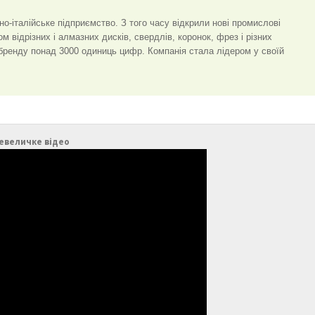
но-італійське підприємство. З того часу відкрили нові промислові
 відрізних і алмазних дисків, свердлів, коронок, фрез і різних
 бренду понад 3000 одиниць цифр. Компанія стала лідером у своїй
евеличке відео