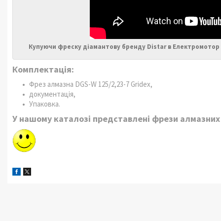
Купуючи фреску діамантову бренду Distar в Електромотор 
Комплектація:
Фрез алмазна DGS-W 125/2,23-7 Gridex,
документація,
Упаковка.
У нашому каталозі представлені фрези алмазних в