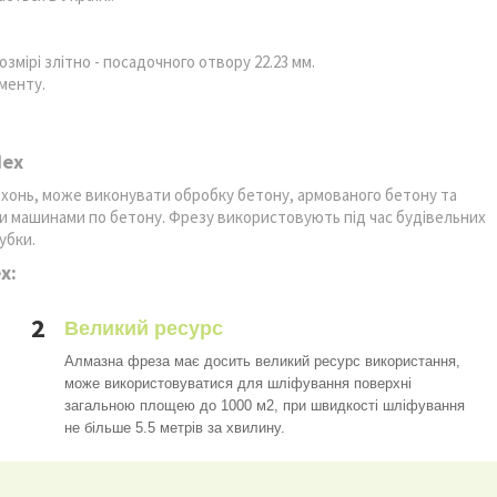
змірі злітно - посадочного отвору 22.23 мм.
менту.
dex
хонь, може виконувати обробку бетону, армованого бетону та
и машинами по бетону. Фрезу використовують під час будівельних
убки.
x:
2
Великий ресурс
Алмазна фреза має досить великий ресурс використання,
може використовуватися для шліфування поверхні
загальною площею до 1000 м2, при швидкості шліфування
не більше 5.5 метрів за хвилину.