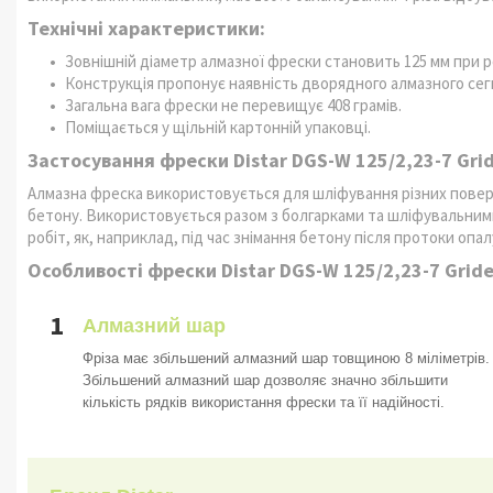
Технічні характеристики:
Зовнішній діаметр алмазної фрески становить 125 мм при ро
Конструкція пропонує наявність дворядного алмазного сег
Загальна вага фрески не перевищує 408 грамів.
Поміщається у щільній картонній упаковці.
Застосування фрески Distar DGS-W 125/2,23-7 Gri
Алмазна фреска використовується для шліфування різних повер
бетону. Використовується разом з болгарками та шліфувальним
робіт, як, наприклад, під час знімання бетону після протоки опал
Особливості фрески Distar DGS-W 125/2,23-7 Gride
1
Алмазний шар
Фріза має збільшений алмазний шар товщиною 8 міліметрів.
Збільшений алмазний шар дозволяє значно збільшити
кількість рядків використання фрески та її надійності.