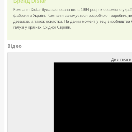
Бренд Distar
Компанія Distar була заснована ще в 1994 році як совомісне украї
фабрики в Україні. Компанія занижується розробкою і виробництвом
девайсів, а також оснастки. На даний момент у теці виробництва
галузі у країнах Східної Європи.
Відео
Дивіться н