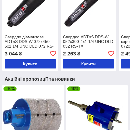
Свердло діамантове
Свердло ADTnS DDS-W
Свер
ADTnS DDS-W 072x450-
052x300-4x1 1/4 UNC DLD
кор
5x1 1/4 UNC DLD 072 RS-
052 RS-TX
072x
TX
072
3 044
2 263
2 4
₴
₴
Купити
Купити
Акційні пропозиції та новинки
–10%
–10%