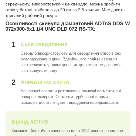
середньому, використовуючи це свердло, можна зробити
отвір у бетоні глибиною до 20 см за 2.5 хвилин. Має досить
тривалий робочий ресурс.
Особливості скинула діамантовий ADTnS DDS-W
072x300-5x1 1/4 UNC DLD 072 RS-TX:
1
Сухе свердлення
Свердло використовують для свердлення отворів без
охолоджуючої рідини. Здебільшого подібні свердли
застосовують у приміщенні, якщо ремонт не дозволяє
застосовувати воду.
2
Алмазні сегменти
На корпусі свердли розташовані алмазні сегменти, які
наварені лазером. Сегменти турбованої форми,
оснащені досить міцним і вкладеним вередковоазом.
Бренд ADTnS
Компанія Distar була заснована ще в 1994 році як совомісне