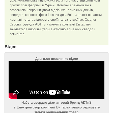
україно-італійське підприємство. З того часу відкрили нові
промислові фабрики в Україні. Компанія занижується
розробкою і виробництвом відрізних і алмазних дисків,
свердлів, коронок, фрез і різних девайсів, а також оснастки.
Компанія стала лідером у своїй галузі у країнах Східної
Європи. Бренда ADTnS належить компанії Distar, він
займається виробництвом виключно алмазних свердл і
сегментів.
Відео
Дивіться невеличке відео
Набута свердло діамантовий бренд ADTnS
в Електромотор компанії Ви гарантовано отримуєте
тільки оригінальний товар