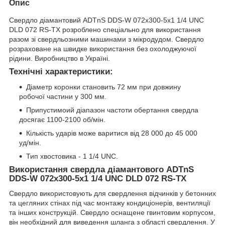
Опис
Свердло діамантовий ADTnS DDS-W 072x300-5x1 1/4 UNC
DLD 072 RS-TX розроблено спеціально для використання
разом зі свердльозними машинами з мікродудом. Свердло
розраховане на швидке використання без охолоджуючої
рідини. Виробництво в Україні.
Технічні характеристики:
Діаметр коронки становить 72 мм при довжину
робочої частини у 300 мм.
Припустимоий діапазон частоти обертання свердла
досягає 1100-2100 об/мін.
Кількість ударів може варитися від 28 000 до 45 000
уд/мін.
Тип хвостовика - 1 1/4 UNC.
Використання свердла діамантового ADTnS
DDS-W 072x300-5x1 1/4 UNC DLD 072 RS-TX
Свердло використовують для свердлення відчинків у бетонних
та цегляних стінах під час монтажу кондиціонерів, вентиляції
та інших конструкцій. Свердло оснащене гвинтовим корпусом,
він необхідний для виведення шланга з області свердлення. У