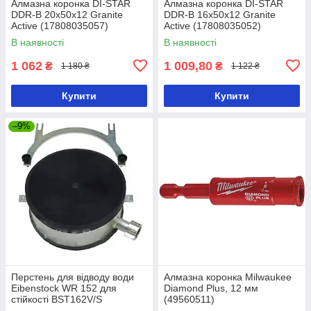
Алмазна коронка DI-STAR
Алмазна коронка DI-STAR
DDR-B 20x50x12 Granite
DDR-B 16x50x12 Granite
Active (17808035057)
Active (17808035052)
В наявності
В наявності
1 062
1 009,80
₴
₴
1 180 ₴
1 122 ₴
Купити
Купити
–9%
Перстень для відводу води
Алмазна коронка Milwaukee
Eibenstock WR 152 для
Diamond Plus, 12 мм
стійкості BST162V/S
(49560511)