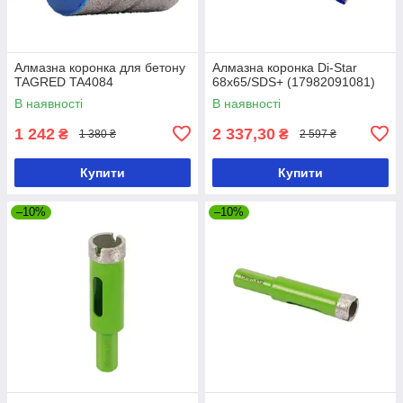
Алмазна коронка для бетону
Алмазна коронка Di-Star
TAGRED TA4084
68х65/SDS+ (17982091081)
В наявності
В наявності
1 242
2 337,30
₴
₴
1 380 ₴
2 597 ₴
Купити
Купити
–10%
–10%