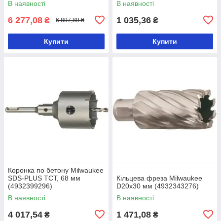
В наявності
В наявності
6 277,08
1 035,36
₴
₴
6 897,89 ₴
Купити
Купити
Коронка по бетону Milwaukee
SDS-PLUS TCT, 68 мм
Кільцева фреза Milwaukee
(4932399296)
D20х30 мм (4932343276)
В наявності
В наявності
4 017,54
1 471,08
₴
₴