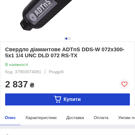
Свердло діамантове ADTnS DDS-W 072x300-
5x1 1/4 UNC DLD 072 RS-TX
В наявності
Код: 37903074081
Роздріб
2 837
₴
Купити
Опис
Характеристики
Доставка
Оплата
Умови п