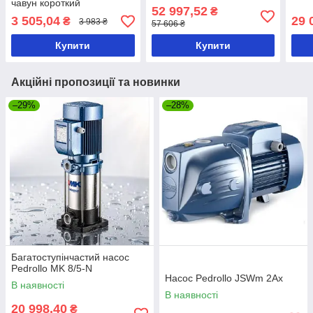
чавун короткий
52 997,52
₴
3 505,04
29 
₴
3 983 ₴
57 606 ₴
Купити
Купити
Акційні пропозиції та новинки
–29%
–28%
Багатоступінчастий насос
Pedrollo MK 8/5-N
Насос Pedrollo JSWm 2Ax
В наявності
В наявності
20 998,40
₴