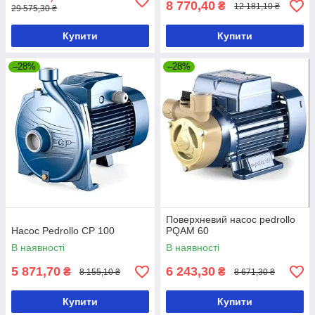
8 770,40
₴
12 181,10 ₴
29 575,30 ₴
Купити
Купити
–28%
–28%
Поверхневий насос pedrollo
Насос Pedrollo CP 100
PQAM 60
В наявності
В наявності
5 871,70
6 243,30
₴
₴
8 155,10 ₴
8 671,30 ₴
Купити
Купити