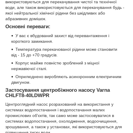
використовуються для перекачування чистої та технічної
води, але також використовуються для перекачування будь -
якої нейтральної хімічної рідини без шкідливих або
абразивних домішок.
Основні переваги:
У вас є вбудований захист від перевантаження і
короткого замикання.
Температура перекачованої рідини може становити
від - 15 до +70 градусів.
Корпус майже повністю зроблений з міцної
нержавіючої сталі.
Оприлюднено виробляють асинхронним електричним
двигуном.
Застосування центробіжного насосу Varna
CHLFT8-40LDWPR
Центроглядний насос розрахований на використання у
системах водопостачання і водопостачання малих
промислових об'єктів, так само може застосовуватися в
системах водопостачання, охолодження, водоочищення,
зрошування, а також у установах, які використовуються для
підвищення тиску води.