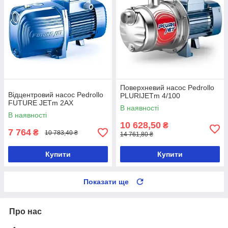
Поверхневий насос Pedrollo
Відцентровий насос Pedrollo
PLURIJETm 4/100
FUTURE JETm 2AX
В наявності
В наявності
10 628,50
₴
7 764
₴
10 783,40 ₴
14 761,80 ₴
Купити
Купити
Показати ще
Про нас