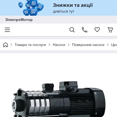
ЭлектроМотор
Товари та послуги
Насоси
Поверхневі насоси
Це