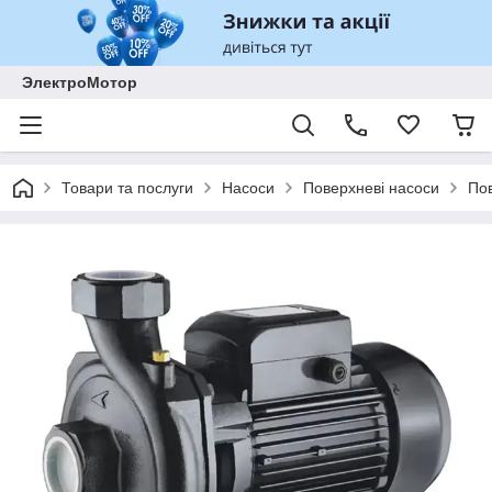
ЭлектроМотор
Товари та послуги
Насоси
Поверхневі насоси
По