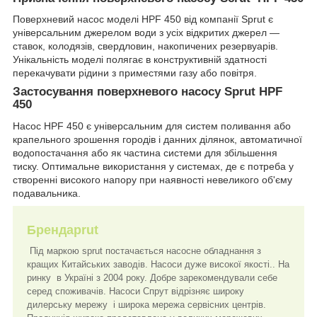
Поверхневий насос моделі HPF 450 від компанії Sprut є
універсальним джерелом води з усіх відкритих джерел —
ставок, колодязів, свердловин, накопичених резервуарів.
Унікальність моделі полягає в конструктивній здатності
перекачувати рідини з приместями газу або повітря.
Застосування поверхневого насосу Sprut HPF
450
Насос HPF 450 є універсальним для систем поливання або
крапельного зрошення городів і данних ділянок, автоматичної
водопостачання або як частина системи для збільшення
тиску. Оптимальне використання у системах, де є потреба у
створенні високого напору при наявності невеликого об'єму
подавальника.
Брендаprut
Під маркою sprut постачається насосне обладнання з
кращих Китайських заводів. Насоси дуже високої якості.. На
ринку в Україні з 2004 року. Добре зарекомендували себе
серед споживачів. Насоси Спрут відрізняє широку
дилерську мережу і широка мережа сервісних центрів.