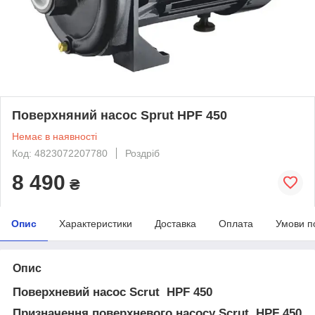
Поверхняний насос Sprut HPF 450
Немає в наявності
Код: 4823072207780
Роздріб
8 490
₴
Опис
Характеристики
Доставка
Оплата
Умови п
Опис
Поверхневий насос Scrut HPF 450
Призначення поверхневого насосу Scrut HPF 450