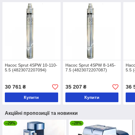
Насос Sprut 4SPW 10-110-
Насос Sprut 4SPW 8-145-
Насо
5.5 (4823072207094)
7.5 (4823072207087)
5.5 
30 761
35 207
36 
₴
₴
Купити
Купити
Акційні пропозиції та новинки
–29%
–28%