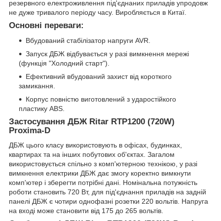
резервного електроживлення під'єднаних приладів упродовж
не дуже тривалого періоду часу. Виробляється в Китаї.
Основні переваги:
Вбудований стабілізатор напруги AVR.
Запуск ДБЖ відбувається у разі вимкнення мережі
(функція "Холодний старт").
Ефективний вбудований захист від короткого
замикання.
Корпус повністю виготовлений з ударостійкого
пластику ABS.
Застосування ДБЖ Ritar RTP1200 (720W)
Proxima-D
ДБЖ цього класу використовують в офісах, будинках,
квартирах та на інших побутових об'єктах. Загалом
використовується спільно з комп'ютерною технікою, у разі
вимкнення електрики ДБЖ дає змогу коректно вимкнути
комп'ютер і зберегти потрібні дані. Номінальна потужність
роботи становить 720 Вт, для під'єднання приладів на задній
панелі ДБЖ є чотири однофазні розетки 220 вольтів. Напруга
на вході може становити від 175 до 265 вольтів.