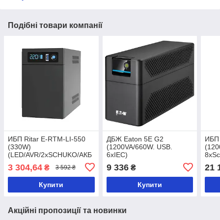
Подібні товари компанії
ИБП Ritar E-RTM-LI-550
ДБЖ Eaton 5E G2
ИБП 
(330W)
(1200VA/660W. USB.
(120
(LED/AVR/2xSCHUKO/АКБ
6xIEC)
8xSc
LiFePO4x12V92Wh)
3 304,64
9 336
21 
₴
₴
3 592 ₴
Купити
Купити
Акційні пропозиції та новинки