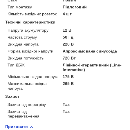
Стан
Новий
Тип монтажу
Підлоговий
Кількість вихідних розеток
4 шт.
Технічні характеристики
Напруга акумулятору
12 В
Частота струму
50 Гц
Вихідна напруга
220 В
Форма вихідної напруги
Апроксимована синусоїда
Вихідна потужність
720 Вт
Тип ДБЖ
Лінійно-інтерактивний (Line-
Interactive)
Мінімальна вхідна напруга
175 В
Максимальна вхідна
265 В
напруга
Захист
Захист від перегріву
Так
Захист від
Так
перевантаження
Приховати