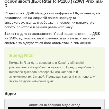
Особливості ДБЖ Ritar RTP1200 (720W) Proxima-
D:
РК-дисплей.
ДБЖ обладнаний цифровим РК-дисплеєм, він
розташований на лицьовій панелі корпусу та
використовується для зображення основних параметрів
роботи пристрою в режимі реального часу.
Захист від перевантаження.
У разі навантаження на ДБЖ
на 150% від номінальної потужності активується захисна
система та відбувається його автоматичне вимкнення.
Бренд Ritar
Компанія Ritar була заснована в Китаї, у цій країні
розташовані і її виробничі потужності. Бренд розробляє й
виробляє джерела безперебійного живлення й
акумуляторних батарей. Продукція компанії має непогану
якість за дуже невисокої ціни.
Відео
Дивіться невеликий відео огляд