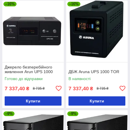
–16%
–16%
Джерело безперебійного
живлення Arun UPS 1000
ДБЖ Aruna UPS 1000 TOR
Готово до відправки
В наявності
7 337,40
7 337,40
₴
₴
8 735 ₴
8 735 ₴
Купити
Купити
–9%
–9%