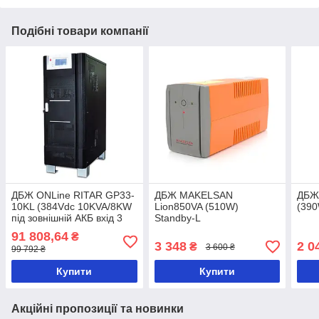
Подібні товари компанії
ДБЖ ONLine RITAR GP33-
ДБЖ MAKELSAN
ДБЖ 
10KL (384Vdc 10KVA/8KW
Lion850VA (510W)
(390
під зовнішній АКБ вхід 3
Standby-L
фази-вихід 1 фаза)
91 808,64
₴
3 348
2 0
₴
3 600 ₴
99 792 ₴
Купити
Купити
Акційні пропозиції та новинки