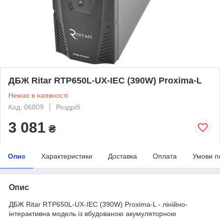
ДБЖ Ritar RTP650L-UX-IEC (390W) Proxima-L
Немає в наявності
Код: 06809
Роздріб
3 081
₴
Опис
Характеристики
Доставка
Оплата
Умови п
Опис
ДБЖ Ritar RTP650L-UX-IEC (390W) Proxima-L - лінійно-
інтерактивна модель із вбудованою акумуляторною