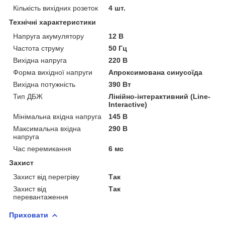
Кількість вихідних розеток
4 шт.
Технічні характеристики
Напруга акумулятору
12 В
Частота струму
50 Гц
Вихідна напруга
220 В
Форма вихідної напруги
Апроксимована синусоїда
Вихідна потужність
390 Вт
Тип ДБЖ
Лінійно-інтерактивний (Line-
Interactive)
Мінімальна вхідна напруга
145 В
Максимальна вхідна
290 В
напруга
Час перемикання
6 мс
Захист
Захист від перегріву
Так
Захист від
Так
перевантаження
Приховати