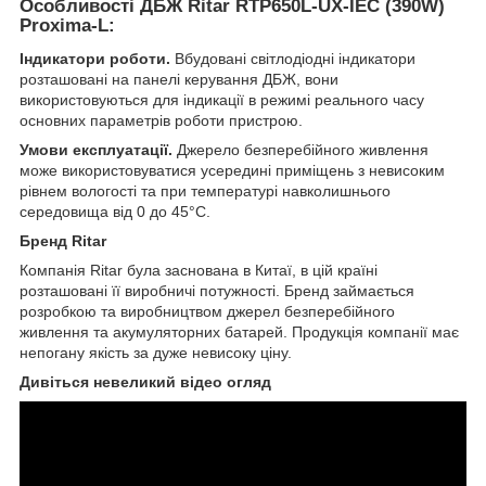
Особливості ДБЖ Ritar RTP650L-UX-IEC (390W)
Proxima-L:
Індикатори роботи.
Вбудовані світлодіодні індикатори
розташовані на панелі керування ДБЖ, вони
використовуються для індикації в режимі реального часу
основних параметрів роботи пристрою.
Умови експлуатації.
Джерело безперебійного живлення
може використовуватися усередині приміщень з невисоким
рівнем вологості та при температурі навколишнього
середовища від 0 до 45°С.
Бренд Ritar
Компанія Ritar була заснована в Китаї, в цій країні
розташовані її виробничі потужності. Бренд займається
розробкою та виробництвом джерел безперебійного
живлення та акумуляторних батарей. Продукція компанії має
непогану якість за дуже невисоку ціну.
Дивіться невеликий відео огляд