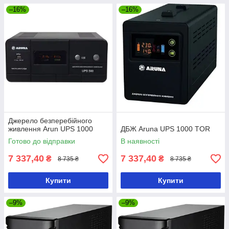
–16%
–16%
Джерело безперебійного
живлення Arun UPS 1000
ДБЖ Aruna UPS 1000 TOR
Готово до відправки
В наявності
7 337,40
7 337,40
₴
₴
8 735 ₴
8 735 ₴
Купити
Купити
–9%
–9%