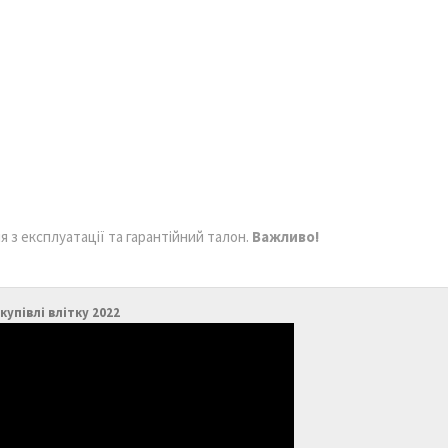
з експлуатації та гарантійний талон.
Важливо!
упівлі влітку 2022