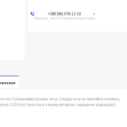
+380 (96) 078-12-10
Насосы, ,частотники,генераторы
овлення
но-поступальними рухами леза. Скидається на звичайну ножівку,
угою 12 В (постачається з акумулятором і зарядною варіацією).