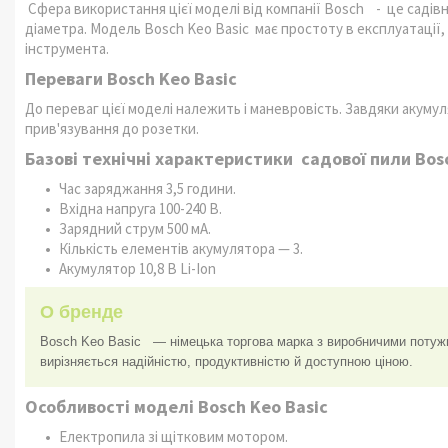
Сфера використання цієї моделі від компанії Bosch - це садівн
діаметра. Модель Bosch Keo Basic має простоту в експлуатації, з
інструмента.
Переваги Bosch Keo Basic
До переваг цієї моделі належить і маневровість. Завдяки акуму
прив'язування до розетки.
Базові технічні характеристики садової пили Bosc
Час заряджання 3,5 години.
Вхідна напруга 100-240 В.
Зарядний струм 500 мА.
Кількість елементів акумулятора — 3.
Акумулятор 10,8 В Li-Ion
О бренде
Bosch Keo Basic — німецька торгова марка з виробничими потужн
вирізняється надійністю, продуктивністю й доступною ціною.
Особливості моделі Bosch Keo Basic
Електропила зі щітковим мотором.