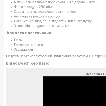
Максимальна глибина пропилювання в дереві — 8 см.
Частота ходу — 2600 об/хв.
Заміна полотна без використання ключа.
Антиковзне покриття корпусу.
Наявність світлодіодної підсвітки, плавного пуску.
Захист від випадкового запуску пили.
Комплект постачання
Пила
Пиляльне полотно
Заряджання
Інструмент укомплектований пиляльним полотном. Є інструкція 
Відео Bosch Keo Basic
Особливості к