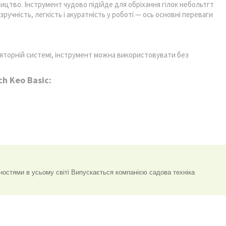
ицтво. Інструмент чудово підійде для обріхання гілок небольтгт
ручність, легкість і акуратність у роботі — ось основні переваги
ляторній системі, інструмент можна використовувати без
h Keo Basic:
остями в усьому світі Випускається компанією садова техніка