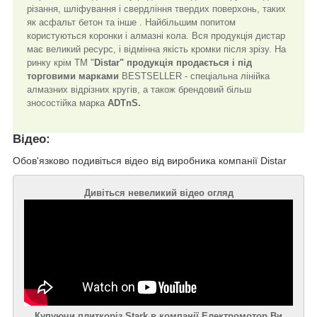
різання, шліфування і свердління твердих поверхонь, таких
як асфальт бетон та інше . Найбільшим попитом
користуються коронки і алмазні кола. Вся продукція дистар
має великий ресурс, і відмінна якість кромки після зрізу. На
ринку крім ТМ "
Distar" продукція продається і під
торговими марками
BESTSELLER - спеціальна лінійка
алмазних відрізних кругів, а також брендовий більш
зносостійка марка
ADTnS.
Відео:
Обов'язково подивіться відео від виробника компанії Distar
Дивіться невеликий відео огляд
Купуючи плиткоріз Stark в компанії Електромотор Ви