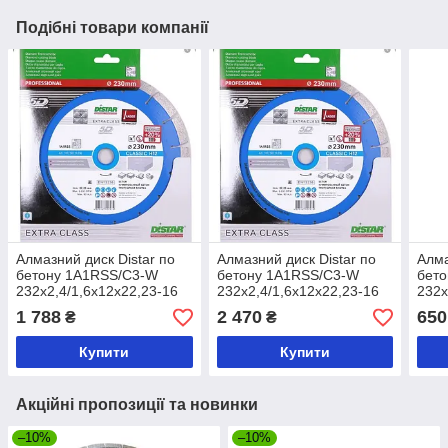
Подібні товари компанії
Алмазний диск Distar по
Алмазний диск Distar по
Алма
бетону 1A1RSS/C3-W
бетону 1A1RSS/C3-W
бет
232x2,4/1,6x12x22,23-16
232x2,4/1,6x12x22,23-16
232x
Classic
Classic
Clas
1 788
2 470
650
₴
₴
Купити
Купити
Акційні пропозиції та новинки
–10%
–10%