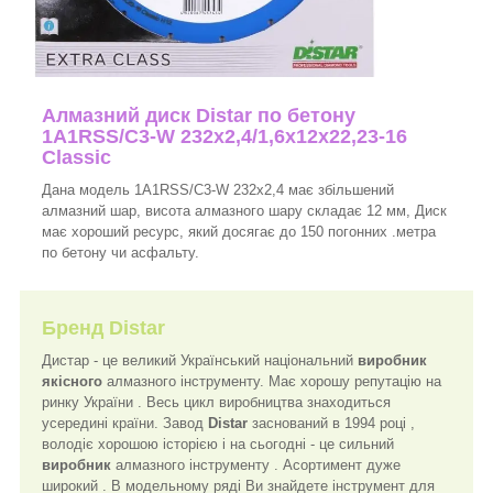
Алмазний диск Distar по бетону
1A1RSS/C3-W 232x2,4/1,6x12x22,23-16
Classic
Дана модель 1A1RSS/C3-W 232x2,4 має збільшений
алмазний шар, висота алмазного шару складає 12 мм, Диск
має хороший ресурс, який досягає до 150 погонних .метра
по бетону чи асфальту.
Бренд
Distar
Дистар - це великий Український національний
виробник
якісного
алмазного інструменту. Має хорошу репутацію на
ринку України . Весь цикл виробництва знаходиться
усередині країни. Завод
Distar
заснований в 1994 році ,
володіє хорошою історією і на сьогодні - це сильний
виробник
алмазного інструменту . Асортимент дуже
широкий . В модельному ряді Ви знайдете інструмент для