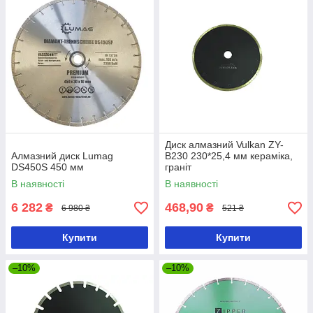
Диск алмазний Vulkan ZY-
Алмазний диск Lumag
B230 230*25,4 мм кераміка,
DS450S 450 мм
граніт
В наявності
В наявності
6 282
468,90
₴
₴
6 980 ₴
521 ₴
Купити
Купити
–10%
–10%