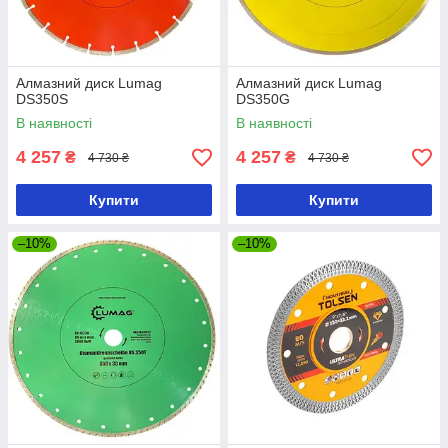
Алмазний диск Lumag
Алмазний диск Lumag
DS350S
DS350G
В наявності
В наявності
4 257
4 257
₴
₴
4 730 ₴
4 730 ₴
Купити
Купити
–10%
–10%