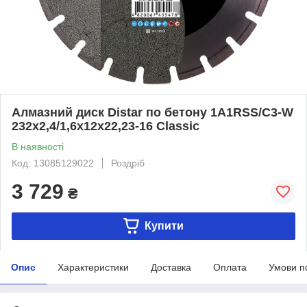
Алмазний диск Distar по бетону 1A1RSS/C3-W
232x2,4/1,6x12x22,23-16 Classic
В наявності
Код: 13085129022
Роздріб
3 729
₴
Купити
Опис
Характеристики
Доставка
Оплата
Умови п