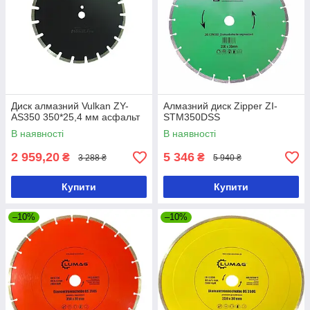
Диск алмазний Vulkan ZY-
Алмазний диск Zipper ZI-
AS350 350*25,4 мм асфальт
STM350DSS
В наявності
В наявності
2 959,20
5 346
₴
₴
3 288 ₴
5 940 ₴
Купити
Купити
–10%
–10%