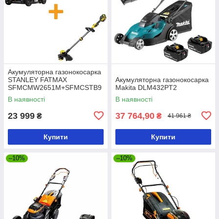
Акумуляторна газонокосарка
STANLEY FATMAX
Акумуляторна газонокосарка
SFMCMW2651M+SFMCSTB9
Makita DLM432PT2
33M
В наявності
В наявності
23 999
37 764,90
₴
₴
41 961 ₴
Купити
Купити
–10%
–10%