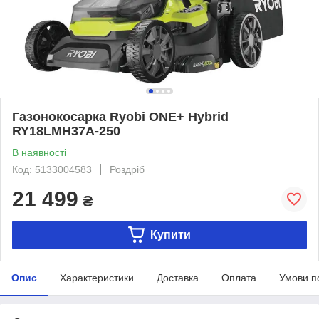
Газонокосарка Ryobi ONE+ Hybrid
RY18LMH37A-250
В наявності
Код: 5133004583
Роздріб
21 499
₴
Купити
Опис
Характеристики
Доставка
Оплата
Умови п