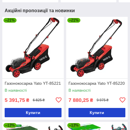
Акційні пропозиції та новинки
–21%
–21%
Газонокосарка Yato YT-85221
Газонокосарка Yato YT-85220
В наявності
В наявності
5 391,75
7 880,25
₴
₴
6 825 ₴
9 975 ₴
Купити
Купити
–13%
–13%