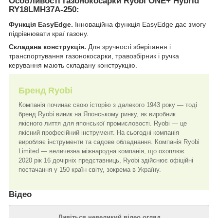
Особливості газонокосарки Ryobi ONE+ Hybrid
RY18LMH37A-250:
Функція EasyEdge.
Інноваційна функція EasyEdge дає змогу
підрівнювати краї газону.
Складана конструкція.
Для зручності зберігання і
транспортування газонокосарки, травозбірник і ручка
керування мають складану конструкцію.
Бренд Ryobi
Компанія починає свою історію з далекого 1943 року — тоді
бренд Ryobi виник на Японському ринку, як виробник
якісного лиття для японської промисловості. Ryobi — це
якісний професійний інструмент. На сьогодні компанія
виробляє інструменти та садове обладнання. Компанія Ryobi
Limited — величезна міжнародна компанія, що охоплює
2020 рік 16 дочірніх представниць, Ryobi здійснює офіційні
постачання у 150 країн світу, зокрема в Україну.
Відео
Дивіться невеликий відео огляд