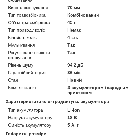
скошування
Висота скошування
70 мм
Тип травозбірника
Комбінований
Об'єм травозбірника
45 л
Тип приводу коліс
Немає
Кількість коліс
4 шт.
Мульчування
Так
Регулювання висоти
Так
скошування
Рівень шуму
94.2 дБ
Гарантійний термін
36 міс
Стан
Новий
Комплектація
З акумулятором і зарядним
пристроєм
Характеристики електродвигуна, акумулятора
Тип акумулятора
Li-Ion
Напруга акумулятору
18 В
Ємність акумулятору
5 А. г
Габаритні розміри