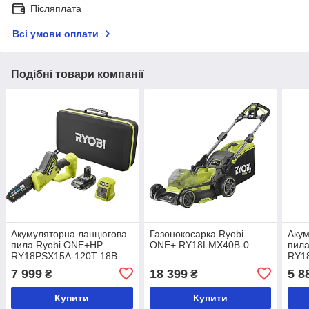
Післяплата
Всі умови оплати
Подібні товари компанії
Акумуляторна ланцюгова
Газонокосарка Ryobi
Акум
пила Ryobi ONE+HP
ONE+ RY18LMX40B-0
пила
RY18PSX15A-120T 18B
RY18
1х2А·год
ЗП)
7 999
18 399
5 8
₴
₴
Купити
Купити