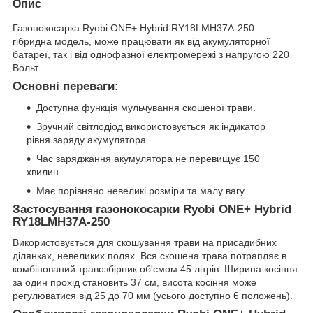
Опис
Газонокосарка Ryobi ONE+ Hybrid RY18LMH37A-250 —
гібридна модель, може працювати як від акумуляторної
батареї, так і від однофазної електромережі з напругою 220
Вольт.
Основні переваги:
Доступна функція мульчування скошеної трави.
Зручний світлодіод використовується як індикатор
рівня заряду акумулятора.
Час заряджання акумулятора не перевищує 150
хвилин.
Має порівняно невеликі розміри та малу вагу.
Застосування газонокосарки Ryobi ONE+ Hybrid
RY18LMH37A-250
Використовується для скошування трави на присадибних
ділянках, невеликих полях. Вся скошена трава потрапляє в
комбінований травозбірник об'ємом 45 літрів. Ширина косіння
за один прохід становить 37 см, висота косіння може
регулюватися від 25 до 70 мм (усього доступно 6 положень).