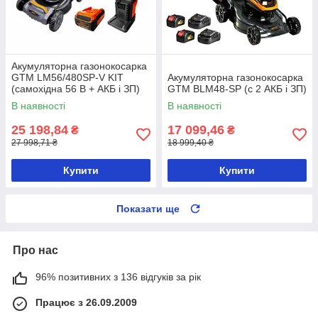
Акумуляторна газонокосарка
GTM LM56/480SP-V KIT
Акумуляторна газонокосарка
(самохідна 56 В + АКБ і ЗП)
GTM BLM48-SP (с 2 АКБ і ЗП)
В наявності
В наявності
25 198,84
17 099,46
₴
₴
27 998,71 ₴
18 999,40 ₴
Купити
Купити
Показати ще
Про нас
96% позитивних з 136 відгуків за рік
Працює з 26.09.2009