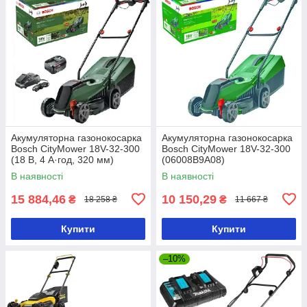
Акумуляторна газонокосарка
Акумуляторна газонокосарка
Bosch CityMower 18V-32-300
Bosch CityMower 18V-32-300
(18 В, 4 А·год, 320 мм)
(06008B9A08)
(06008B9A07)
В наявності
В наявності
15 884,46
10 150,29
₴
₴
18 258 ₴
11 667 ₴
Купити
Купити
–10%