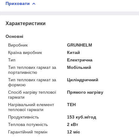
Приховати
Характеристики
Основні
Виробник
GRUNHELM
Країна виробник
Китай
Тип
Електрична
Тип теплових гармат за
Мобільний
портативністю
Тип теплових гармат за
Циліндричний
формою
Спосіб нагріву теплової
Прямого нагріву
гармати
Нагрівальний елемент
ТЕН
теплової гармати
Продуктивність
153 куб.м/год
Теплова потужність
2 кВт
Гарантійний термін
12 міс