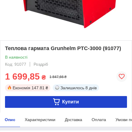
Теплова гармата Grunhelm РТС-3000 (91077)
В наявності
Код: 91077
Роздріб
1 699,85
₴
1 847,66 ₴
Економія
147.81 ₴
Залишилось
8 днів
Купити
Опис
Характеристики
Доставка
Оплата
Умови п