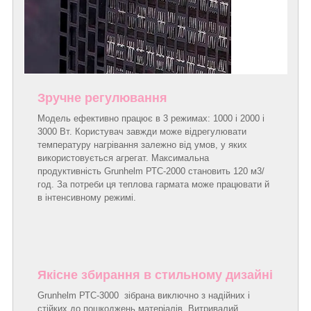
Зручне регулювання
Модель ефективно працює в 3 режимах: 1000 і 2000 і
3000 Вт. Користувач завжди може відрегулювати
температуру нагрівання залежно від умов, у яких
використовується агрегат. Максимальна
продуктивність Grunhelm РТС-2000 становить 120 м3/
год. За потреби ця теплова гармата може працювати й
в інтенсивному режимі.
Якісне збирання в стильному дизайні
Grunhelm РТС-3000 зібрана виключно з надійних і
стійких до пошкоджень матеріалів. Витривалий