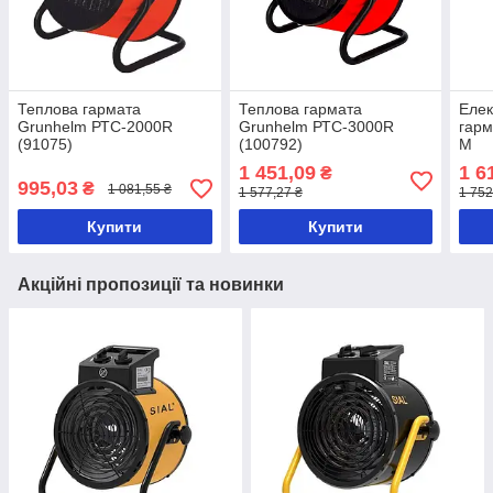
Теплова гармата
Теплова гармата
Елек
Grunhelm РТС-2000R
Grunhelm РТС-3000R
гар
(91075)
(100792)
M
1 451,09
1 6
₴
995,03
₴
1 081,55 ₴
1 577,27 ₴
1 752
Купити
Купити
Акційні пропозиції та новинки