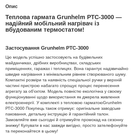
Опис
Теплова гармата Grunhelm РТС-3000 —
надійний мобільний нагрівач із
вбудованим термостатом!
Застосування Grunhelm РТС-3000
Цю модель успішно застосовують на будівельних
майданчиках, дрібних виробництвах, складських
приміщеннях, гаражах і теплицях. Вона гарантує надзвичайно
швидке нагрівання з мінімальним рівнем створюваного шуму.
Компактні розміри та наявність спеціальної ручки у верхній
частині пристрою набагато спрощує процес перенесення
агрегату за об'єктом. Модель повністю екологічна у своєму
функціонуванні щодо використання як джерела живлення
електроенергії. У комплекті з тепловою гарматоюGrunhelm
РТС-3000 Покупець також отримує: оригінальне заводське
паковання, детальну інструкцію й гарантійний талон.
Замовляйте вже сьогодні й отримуйте промокад на сезонну
знижку! Купувати в нас завжди вигідно, просто зателефонуйте
та переконайтеся в цьому!