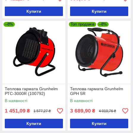
Купити
Купити
–8%
Топ продажів
–8%
Теплова гармата Grunhelm
Теплова гармата Grunhelm
РТС-3000R (100792)
GPH 5R
В наявності
В наявності
1 451,09
3 689,90
₴
₴
1 577,27 ₴
4 010,76 ₴
Купити
Купити