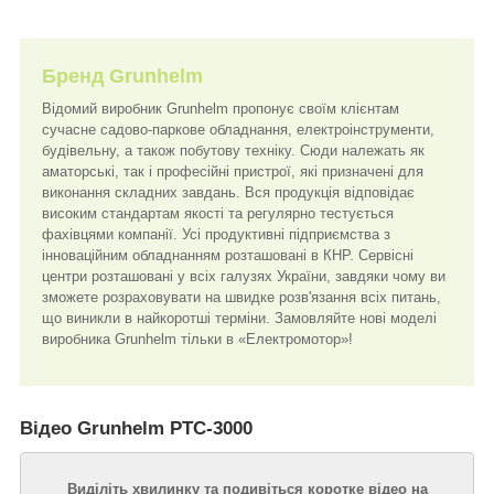
Бренд Grunhelm
Відомий виробник Grunhelm пропонує своїм клієнтам
сучасне садово-паркове обладнання, електроінструменти,
будівельну, а також побутову техніку. Сюди належать як
аматорські, так і професійні пристрої, які призначені для
виконання складних завдань. Вся продукція відповідає
високим стандартам якості та регулярно тестується
фахівцями компанії. Усі продуктивні підприємства з
інноваційним обладнанням розташовані в КНР. Сервісні
центри розташовані у всіх галузях України, завдяки чому ви
зможете розраховувати на швидке розв'язання всіх питань,
що виникли в найкоротші терміни. Замовляйте нові моделі
виробника Grunhelm тільки в «Електромотор»!
Відео Grunhelm РТС-3000
Виділіть хвилинку та подивіться коротке відео на