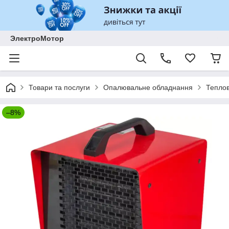
ЭлектроМотор
Товари та послуги
Опалювальне обладнання
Теплов
–8%