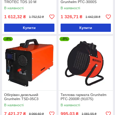
TROTEC TDS 10 M
Grunhelm РТС-3000S
В наявності
В наявності
1 612,32
1 326,71
₴
₴
1 752,52 ₴
1 442,08 ₴
Купити
Купити
–8%
–8%
Обігрівач дизельний
Теплова гармата Grunhelm
Grunhelm TSD-05C3
РТС-2000R (91075)
В наявності
В наявності
7 421,27
995,03
₴
₴
8 066,60 ₴
1 081,55 ₴