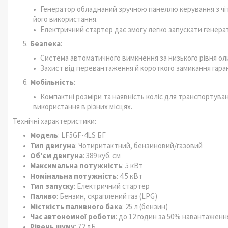
Генератор обладнаний зручною панеллю керування з чі
його використання.
Електричний стартер дає змогу легко запускати генерат
Безпека
:
Система автоматичного вимкнення за низького рівня о
Захист від перевантаження й короткого замикання гаран
Мобільність
:
Компактні розміри та наявність коліс для транспортув
використання в різних місцях.
Технічні характеристики:
Модель
: LF5GF-4LS БГ
Тип двигуна
: Чотиритактний, бензиновий/газовий
Об'єм двигуна
: 389 куб. см
Максимальна потужність
: 5 кВт
Номінальна потужність
: 4.5 кВт
Тип запуску
: Електричний стартер
Паливо
: Бензин, скраплений газ (LPG)
Місткість паливного бака
: 25 л (бензин)
Час автономної роботи
: до 12 годин за 50% навантаження
Рівень шуму
: 72 дБ