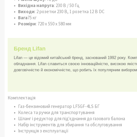
Вихідна напруга
: 230 В / 50 Гц
Виходи
: 2 розетки 230 В, 1 розетка 12 В DC
Вага
75 кг
Розміри
: 720 х 550 х 580 мм
Бренд Lifan
Lifan — це відомий китайський бренд, заснований 1992 року. Комп
обладнання. Lifan славиться своєю інноваційністю, високою якіст
довговічністю й економічністю, що робить їх популярним вибором
Комплектація
Газ-бензиновий генератор LF5GF-4LS БГ
Колеса та ручки для транспортування
Шланг і редуктор для під'єднання до газового балона
Набір інструментів для збирання та обслуговування
Інструкція з експлуатації