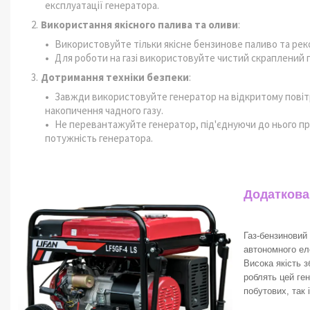
експлуатації генератора.
Використання якісного палива та оливи
:
Використовуйте тільки якісне бензинове паливо та ре
Для роботи на газі використовуйте чистий скраплений г
Дотримання техніки безпеки
:
Завжди використовуйте генератор на відкритому повіт
накопичення чадного газу.
Не перевантажуйте генератор, під'єднуючи до нього п
потужність генератора.
Додаткова
Газ-бензиновий
автономного ел
Висока якість 
роблять цей ге
побутових, так 