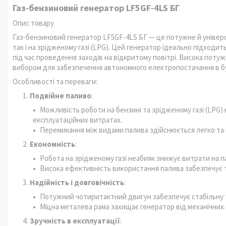
Газ-бензиновий генератор LF5GF-4LS БГ
Опис товару
Газ-бензиновий генератор LF5GF-4LS БГ — це потужне й універ
так і на зрідженому газі (LPG). Цей генератор ідеально підходит
під час проведення заходів на відкритому повітрі. Висока потуж
вибором для забезпечення автономного електропостачання в бу
Особливості та переваги:
Подвійне паливо
:
Можливість роботи на бензині та зрідженому газі (LPG) 
експлуатаційних витратах.
Перемикання між видами палива здійснюється легко та
Економність
:
Робота на зрідженому газі неабияк знижує витрати на п
Висока ефективність використання палива забезпечує т
Надійність і довговічність
:
Потужний чотиритактний двигун забезпечує стабільну та
Міцна металева рама захищає генератор від механічних 
Зручність в експлуатації
: