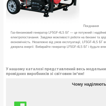
Поєднання
Газ-бензиновий генератор LF5GF-4LS БГ — це потужний і надійни
електропостачання. Завдяки можливості роботи на бензині та зрід
економічність. Незалежно від умов експлуатації, LF5GF-4LS БГ 
джерела енергії. Вибирайте генератор LF5GF-4LS БГ і будьте впе
У нашому каталозі представлений весь модельни
провідних виробників зі світовим ім'ям!
Чому наділяють