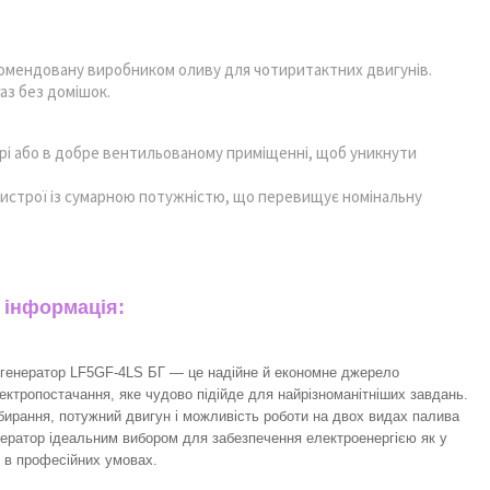
комендовану виробником оливу для чотиритактних двигунів.
аз без домішок.
рі або в добре вентильованому приміщенні, щоб уникнути
ристрої із сумарною потужністю, що перевищує номінальну
 інформація:
 генератор LF5GF-4LS БГ — це надійне й економне джерело
ектропостачання, яке чудово підійде для найрізноманітніших завдань.
збирання, потужний двигун і можливість роботи на двох видах палива
нератор ідеальним вибором для забезпечення електроенергією як у
і в професійних умовах.