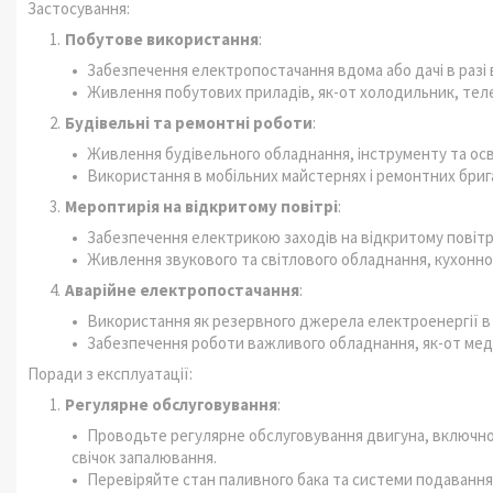
Застосування:
Побутове використання
:
Забезпечення електропостачання вдома або дачі в разі
Живлення побутових приладів, як-от холодильник, телев
Будівельні та ремонтні роботи
:
Живлення будівельного обладнання, інструменту та осв
Використання в мобільних майстернях і ремонтних бриг
Мероптирія на відкритому повітрі
:
Забезпечення електрикою заходів на відкритому повітрі
Живлення звукового та світлового обладнання, кухонної
Аварійне електропостачання
:
Використання як резервного джерела електроенергії в 
Забезпечення роботи важливого обладнання, як-от мед
Поради з експлуатації:
Регулярне обслуговування
:
Проводьте регулярне обслуговування двигуна, включно 
свічок запалювання.
Перевіряйте стан паливного бака та системи подаванн