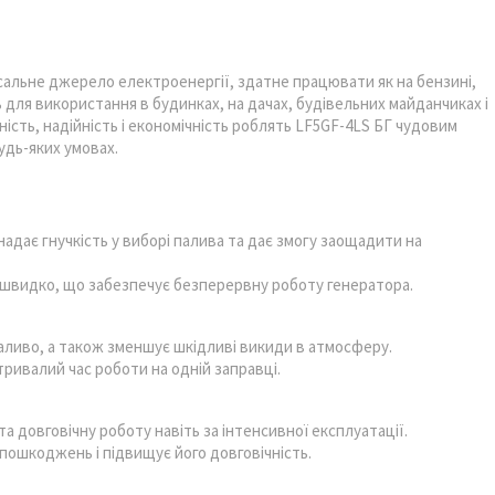
сальне джерело електроенергії, здатне працювати як на бензині,
ь для використання в будинках, на дачах, будівельних майданчиках і
ність, надійність і економічність роблять LF5GF-4LS БГ чудовим
дь-яких умовах.
надає гнучкість у виборі палива та дає змогу заощадити на
 швидко, що забезпечує безперервну роботу генератора.
аливо, а також зменшує шкідливі викиди в атмосферу.
ривалий час роботи на одній заправці.
 довговічну роботу навіть за інтенсивної експлуатації.
пошкоджень і підвищує його довговічність.