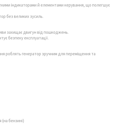
ткими індикаторами й елементами керування, що полегшує
ор без великих зусиль.
ливи захищає двигун від пошкоджень.
тує безпеку експлуатації.
ання роблять генератор зручним для переміщення та
 (на бензині)