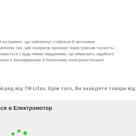
й інструмент, що забезпечує стабільне й автономне
женому газі, цей генератор пропонує користувачам гнучкість і
впорається з будь-якими завданнями, що вимагають надійного
внені в безперервному й безпечному електропостачанні!
й ряд від ТМ
Lifan
. Крім того, Ви знайдете товари від
ся в Електромотор