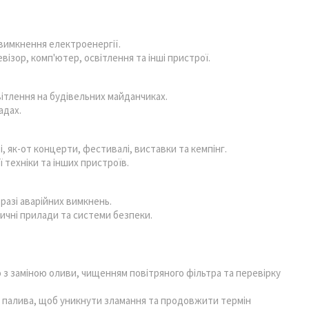
 вимкнення електроенергії.
ізор, комп'ютер, освітлення та інші пристрої.
ітлення на будівельних майданчиках.
адах.
, як-от концерти, фестивалі, виставки та кемпінг.
 техніки та інших пристроїв.
разі аварійних вимкнень.
ичні прилади та системи безпеки.
з заміною оливи, чищенням повітряного фільтра та перевірку
я палива, щоб уникнути зламання та продовжити термін