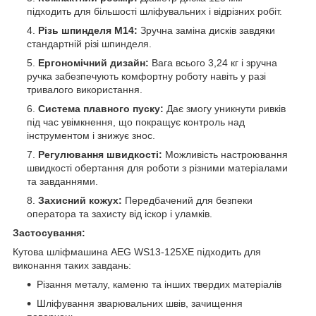
підходить для більшості шліфувальних і відрізних робіт.
Різь шпинделя М14:
Зручна заміна дисків завдяки
стандартній різі шпинделя.
Ергономічний дизайн:
Вага всього 3,24 кг і зручна
ручка забезпечують комфортну роботу навіть у разі
тривалого використання.
Система плавного пуску:
Дає змогу уникнути ривків
під час увімкнення, що покращує контроль над
інструментом і знижує знос.
Регулювання швидкості:
Можливість настроювання
швидкості обертання для роботи з різними матеріалами
та завданнями.
Захисний кожух:
Передбачений для безпеки
оператора та захисту від іскор і уламків.
Застосування:
Кутова шліфмашина AEG WS13-125XE підходить для
виконання таких завдань:
Різання металу, каменю та інших твердих матеріалів
Шліфування зварювальних швів, зачищення