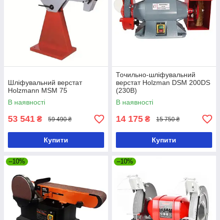
Точильно-шліфувальний
Шліфувальний верстат
верстат Holzman DSM 200DS
Holzmann MSM 75
(230В)
В наявності
В наявності
53 541
14 175
₴
₴
59 490 ₴
15 750 ₴
Купити
Купити
–10%
–10%