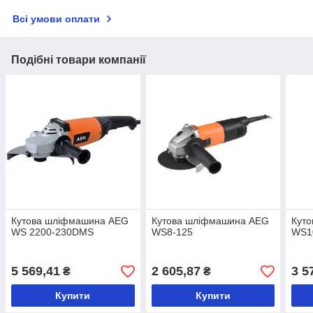
Всі умови оплати
Подібні товари компанії
Кутова шліфмашина AEG
Кутова шліфмашина AEG
Кут
WS 2200-230DMS
WS8-125
WS1
5 569,41
2 605,87
3 5
₴
₴
Купити
Купити