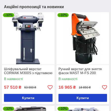
Акційні пропозиції та новинки
–10%
–10%
Шліфувальний верстат
Ручний верстат для зняття
CORMAK M300S з підставкою
фасок MAST M-FS 200
В наявності
В наявності
57 510
16 965
₴
₴
63 900 ₴
18 850 ₴
Купити
Купити
–10%
–10%