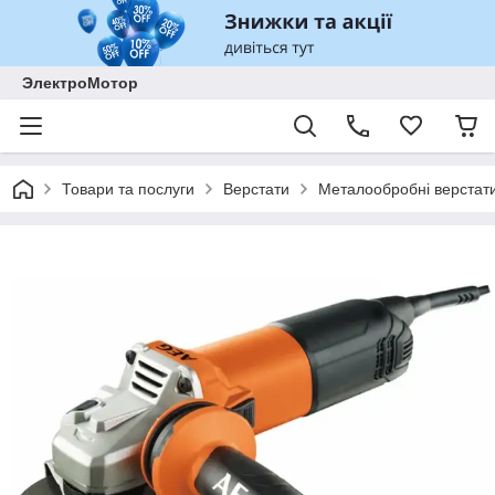
ЭлектроМотор
Товари та послуги
Верстати
Металообробні верстат