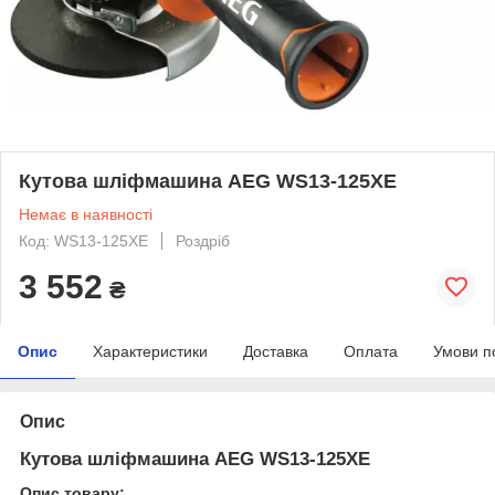
Кутова шліфмашина AEG WS13-125XE
Немає в наявності
Код: WS13-125XE
Роздріб
3 552
₴
Опис
Характеристики
Доставка
Оплата
Умови п
Опис
Кутова шліфмашина AEG WS13-125XE
Опис товару: