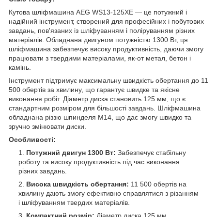
Кутова шліфмашина AEG WS13-125XE — це потужний і
надійний інструмент, створений для професійних і побутових
завдань, пов'язаних із шліфуванням і поліруванням різних
матеріалів. Обладнана двигуном потужністю 1300 Вт, ця
шліфмашина забезпечує високу продуктивність, даючи змогу
працювати з твердими матеріалами, як-от метал, бетон і
камінь.
Інструмент підтримує максимальну швидкість обертання до 11
500 обертів за хвилину, що гарантує швидке та якісне
виконання робіт. Діаметр диска становить 125 мм, що є
стандартним розміром для більшості завдань. Шліфмашина
обладнана різзю шпинделя М14, що дає змогу швидко та
зручно змінювати диски.
Особливості:
Потужний двигун 1300 Вт:
Забезпечує стабільну
роботу та високу продуктивність під час виконання
різних завдань.
Висока швидкість обертання:
11 500 обертів на
хвилину дають змогу ефективно справлятися з різанням
і шліфуванням твердих матеріалів.
Компактний розмір:
Діаметр диска 125 мм